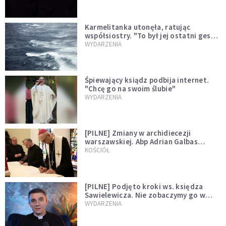
Karmelitanka utonęła, ratując
współsiostry. "To był jej ostatni gest
miłości"
WYDARZENIA
Śpiewający ksiądz podbija internet.
"Chcę go na swoim ślubie"
WYDARZENIA
[PILNE] Zmiany w archidiecezji
warszawskiej. Abp Adrian Galbas
wręczył dekrety nowym proboszczom
KOŚCIÓŁ
[PILNE] Podjęto kroki ws. księdza
Sawielewicza. Nie zobaczymy go w
mediach
WYDARZENIA