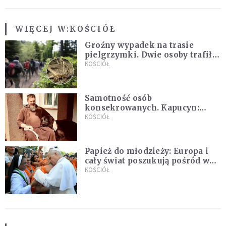
WIĘCEJ W:
KOŚCIÓŁ
Groźny wypadek na trasie
pielgrzymki. Dwie osoby trafiły
do szpitala
KOŚCIÓŁ
Samotność osób
konsekrowanych. Kapucyn:
Życie w pojedynkę rzadko jest
KOŚCIÓŁ
sielanką
Papież do młodzieży: Europa i
cały świat poszukują pośród was
nowych świętych
KOŚCIÓŁ