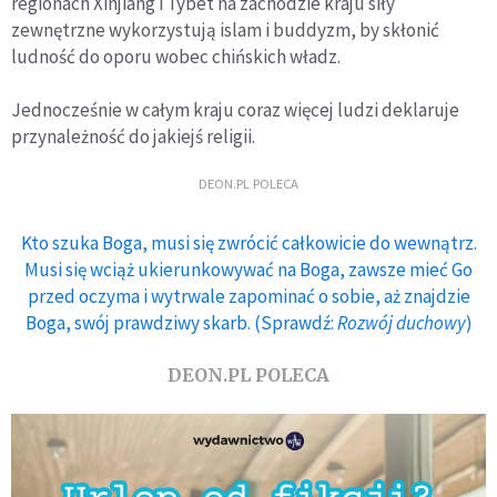
regionach Xinjiang i Tybet na zachodzie kraju siły
zewnętrzne wykorzystują islam i buddyzm, by skłonić
ludność do oporu wobec chińskich władz.
Jednocześnie w całym kraju coraz więcej ludzi deklaruje
przynależność do jakiejś religii.
DEON.PL POLECA
Kto szuka Boga, musi się zwrócić całkowicie do wewnątrz.
Musi się wciąż ukierunkowywać na Boga, zawsze mieć Go
przed oczyma i wytrwale zapominać o sobie, aż znajdzie
Boga, swój prawdziwy skarb. (Sprawdź:
Rozwój duchowy
)
DEON.PL POLECA