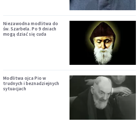
Niezawodna modlitwa do
św. Szarbela. Po 9 dniach
mogą dziać się cuda
Modlitwa ojca Pio w
trudnych i beznadziejnych
sytuacjach