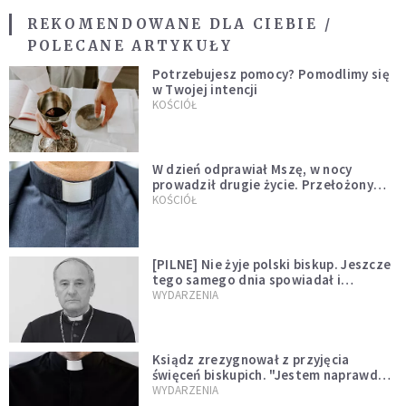
REKOMENDOWANE DLA CIEBIE /
POLECANE ARTYKUŁY
Potrzebujesz pomocy? Pomodlimy się
w Twojej intencji
KOŚCIÓŁ
W dzień odprawiał Mszę, w nocy
prowadził drugie życie. Przełożony
kazał mu opuścić zakon
KOŚCIÓŁ
[PILNE] Nie żyje polski biskup. Jeszcze
tego samego dnia spowiadał i
sprawował Mszę świętą
WYDARZENIA
Ksiądz zrezygnował z przyjęcia
święceń biskupich. "Jestem naprawdę
niegodny"
WYDARZENIA