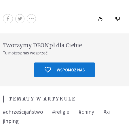
Tworzymy DEON.pl dla Ciebie
Tu możesz nas wesprzeć.
WSPOMÓŻ NAS
TEMATY W ARTYKULE
#chrześcijaństwo
#religie
#chiny
#xi
jinping