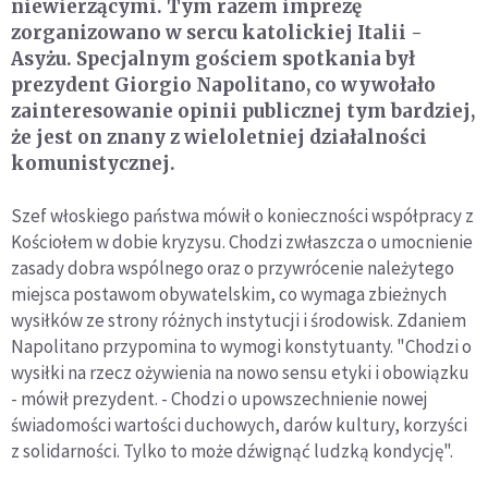
niewierzącymi. Tym razem imprezę
zorganizowano w sercu katolickiej Italii -
Asyżu. Specjalnym gościem spotkania był
prezydent Giorgio Napolitano, co wywołało
zainteresowanie opinii publicznej tym bardziej,
że jest on znany z wieloletniej działalności
komunistycznej.
Szef włoskiego państwa mówił o konieczności współpracy z
Kościołem w dobie kryzysu. Chodzi zwłaszcza o umocnienie
zasady dobra wspólnego oraz o przywrócenie należytego
miejsca postawom obywatelskim, co wymaga zbieżnych
wysiłków ze strony różnych instytucji i środowisk. Zdaniem
Napolitano przypomina to wymogi konstytuanty. "Chodzi o
wysiłki na rzecz ożywienia na nowo sensu etyki i obowiązku
- mówił prezydent. - Chodzi o upowszechnienie nowej
świadomości wartości duchowych, darów kultury, korzyści
z solidarności. Tylko to może dźwignąć ludzką kondycję".