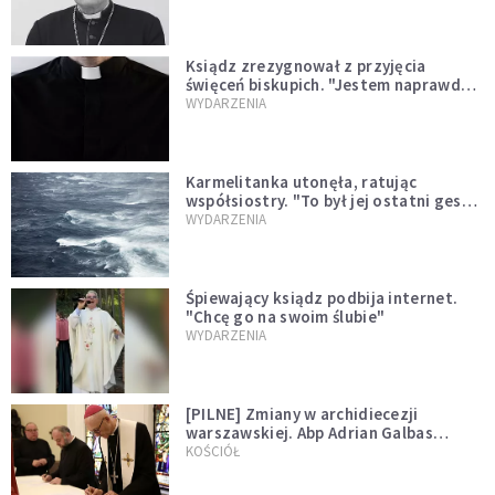
Ksiądz zrezygnował z przyjęcia
święceń biskupich. "Jestem naprawdę
niegodny"
WYDARZENIA
Karmelitanka utonęła, ratując
współsiostry. "To był jej ostatni gest
miłości"
WYDARZENIA
Śpiewający ksiądz podbija internet.
"Chcę go na swoim ślubie"
WYDARZENIA
[PILNE] Zmiany w archidiecezji
warszawskiej. Abp Adrian Galbas
wręczył dekrety nowym proboszczom
KOŚCIÓŁ