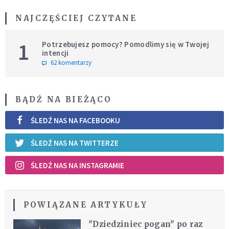
NAJCZĘŚCIEJ CZYTANE
1
Potrzebujesz pomocy? Pomodlimy się w Twojej
intencji
62 komentarzy
BĄDŹ NA BIEŻĄCO
ŚLEDŹ NAS NA FACEBOOKU
ŚLEDŹ NAS NA TWITTERZE
ŚLEDŹ NAS NA INSTAGRAMIE
POWIĄZANE ARTYKUŁY
"Dziedziniec pogan" po raz