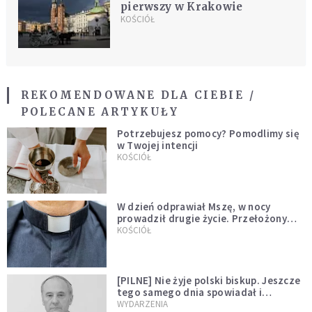
pierwszy w Krakowie
KOŚCIÓŁ
REKOMENDOWANE DLA CIEBIE /
POLECANE ARTYKUŁY
Potrzebujesz pomocy? Pomodlimy się
w Twojej intencji
KOŚCIÓŁ
W dzień odprawiał Mszę, w nocy
prowadził drugie życie. Przełożony
kazał mu opuścić zakon
KOŚCIÓŁ
[PILNE] Nie żyje polski biskup. Jeszcze
tego samego dnia spowiadał i
sprawował Mszę świętą
WYDARZENIA