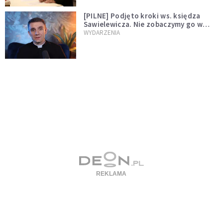
[PILNE] Podjęto kroki ws. księdza
Sawielewicza. Nie zobaczymy go w
mediach
WYDARZENIA