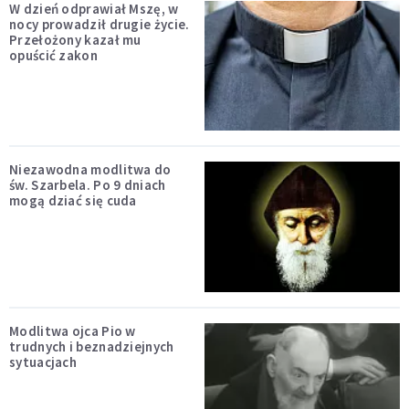
W dzień odprawiał Mszę, w
nocy prowadził drugie życie.
Przełożony kazał mu
opuścić zakon
Niezawodna modlitwa do
św. Szarbela. Po 9 dniach
mogą dziać się cuda
Modlitwa ojca Pio w
trudnych i beznadziejnych
sytuacjach