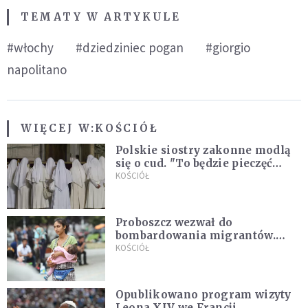
TEMATY W ARTYKULE
#włochy
#dziedziniec pogan
#giorgio
napolitano
WIĘCEJ W:
KOŚCIÓŁ
Polskie siostry zakonne modlą
się o cud. "To będzie pieczęć
Pana Boga dla naszej wiary"
KOŚCIÓŁ
Proboszcz wezwał do
bombardowania migrantów.
"Masowy ogień przeciwko
KOŚCIÓŁ
najeźdźcom!"
Opublikowano program wizyty
Leona XIV we Francji