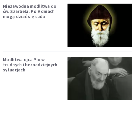
Niezawodna modlitwa do
św. Szarbela. Po 9 dniach
mogą dziać się cuda
Modlitwa ojca Pio w
trudnych i beznadziejnych
sytuacjach