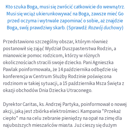
Kto szuka Boga, musi się zwrócić całkowicie do wewnątrz.
Musi się wciąż ukierunkowywać na Boga, zawsze mieć Go
przed oczyma i wytrwale zapominać o sobie, aż znajdzie
Boga, swój prawdziwy skarb. (Sprawdź:
Rozwój duchowy
)
Przedstawiono szczególny obszar, którym również
postanowił się zająć Wydział Duszpasterstwa Rodzin, a
mianowicie pomoc rodzicom, którzy w różnych
okolicznościach stracili swoje dziecko. Pani Agnieszka
Pawlak poinformowała, że 14 października odbędzie się
konferencja w Centrum Służby Rodzinie poświęcona
rodzinom w takiej sytuacji, a 15 października Msza Święta z
okazji obchodów Dnia Dziecka Utraconego.
Dyrektor Caritas, ks. Andrzej Partyka, poinformował o nowej
akcji, jaką jest zbiórka elektrośmieci. Kampania "Przekaż
ciepło" ma na celu zebranie pieniędzy na opał na zimę dla
najuboższych mieszańców miasta. Już cieszy się dużym