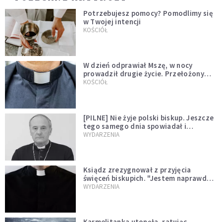
Potrzebujesz pomocy? Pomodlimy się
w Twojej intencji
KOŚCIÓŁ
W dzień odprawiał Mszę, w nocy
prowadził drugie życie. Przełożony
kazał mu opuścić zakon
KOŚCIÓŁ
[PILNE] Nie żyje polski biskup. Jeszcze
tego samego dnia spowiadał i
sprawował Mszę świętą
WYDARZENIA
Ksiądz zrezygnował z przyjęcia
święceń biskupich. "Jestem naprawdę
niegodny"
WYDARZENIA
Karmelitanka utonęła, ratując