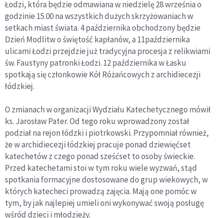
Łodzi, która będzie odmawiana w niedzielę 28 września o
godzinie 15.00 na wszystkich dużych skrzyżowaniach w
setkach miast świata. 4 października obchodzony będzie
Dzień Modlitw o świętość kapłanów, a 11października
ulicami Łodzi przejdzie już tradycyjna procesja z relikwiami
św. Faustyny patronki Łodzi. 12 października w Łasku
spotkają się członkowie Kół Różańcowych z archidiecezji
łódzkiej.
O zmianach w organizacji Wydziału Katechetycznego mówił
ks. Jarosław Pater. Od tego roku wprowadzony został
podział na rejon łódzki i piotrkowski. Przypomniał również,
że w archidiecezji łódzkiej pracuje ponad dziewięćset
katechetów z czego ponad sześćset to osoby świeckie.
Przed katechetami stoi w tym roku wiele wyzwań, stąd
spotkania formacyjne dostosowane do grup wiekowych, w
których katecheci prowadzą zajęcia. Mają one pomóc w
tym, by jak najlepiej umieli oni wykonywać swoją posługę
wśród dzieci i młodzieży.