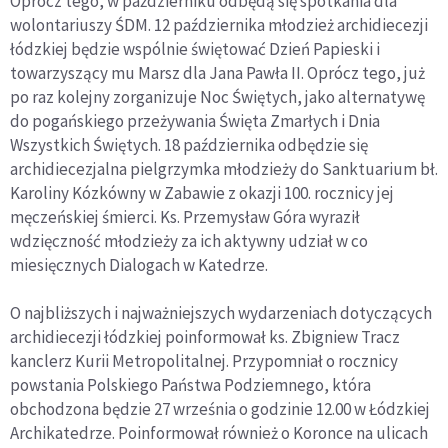
Oprócz tego, w październiku odbędą się spotkania dla
wolontariuszy ŚDM. 12 października młodzież archidiecezji
łódzkiej będzie wspólnie świętować Dzień Papieski i
towarzyszący mu Marsz dla Jana Pawła II. Oprócz tego, już
po raz kolejny zorganizuje Noc Świętych, jako alternatywę
do pogańskiego przeżywania Święta Zmarłych i Dnia
Wszystkich Świętych. 18 października odbędzie się
archidiecezjalna pielgrzymka młodzieży do Sanktuarium bł.
Karoliny Kózkówny w Zabawie z okazji 100. rocznicy jej
męczeńskiej śmierci. Ks. Przemysław Góra wyraził
wdzięczność młodzieży za ich aktywny udział w co
miesięcznych Dialogach w Katedrze.
O najbliższych i najważniejszych wydarzeniach dotyczących
archidiecezji łódzkiej poinformował ks. Zbigniew Tracz
kanclerz Kurii Metropolitalnej. Przypomniał o rocznicy
powstania Polskiego Państwa Podziemnego, która
obchodzona będzie 27 września o godzinie 12.00 w Łódzkiej
Archikatedrze. Poinformował również o Koronce na ulicach