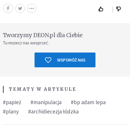
Tworzymy DEON.pl dla Ciebie
Tu możesz nas wesprzeć.
WSPOMÓŻ NAS
TEMATY W ARTYKULE
#papież
#manipulacja
#bp adam lepa
#plany
#archidiecezja łódzka