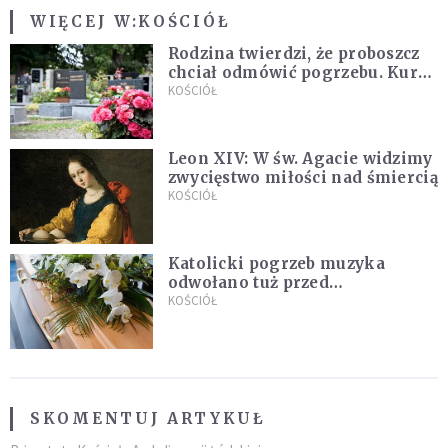
WIĘCEJ W:
KOŚCIÓŁ
Rodzina twierdzi, że proboszcz
chciał odmówić pogrzebu. Kuria
zapowiada wyjaśnienia
KOŚCIÓŁ
Leon XIV: W św. Agacie widzimy
zwycięstwo miłości nad śmiercią
KOŚCIÓŁ
Katolicki pogrzeb muzyka
odwołano tuż przed
uroczystością. Powodem była
KOŚCIÓŁ
przynależność do masonerii
SKOMENTUJ ARTYKUŁ