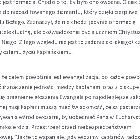
jest formacja. Chodzi o to, by było ono owocne. Ojciec
 do nieoszlifowanego diamentu, który dzięki cierpliwej
du Bożego. Zaznaczył, że nie chodzi jedynie o formację
telektualną, ale doświadczenie bycia uczniem Chrystu
 Niego. Z tego względu nie jest to zadanie do jakiegoś c
y całemu życiu kapłańskiemu.
, że celem powołania jest ewangelizacja, bo każde powo
eślił znaczenie jedności między kapłanami oraz z biskupe
ię pragnienie głoszenia Ewangelii po najodleglejsze zaką
nej misji kapłani muszą mieć świadomość, że są pasterz
ywania wśród owczarni, by uobecniać Pana w Eucharysti
miłosierdzia. Przestrzegł przed niebezpieczeństwem
owej. "Jakże to wspaniale, gdy widzimy kapłanów rado