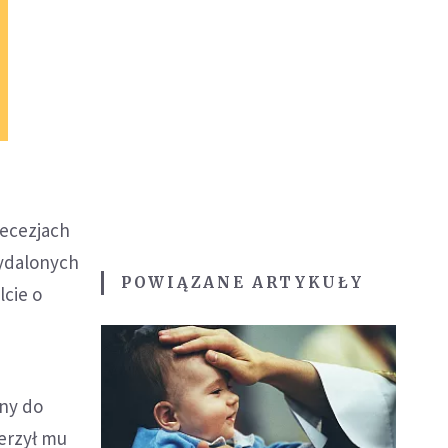
iecezjach
wydalonych
POWIĄZANE ARTYKUŁY
cie o
any do
ierzył mu