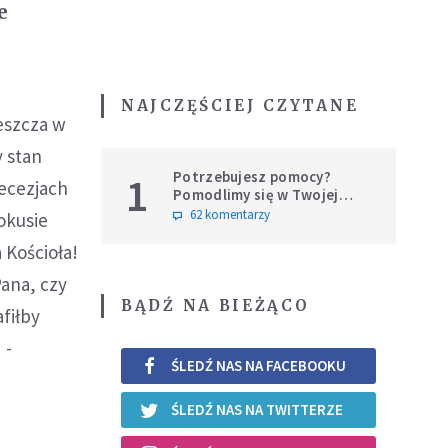
e
NAJCZĘŚCIEJ CZYTANE
eszcza w
y stan
Potrzebujesz pomocy?
1
iecezjach
Pomodlimy się w Twojej
intencji
62 komentarzy
okusie
 Kościoła!
ana, czy
BĄDŹ NA BIEŻĄCO
fiłby
 -
ŚLEDŹ NAS NA FACEBOOKU
ŚLEDŹ NAS NA TWITTERZE