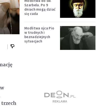
modlitwa do św.
Szarbela. Po 9
dniach mogą dziać
się cuda
Modlitwa ojca Pio
w trudnych i
beznadziejnych
sytuacjach
mację
ów
u
 trzech