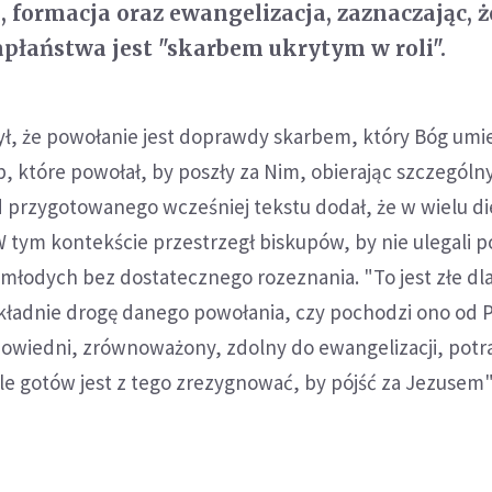
, formacja oraz ewangelizacja, zaznaczając, ż
płaństwa jest "skarbem ukrytym w roli".
ył, że powołanie jest doprawdy skarbem, który Bóg umi
 które powołał, by poszły za Nim, obierając szczególn
d przygotowanego wcześniej tekstu dodał, że w wielu d
 tym kontekście przestrzegł biskupów, by nie ulegali p
młodych bez dostatecznego rozeznania. "To jest złe dla
okładnie drogę danego powołania, czy pochodzi ono od P
powiedni, zrównoważony, zdolny do ewangelizacji, potra
le gotów jest z tego zrezygnować, by pójść za Jezusem"