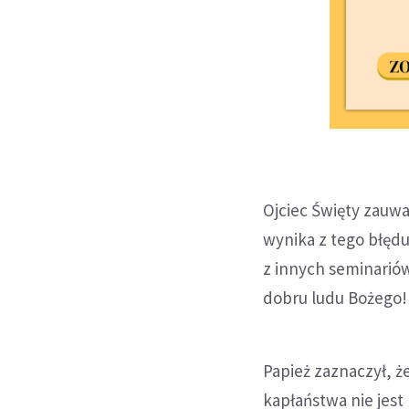
Ojciec Święty zauwa
wynika z tego błęd
z innych seminarió
dobru ludu Bożego!
Papież zaznaczył, ż
kapłaństwa nie jest