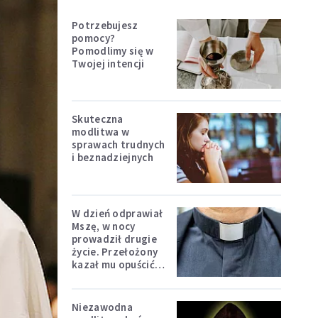
Potrzebujesz
pomocy?
Pomodlimy się w
Twojej intencji
Skuteczna
modlitwa w
sprawach trudnych
i beznadziejnych
W dzień odprawiał
Mszę, w nocy
prowadził drugie
życie. Przełożony
kazał mu opuścić
zakon
Niezawodna