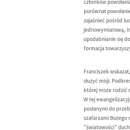
członków powołania 
porównał powołanie
zajaśnieć pośród lu
jednowymiarową, in
upodabnianie się do
formacja towarzysz
Franciszek wskazał
służyć misji. Podkr
której może rodzić s
W tej ewangelizacyj
posłanymi do przeb
szafarzami Bożego 
"światowości" duch