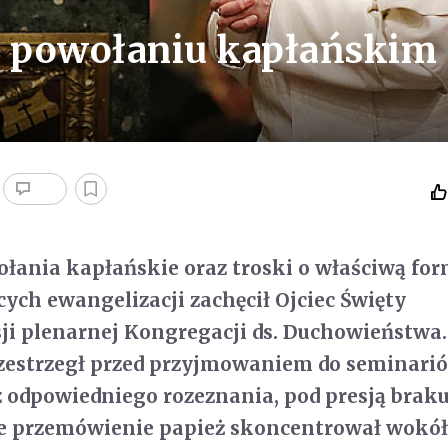
o powołaniu kapłańskim
ołania kapłańskie oraz troski o właściwą for
ych ewangelizacji zachęcił Ojciec Święty
ji plenarnej Kongregacji ds. Duchowieństwa.
rzestrzegł przed przyjmowaniem do seminari
 odpowiedniego rozeznania, pod presją brak
e przemówienie papież skoncentrował wokół