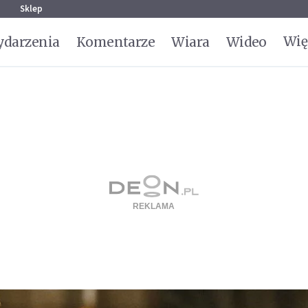
g
Sklep
Wię
darzenia
Komentarze
Wiara
Wideo