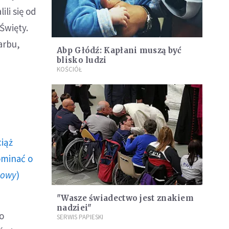
ili się od
Święty.
arbu,
Abp Głódź: Kapłani muszą być
blisko ludzi
KOŚCIÓŁ
ciąż
ominać o
howy
)
"Wasze świadectwo jest znakiem
nadziei"
go
SERWIS PAPIESKI