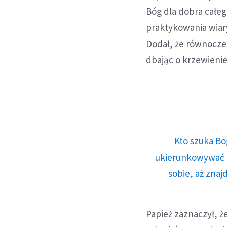
Bóg dla dobra całego
praktykowania wiary
Dodał, że równocześ
dbając o krzewienie
Kto szuka Bo
ukierunkowywać n
sobie, aż znaj
Papież zaznaczył, ż