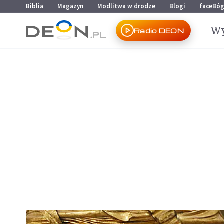
Przejdź do menu głównego
Przejdź do treści
Biblia
Magazyn
Modlitwa w drodze
Blogi
faceBó
Wy
Radio DEON