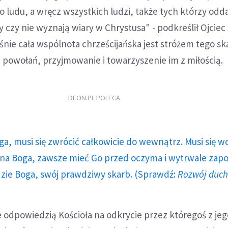
 ludu, a wręcz wszystkich ludzi, także tych którzy oddal
 czy nie wyznają wiary w Chrystusa" - podkreślił Ojciec 
nie cała wspólnota chrześcijańska jest stróżem tego sk
 powołań, przyjmowanie i towarzyszenie im z miłością.
DEON.PL POLECA
ga, musi się zwrócić całkowicie do wewnątrz. Musi się w
a Boga, zawsze mieć Go przed oczyma i wytrwale zap
dzie Boga, swój prawdziwy skarb. (Sprawdź:
Rozwój duc
e odpowiedzią Kościoła na odkrycie przez któregoś z je