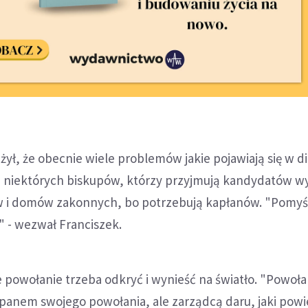
żył, że obecnie wiele problemów jakie pojawiają się w d
u niektórych biskupów, którzy przyjmują kandydatów 
w i domów zakonnych, bo potrzebują kapłanów. "Pomyśl
" - wezwał Franciszek.
e powołanie trzeba odkryć i wynieść na światło. "Powoł
 panem swojego powołania, ale zarządcą daru, jaki pow