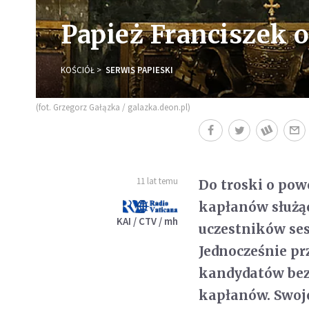
Papież Franciszek 
KOŚCIÓŁ
SERWIS PAPIESKI
(fot. Grzegorz Gałązka / galazka.deon.pl)
11 lat temu
Do troski o pow
kapłanów służąc
KAI / CTV / mh
uczestników ses
Jednocześnie p
kandydatów bez
kapłanów. Swoj