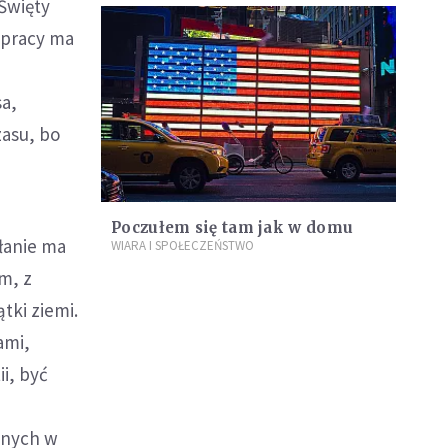
 Święty
 pracy ma
sa,
zasu, bo
Poczułem się tam jak w domu
łanie ma
WIARA I SPOŁECZEŃSTWO
m, z
tki ziemi.
ami,
i, być
snych w