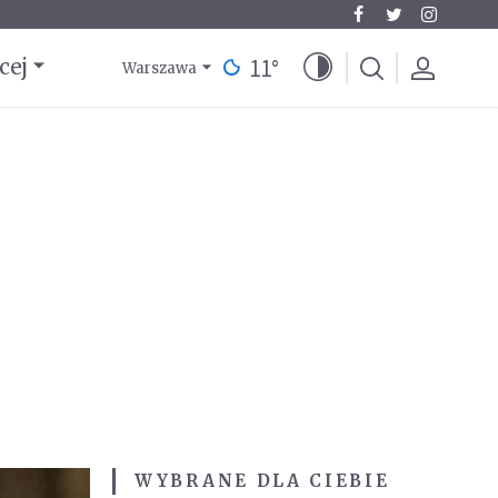
11
°
cej
Warszawa
WYBRANE DLA CIEBIE