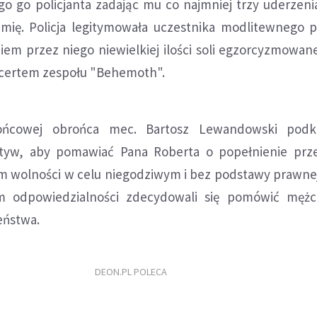
go go policjanta zadając mu co najmniej trzy uderzeni
amię. Policja legitymowała uczestnika modlitewnego 
iem przez niego niewielkiej ilości soli egzorcyzmowan
ncertem zespołu "Behemoth".
cowej obrońca mec. Bartosz Lewandowski podkr
motyw, aby pomawiać Pana Roberta o popełnienie prz
m wolności w celu niegodziwym i bez podstawy prawne
m odpowiedzialności zdecydowali się pomówić mężc
eństwa.
DEON.PL POLECA