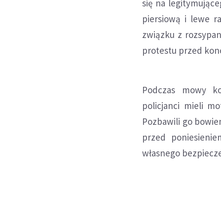
się na legitymujące
piersiową i lewe r
związku z rozsypan
protestu przed ko
Podczas mowy koń
policjanci mieli 
Pozbawili go bowie
przed poniesienie
własnego bezpiecz