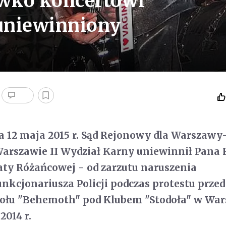
iwko koncertowi
uniewinniony
 12 maja 2015 r. Sąd Rejonowy dla Warszawy
arszawie II Wydział Karny uniewinnił Pana 
aty Różańcowej - od zarzutu naruszenia
unkcjonariusza Policji podczas protestu przed
ołu "Behemoth" pod Klubem "Stodoła" w War
2014 r.