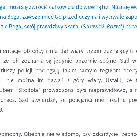
ga, musi się zwrócić całkowicie do wewnątrz. Musi się w
a Boga, zawsze mieć Go przed oczyma i wytrwale zap
dzie Boga, swój prawdziwy skarb. (Sprawdź:
Rozwój duc
umentację obrońcy i nie dał wiary trzem zeznającym
, że ich zeznania są jedynie pozornie spójne. Sąd w
ariuszy policji podlegają takim samym regułom ocen
i nie można im dawać z góry wiary. Ustalił, że f
lubem "Stodoła" prowadzona była nieprawidłowo, a n
haos. Sąd stwierdził, że policjanci mieli realne p
B.
womocny. Obecnie nie wiadomo, czy oskarżyciel zech