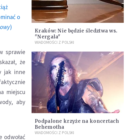
ciąż
ominać o
howy
)
Kraków: Nie będzie śledztwa ws.
"Nergala"
WIADOMOŚCI Z POLSKI
 w sprawie
skazał, że
y jak inne
aktycznie
a miejscu
owody, aby
Podpalone krzyże na koncertach
Behemotha
WIADOMOŚCI Z POLSKI
ce odwołać