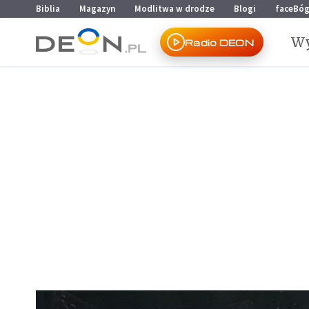
Przejdź do menu głównego
Przejdź do treści
Biblia
Magazyn
Modlitwa w drodze
Blogi
faceBó
Wy
Radio DEON