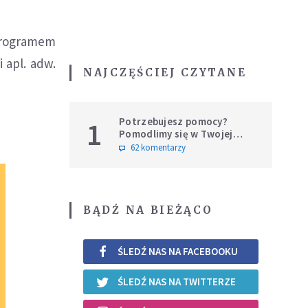
programem
 apl. adw.
NAJCZĘŚCIEJ CZYTANE
Potrzebujesz pomocy?
1
Pomodlimy się w Twojej
intencji
62 komentarzy
BĄDŹ NA BIEŻĄCO
ŚLEDŹ NAS NA FACEBOOKU
ŚLEDŹ NAS NA TWITTERZE