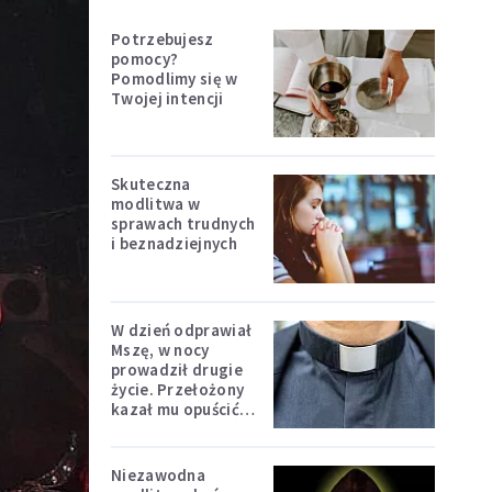
Potrzebujesz
pomocy?
Pomodlimy się w
Twojej intencji
Skuteczna
modlitwa w
sprawach trudnych
i beznadziejnych
W dzień odprawiał
Mszę, w nocy
prowadził drugie
życie. Przełożony
kazał mu opuścić
zakon
Niezawodna