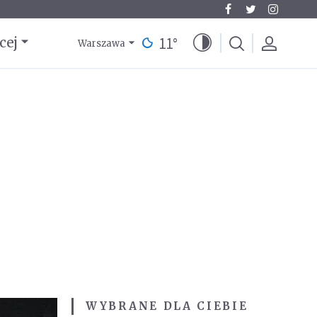
11
°
cej
Warszawa
WYBRANE DLA CIEBIE