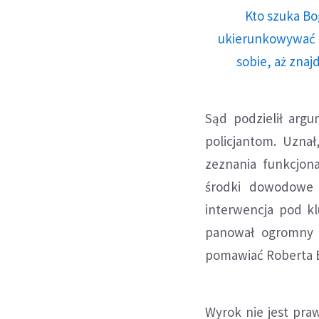
Kto szuka Bo
ukierunkowywać n
sobie, aż znaj
Sąd podzielił arg
policjantom. Uznał
zeznania funkcjon
środki dowodowe 
interwencja pod k
panował ogromny c
pomawiać Roberta 
Wyrok nie jest pra