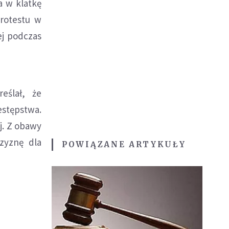
a w klatkę
protestu w
ej podczas
eślał, że
estępstwa.
j. Z obawy
zyznę dla
POWIĄZANE ARTYKUŁY