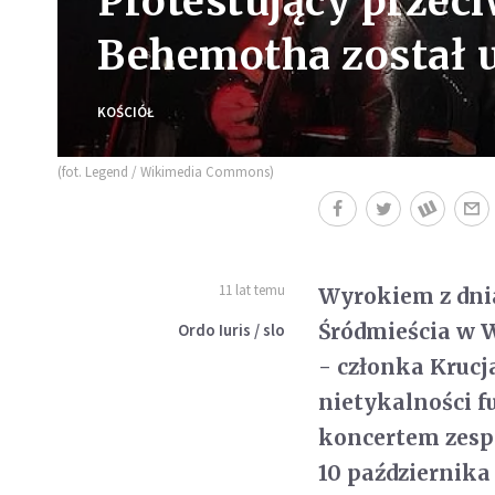
Protestujący przec
Behemotha został 
KOŚCIÓŁ
(fot. Legend / Wikimedia Commons)
11 lat temu
Wyrokiem z dnia
Śródmieścia w W
Ordo Iuris / slo
- członka Krucj
nietykalności f
koncertem zesp
10 października 