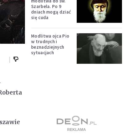
modlitwa do św.
Szarbela. Po 9
dniach mogą dziać
się cuda
Modlitwa ojca Pio
w trudnych i
beznadziejnych
sytuacjach
-
Roberta
szawie