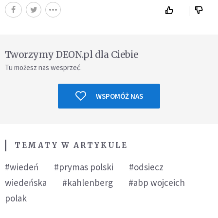
Tworzymy DEON.pl dla Ciebie
Tu możesz nas wesprzeć.
WSPOMÓŻ NAS
TEMATY W ARTYKULE
#wiedeń
#prymas polski
#odsiecz
wiedeńska
#kahlenberg
#abp wojceich
polak