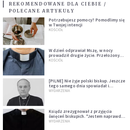
REKOMENDOWANE DLA CIEBIE /
POLECANE ARTYKUŁY
Potrzebujesz pomocy? Pomodlimy się
w Twojej intencji
KOŚCIÓŁ
W dzień odprawiał Mszę, w nocy
prowadził drugie życie. Przełożony
kazał mu opuścić zakon
KOŚCIÓŁ
[PILNE] Nie żyje polski biskup. Jeszcze
tego samego dnia spowiadał i
sprawował Mszę świętą
WYDARZENIA
Ksiądz zrezygnował z przyjęcia
święceń biskupich. "Jestem naprawdę
niegodny"
WYDARZENIA