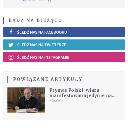
BĄDŹ NA BIEŻĄCO
ŚLEDŹ NAS NA FACEBOOKU
ŚLEDŹ NAS NA TWITTERZE
ŚLEDŹ NAS NA INSTAGRAMIE
POWIĄZANE ARTYKUŁY
Prymas Polski: wiara
manifestowana jedynie na
sztandarach budzi zgorszenie
KOŚCIÓŁ