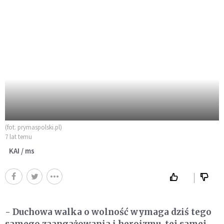
(fot. prymaspolski.pl)
7 lat temu
KAI / ms
- Duchowa walka o wolność wymaga dziś tego
samego zaangażowania i heroizmu, tej samej