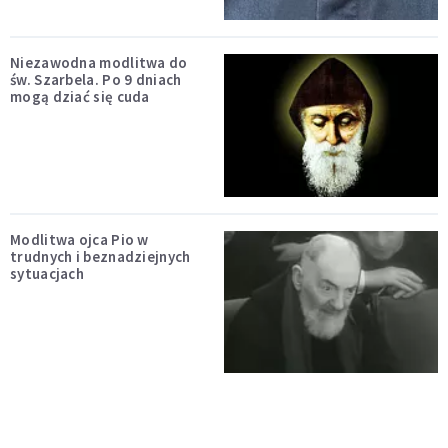
Niezawodna modlitwa do
św. Szarbela. Po 9 dniach
mogą dziać się cuda
Modlitwa ojca Pio w
trudnych i beznadziejnych
sytuacjach