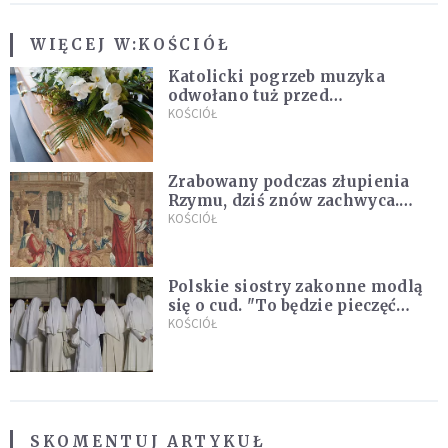
WIĘCEJ W:
KOŚCIÓŁ
Katolicki pogrzeb muzyka
odwołano tuż przed
uroczystością. Powodem była
KOŚCIÓŁ
przynależność do masonerii
Zrabowany podczas złupienia
Rzymu, dziś znów zachwyca.
Wyjątkowy arras w Castel
KOŚCIÓŁ
Gandolfo
Polskie siostry zakonne modlą
się o cud. "To będzie pieczęć
Pana Boga dla naszej wiary"
KOŚCIÓŁ
SKOMENTUJ ARTYKUŁ