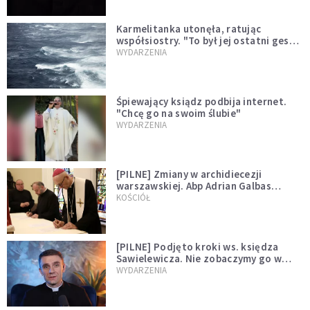
Karmelitanka utonęła, ratując
współsiostry. "To był jej ostatni gest
miłości"
WYDARZENIA
Śpiewający ksiądz podbija internet.
"Chcę go na swoim ślubie"
WYDARZENIA
[PILNE] Zmiany w archidiecezji
warszawskiej. Abp Adrian Galbas
wręczył dekrety nowym proboszczom
KOŚCIÓŁ
[PILNE] Podjęto kroki ws. księdza
Sawielewicza. Nie zobaczymy go w
mediach
WYDARZENIA