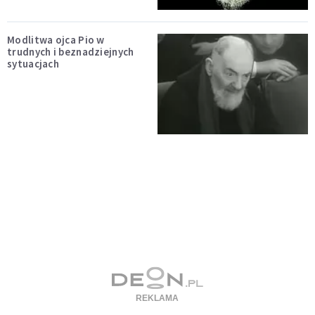
Modlitwa ojca Pio w
trudnych i beznadziejnych
sytuacjach