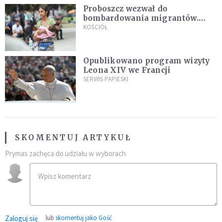
Proboszcz wezwał do
bombardowania migrantów.
"Masowy ogień przeciwko
KOŚCIÓŁ
najeźdźcom!"
Opublikowano program wizyty
Leona XIV we Francji
SERWIS PAPIESKI
SKOMENTUJ ARTYKUŁ
Prymas zachęca do udziału w wyborach
Zaloguj się
lub
skomentuj jako Gość