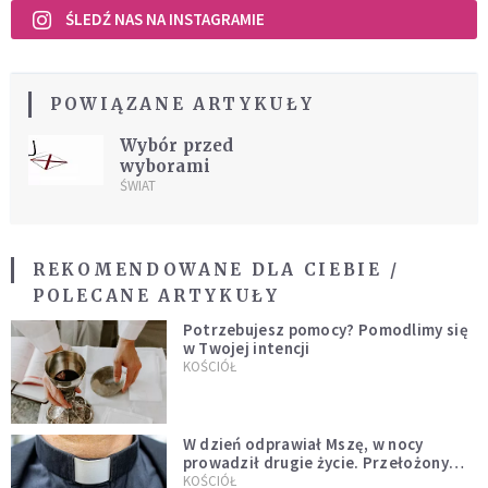
ŚLEDŹ NAS NA INSTAGRAMIE
POWIĄZANE ARTYKUŁY
Wybór przed
wyborami
ŚWIAT
REKOMENDOWANE DLA CIEBIE /
POLECANE ARTYKUŁY
Potrzebujesz pomocy? Pomodlimy się
w Twojej intencji
KOŚCIÓŁ
W dzień odprawiał Mszę, w nocy
prowadził drugie życie. Przełożony
kazał mu opuścić zakon
KOŚCIÓŁ