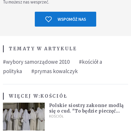
Tu możesz nas wesprzeć.
WSPOMÓŻ NAS
TEMATY W ARTYKULE
#wybory samorządowe 2010
#kościół a
polityka
#prymas kowalczyk
WIĘCEJ W:
KOŚCIÓŁ
Polskie siostry zakonne modlą
się o cud. "To będzie pieczęć
Pana Boga dla naszej wiary"
KOŚCIÓŁ