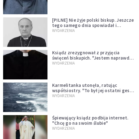
[PILNE] Nie żyje polski biskup. Jeszcze
tego samego dnia spowiadał i
sprawował Mszę świętą
WYDARZENIA
Ksiądz zrezygnował z przyjęcia
święceń biskupich. "Jestem naprawdę
niegodny"
WYDARZENIA
Karmelitanka utonęła, ratując
współsiostry. "To był jej ostatni gest
miłości"
WYDARZENIA
Śpiewający ksiądz podbija internet.
"Chcę go na swoim ślubie"
WYDARZENIA