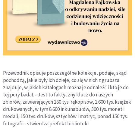
Przewodnik opisuje poszczególne kolekcje, podaje, skąd
pochodzą, jakie były ich dzieje, co się w nich z grubsza
znajduje, w jakich katalogach można je odnaleźć i kto je do
tej pory badał. - Jest to faktyczny klucz do naszych
zbiorów, zawierających 180 tys. rękopisów, 1.600 tys. książek
drukowanych, w tym 8.600 inkunabułów, 300 tys. monet i
medali, 150 tys. druków, sztychów i matryc, ponad 150 tys.
fotografii - stwierdza prefekt biblioteki.