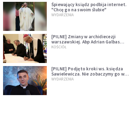
Śpiewający ksiądz podbija internet.
"Chcę go na swoim ślubie"
WYDARZENIA
[PILNE] Zmiany w archidiecezji
warszawskiej. Abp Adrian Galbas
wręczył dekrety nowym proboszczom
KOŚCIÓŁ
[PILNE] Podjęto kroki ws. księdza
Sawielewicza. Nie zobaczymy go w
mediach
WYDARZENIA