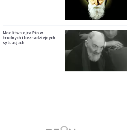
Modlitwa ojca Pio w
trudnych i beznadziejnych
sytuacjach