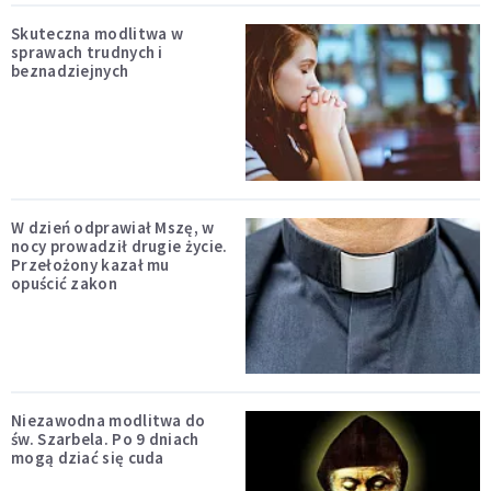
Skuteczna modlitwa w
sprawach trudnych i
beznadziejnych
W dzień odprawiał Mszę, w
nocy prowadził drugie życie.
Przełożony kazał mu
opuścić zakon
Niezawodna modlitwa do
św. Szarbela. Po 9 dniach
mogą dziać się cuda