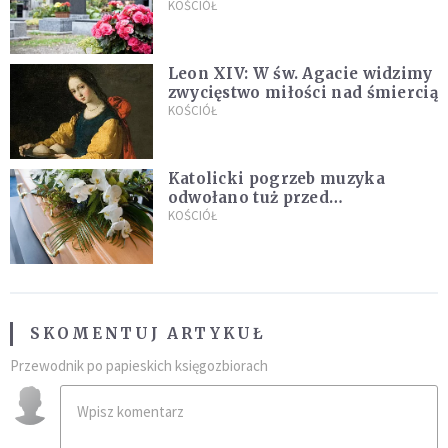
zapowiada wyjaśnienia
KOŚCIÓŁ
Leon XIV: W św. Agacie widzimy
zwycięstwo miłości nad śmiercią
KOŚCIÓŁ
Katolicki pogrzeb muzyka
odwołano tuż przed
uroczystością. Powodem była
KOŚCIÓŁ
przynależność do masonerii
SKOMENTUJ ARTYKUŁ
Przewodnik po papieskich księgozbiorach