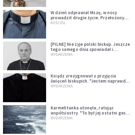
W dzień odprawiał Mszę, w nocy
prowadził drugie życie. Przełożony
kazał mu opuścić zakon
KOŚCIÓŁ
[PILNE] Nie żyje polski biskup. Jeszcze
tego samego dnia spowiadał i
sprawował Mszę świętą
WYDARZENIA
Ksiądz zrezygnował z przyjęcia
święceń biskupich. "Jestem naprawdę
niegodny"
WYDARZENIA
Karmelitanka utonęła, ratując
współsiostry. "To był jej ostatni gest
miłości"
WYDARZENIA