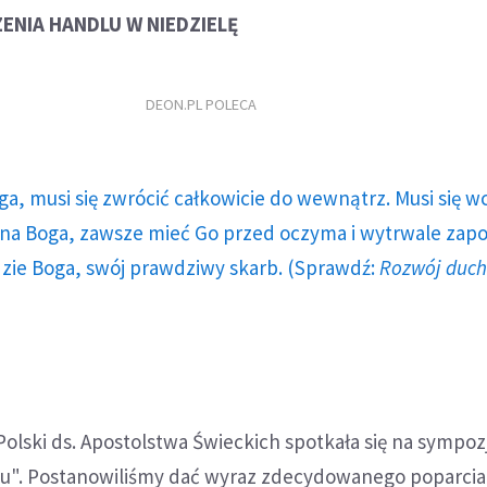
ENIA HANDLU W NIEDZIELĘ
DEON.PL POLECA
ga, musi się zwrócić całkowicie do wewnątrz. Musi się w
a Boga, zawsze mieć Go przed oczyma i wytrwale zap
dzie Boga, swój prawdziwy skarb. (Sprawdź:
Rozwój duc
Polski ds. Apostolstwa Świeckich spotkała się na sympo
u". Postanowiliśmy dać wyraz zdecydowanego poparcia