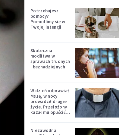
Potrzebujesz
pomocy?
Pomodlimy się w
Twojej intencji
Skuteczna
modlitwa w
sprawach trudnych
i beznadziejnych
W dzień odprawiał
Mszę, w nocy
prowadził drugie
życie. Przełożony
kazał mu opuścić
zakon
Niezawodna