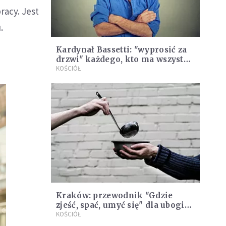
racy. Jest
.
Kardynał Bassetti: "wyprosić za
drzwi" każdego, kto ma wszystko
za złe
KOŚCIÓŁ
Kraków: przewodnik "Gdzie
zjeść, spać, umyć się" dla ubogich
i potrzebujących
KOŚCIÓŁ