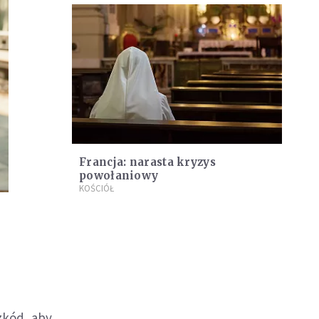
Francja: narasta kryzys
powołaniowy
KOŚCIÓŁ
zkód, aby