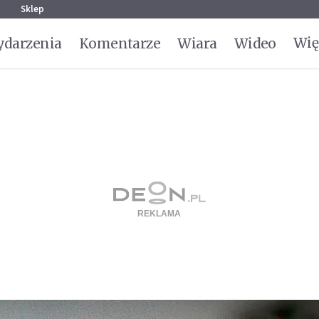
g
Sklep
Wię
darzenia
Komentarze
Wiara
Wideo