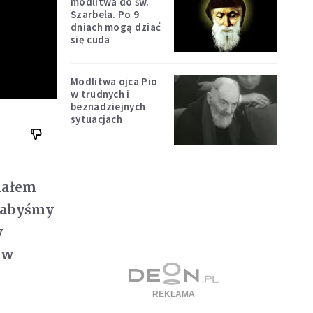
modlitwa do św.
Szarbela. Po 9
dniach mogą dziać
się cuda
Modlitwa ojca Pio
w trudnych i
beznadziejnych
sytuacjach
ziałem
, abyśmy
y
 w