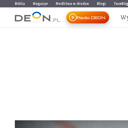
Przejdź do menu głównego
Przejdź do treści
Biblia
Magazyn
Modlitwa w drodze
Blogi
faceBó
Wy
Radio DEON