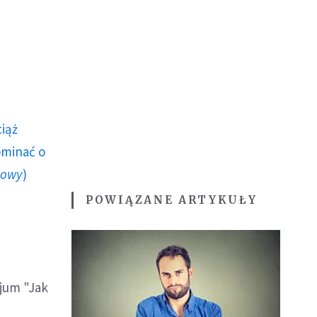
ciąż
ominać o
howy
)
POWIĄZANE ARTYKUŁY
zjum "Jak