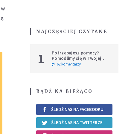
h w
ę.
NAJCZĘŚCIEJ CZYTANE
Potrzebujesz pomocy?
1
Pomodlimy się w Twojej
intencji
62 komentarzy
BĄDŹ NA BIEŻĄCO
ŚLEDŹ NAS NA FACEBOOKU
ŚLEDŹ NAS NA TWITTERZE