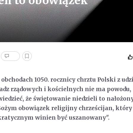
eli to obowiązek
 obchodach 1050. rocznicy chrztu Polski z ud
adz rządowych i kościelnych nie ma powodu
wiedzieć, że świętowanie niedzieli to nałożon
żym obowiązek religijny chrześcijan, który
ratycznym winien być uszanowany".