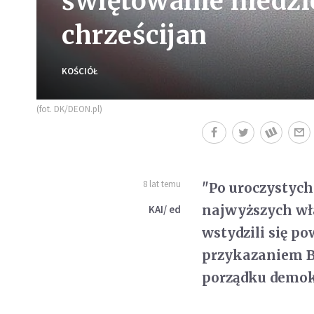
świętowanie niedzi
chrześcijan
KOŚCIÓŁ
(fot. DK/DEON.pl)
8 lat temu
"Po uroczystych
najwyższych wł
KAI/ ed
wstydzili się po
przykazaniem Bo
porządku demok