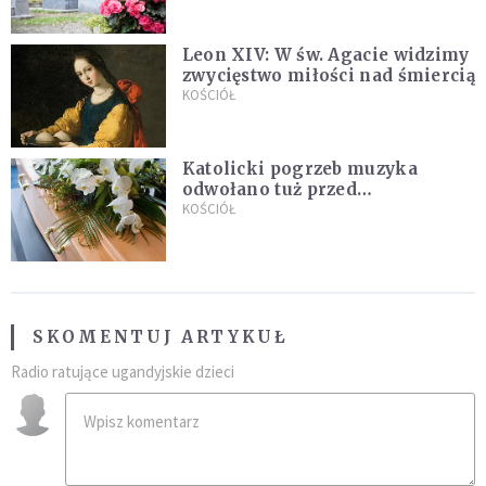
Leon XIV: W św. Agacie widzimy
zwycięstwo miłości nad śmiercią
KOŚCIÓŁ
Katolicki pogrzeb muzyka
odwołano tuż przed
uroczystością. Powodem była
KOŚCIÓŁ
przynależność do masonerii
SKOMENTUJ ARTYKUŁ
Radio ratujące ugandyjskie dzieci