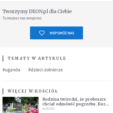
Tworzymy DEON.pl dla Ciebie
Tu możesz nas wesprzeć.
WSPOMÓŻ NAS
TEMATY W ARTYKULE
#uganda
#dzieci-żołnierze
WIĘCEJ W:
KOŚCIÓŁ
Rodzina twierdzi, że proboszcz
chciał odmówić pogrzebu. Kuria
zapowiada wyjaśnienia
KOŚCIÓŁ