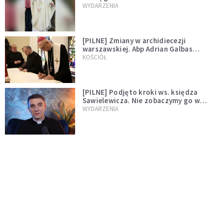
WYDARZENIA
[PILNE] Zmiany w archidiecezji
warszawskiej. Abp Adrian Galbas
wręczył dekrety nowym proboszczom
KOŚCIÓŁ
[PILNE] Podjęto kroki ws. księdza
Sawielewicza. Nie zobaczymy go w
mediach
WYDARZENIA