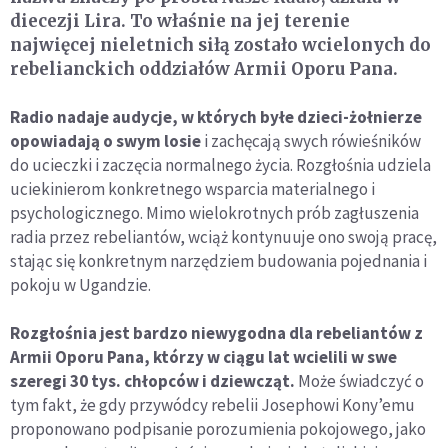
diecezji Lira. To właśnie na jej terenie
najwięcej nieletnich siłą zostało wcielonych do
rebelianckich oddziałów Armii Oporu Pana.
Radio nadaje audycje, w których byłe dzieci-żołnierze
opowiadają o swym losie
i zachęcają swych rówieśników
do ucieczki i zaczęcia normalnego życia. Rozgłośnia udziela
uciekinierom konkretnego wsparcia materialnego i
psychologicznego. Mimo wielokrotnych prób zagłuszenia
radia przez rebeliantów, wciąż kontynuuje ono swoją pracę,
stając się konkretnym narzędziem budowania pojednania i
pokoju w Ugandzie.
Rozgłośnia jest bardzo niewygodna dla rebeliantów z
Armii Oporu Pana, którzy w ciągu lat wcielili w swe
szeregi 30 tys. chłopców i dziewcząt.
Może świadczyć o
tym fakt, że gdy przywódcy rebelii Josephowi Kony’emu
proponowano podpisanie porozumienia pokojowego, jako