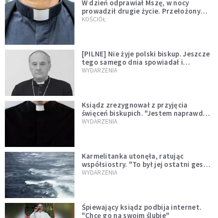
W dzień odprawiał Mszę, w nocy
prowadził drugie życie. Przełożony
kazał mu opuścić zakon
KOŚCIÓŁ
[PILNE] Nie żyje polski biskup. Jeszcze
tego samego dnia spowiadał i
sprawował Mszę świętą
WYDARZENIA
Ksiądz zrezygnował z przyjęcia
święceń biskupich. "Jestem naprawdę
niegodny"
WYDARZENIA
Karmelitanka utonęła, ratując
współsiostry. "To był jej ostatni gest
miłości"
WYDARZENIA
Śpiewający ksiądz podbija internet.
"Chcę go na swoim ślubie"