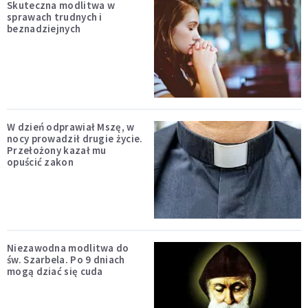
Skuteczna modlitwa w
sprawach trudnych i
beznadziejnych
W dzień odprawiał Mszę, w
nocy prowadził drugie życie.
Przełożony kazał mu
opuścić zakon
Niezawodna modlitwa do
św. Szarbela. Po 9 dniach
mogą dziać się cuda