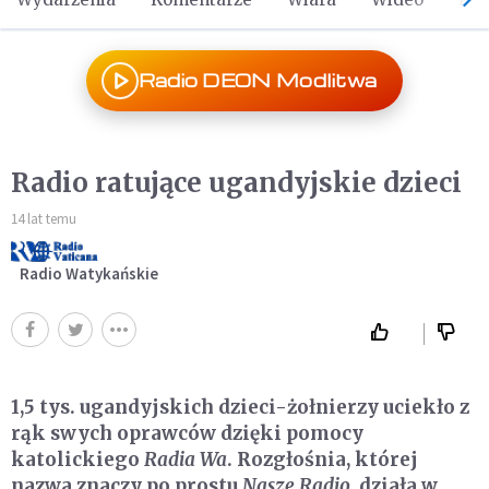
Radio DEON Modlitwa
Radio ratujące ugandyjskie dzieci
14 lat temu
Radio Watykańskie
1,5 tys. ugandyjskich dzieci-żołnierzy uciekło z
rąk swych oprawców dzięki pomocy
katolickiego
Radia Wa
. Rozgłośnia, której
nazwa znaczy po prostu
Nasze Radio
, działa w