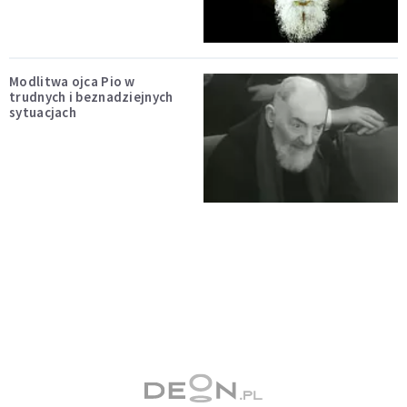
Modlitwa ojca Pio w
trudnych i beznadziejnych
sytuacjach