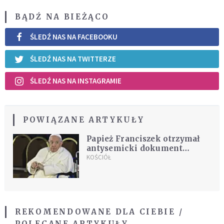
BĄDŹ NA BIEŻĄCO
ŚLEDŹ NAS NA FACEBOOKU
ŚLEDŹ NAS NA TWITTERZE
ŚLEDŹ NAS NA INSTAGRAMIE
POWIĄZANE ARTYKUŁY
Papież Franciszek otrzymał
antysemicki dokument
Hitlera z 1919 roku
KOŚCIÓŁ
REKOMENDOWANE DLA CIEBIE /
POLECANE ARTYKUŁY