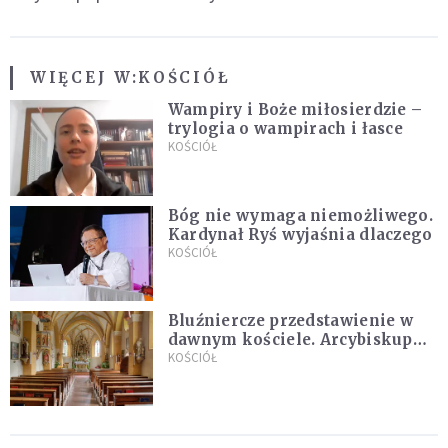
WIĘCEJ W:
KOŚCIÓŁ
Wampiry i Boże miłosierdzie –
trylogia o wampirach i łasce
KOŚCIÓŁ
Bóg nie wymaga niemożliwego.
Kardynał Ryś wyjaśnia dlaczego
KOŚCIÓŁ
Bluźniercze przedstawienie w
dawnym kościele. Arcybiskup
stanowczo reaguje
KOŚCIÓŁ