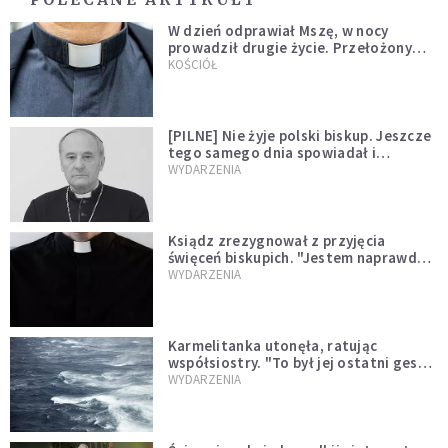
W dzień odprawiał Mszę, w nocy
prowadził drugie życie. Przełożony
kazał mu opuścić zakon
KOŚCIÓŁ
[PILNE] Nie żyje polski biskup. Jeszcze
tego samego dnia spowiadał i
sprawował Mszę świętą
WYDARZENIA
Ksiądz zrezygnował z przyjęcia
święceń biskupich. "Jestem naprawdę
niegodny"
WYDARZENIA
Karmelitanka utonęła, ratując
współsiostry. "To był jej ostatni gest
miłości"
WYDARZENIA