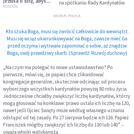
Jezusa o siłę, abyśmy
na spotkaniu Rady Kardynałów.
nie byli mściwi i
KOŚCIÓŁ
nietolerancyjni,
DEON.PL POLECA
kiedy pojawiają się
trudności
Kto szuka Boga, musi się zwrócić całkowicie do wewnątrz.
Musi się wciąż ukierunkowywać na Boga, zawsze mieć Go
przed oczyma i wytrwale zapominać o sobie, aż znajdzie
Boga, swój prawdziwy skarb. (Sprawdź:
Rozwój duchowy
)
„Na czym ma polegać to nowe ustawodawstwo? Po
pierwsze, mówi się, że papież chce zlikwidować
kongregacje generalne, skutecznie odcinając od procesu
wyborczego wszystkich kardynałów powyżej 80 roku życia.
Jednocześnie chciałby zwiększyć liczbę kardynałów, którzy
mogą głosować na konklawe: prawo ustala ich liczbę na 120,
nawet jeśli Ojciec Święty może według własnego uznania
odstąpić od tej zasady. Po 27 sierpnia będzie ich 126. Papież
Franciszek mógłby zwiększyć ich liczbę do 130 lub 140” –
uważa włoski watykanista.