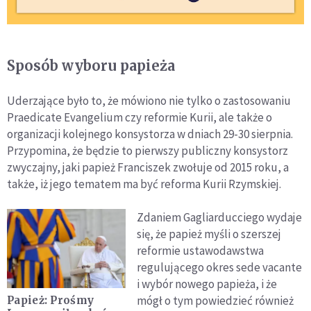
Sposób wyboru papieża
Uderzające było to, że mówiono nie tylko o zastosowaniu
Praedicate Evangelium czy reformie Kurii, ale także o
organizacji kolejnego konsystorza w dniach 29-30 sierpnia.
Przypomina, że będzie to pierwszy publiczny konsystorz
zwyczajny, jaki papież Franciszek zwołuje od 2015 roku, a
także, iż jego tematem ma być reforma Kurii Rzymskiej.
Zdaniem Gagliarducciego wydaje
się, że papież myśli o szerszej
reformie ustawodawstwa
regulującego okres sede vacante
i wybór nowego papieża, i że
mógł o tym powiedzieć również
Papież: Prośmy