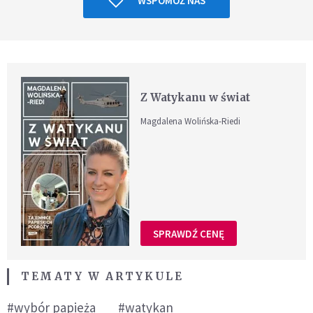
WSPOMÓŻ NAS
Z Watykanu w świat
Magdalena Wolińska-Riedi
SPRAWDŹ CENĘ
TEMATY W ARTYKULE
#wybór papieża
#watykan