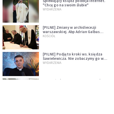
Śpiewający ksiądz podbija internet.
"Chcę go na swoim ślubie"
WYDARZENIA
[PILNE] Zmiany w archidiecezji
warszawskiej. Abp Adrian Galbas
wręczył dekrety nowym proboszczom
KOŚCIÓŁ
[PILNE] Podjęto kroki ws. księdza
Sawielewicza. Nie zobaczymy go w
mediach
WYDARZENIA
Czy Kościół czeka pęknięcie? Spór o
Tradycję narasta
KOŚCIÓŁ