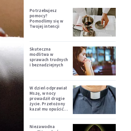
Potrzebujesz
pomocy?
Pomodlimy się w
Twojej intencji
Skuteczna
modlitwa w
sprawach trudnych
i beznadziejnych
W dzień odprawiał
Mszę, w nocy
prowadził drugie
życie. Przełożony
kazał mu opuścić
zakon
Niezawodna