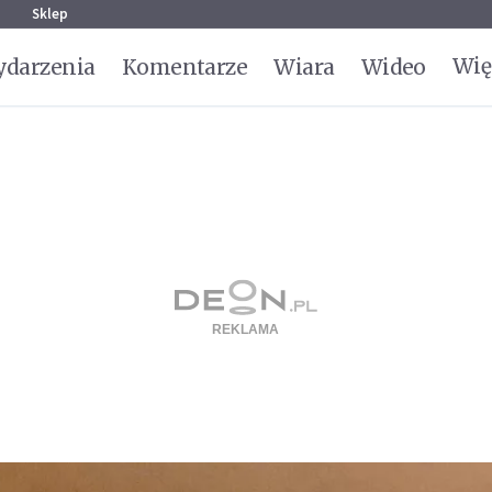
g
Sklep
Wię
darzenia
Komentarze
Wiara
Wideo