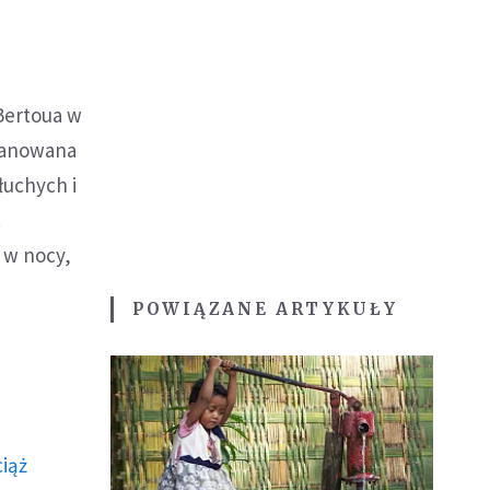
Bertoua w
planowana
łuchych i
.
 w nocy,
POWIĄZANE ARTYKUŁY
ciąż