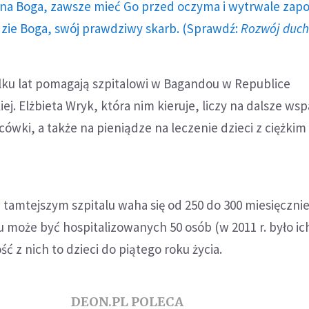
a Boga, zawsze mieć Go przed oczyma i wytrwale zap
dzie Boga, swój prawdziwy skarb. (Sprawdź:
Rozwój duc
ilku lat pomagają szpitalowi w Bagandou w Republice
j. Elżbieta Wryk, która nim kieruje, liczy na dalsze wsp
ówki, a także na pieniądze na leczenie dzieci z ciężkim
w tamtejszym szpitalu waha się od 250 do 300 miesięcznie
u może być hospitalizowanych 50 osób (w 2011 r. było i
ość z nich to dzieci do piątego roku życia.
DEON.PL POLECA