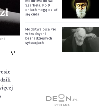
modlitwa do św.
Szarbela. Po 9
zł
dniach mogą dziać
się cuda
Modlitwa ojca Pio
w trudnych i
beznadziejnych
ch i
sytuacjach
resie
zili
więcej
s