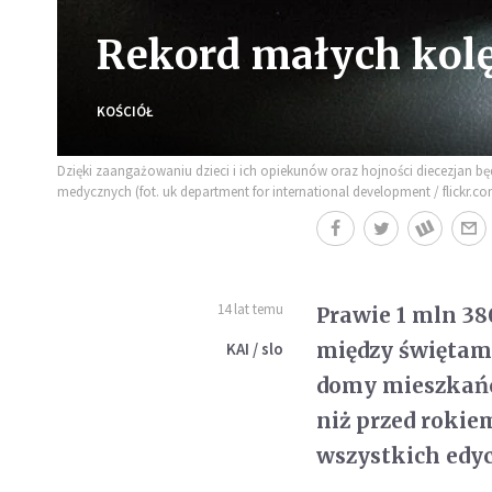
Rekord małych kolę
KOŚCIÓŁ
Dzięki zaangażowaniu dzieci i ich opiekunów oraz hojności diecezjan b
medycznych (fot. uk department for international development / flickr.co
14 lat temu
Prawie 1 mln 380
między świętam
KAI / slo
domy mieszkańców
niż przed rokie
wszystkich edyc