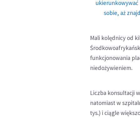
ukierunkowywać n
sobie, aż znaj
Mali kolędnicy od k
Środkowoafrykańskie
funkcjonowania plac
niedożywieniem.
Liczba konsultacji 
natomiast w szpital
tys.) i ciągle większ