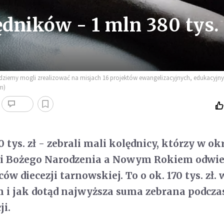
dników - 1 mln 380 tys. 
ędziemy mogli zrealizować na misjach 16 projektów ewangelizacyjnych, edukacyjny
m)
 tys. zł - zebrali mali kolędnicy, którzy w ok
i Bożego Narodzenia a Nowym Rokiem odwied
 diecezji tarnowskiej. To o ok. 170 tys. zł. 
m i jak dotąd najwyższa suma zebrana podcza
ji.