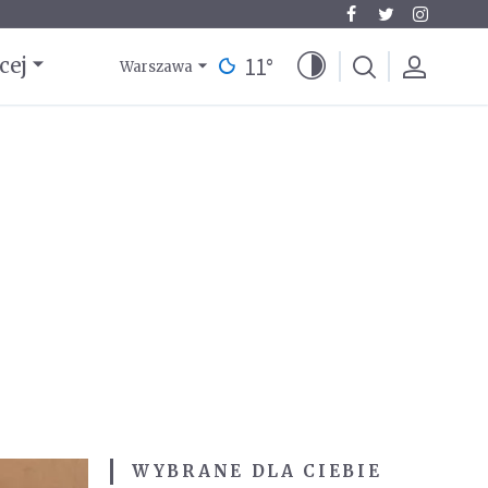
11
°
cej
Warszawa
WYBRANE DLA CIEBIE