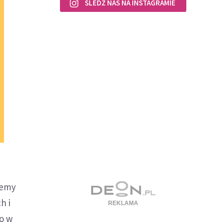
ŚLEDŹ NAS NA INSTAGRAMIE
iemy
h i
go w