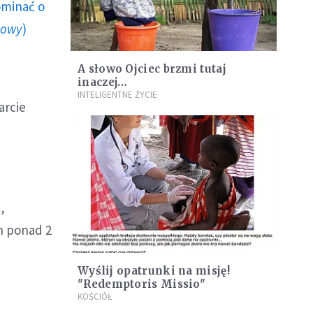
ominać o
howy
)
A słowo Ojciec brzmi tutaj
inaczej…
INTELIGENTNE ŻYCIE
arcie
,
ch ponad 2
Wyślij opatrunki na misję!
"Redemptoris Missio"
KOŚCIÓŁ