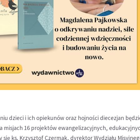
niu dzieci i ich opiekunów oraz hojności diecezjan będz
a misjach 16 projektów ewangelizacyjnych, edukacyjnyc
 się ks. Krzysztof Czermak, dyrektor Wydziału Misyjne