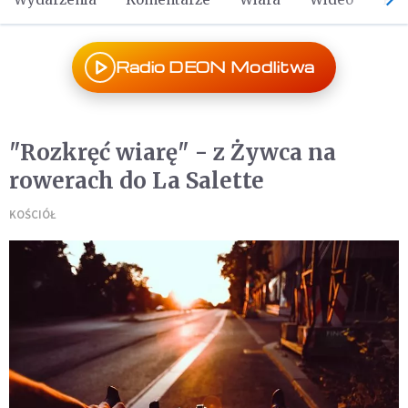
Radio DEON Modlitwa
"Rozkręć wiarę" - z Żywca na
rowerach do La Salette
KOŚCIÓŁ