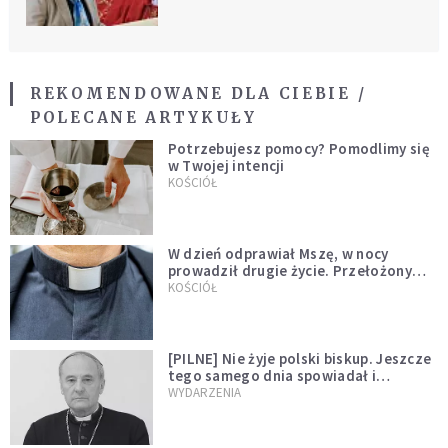
REKOMENDOWANE DLA CIEBIE /
POLECANE ARTYKUŁY
Potrzebujesz pomocy? Pomodlimy się
w Twojej intencji
KOŚCIÓŁ
W dzień odprawiał Mszę, w nocy
prowadził drugie życie. Przełożony
kazał mu opuścić zakon
KOŚCIÓŁ
[PILNE] Nie żyje polski biskup. Jeszcze
tego samego dnia spowiadał i
sprawował Mszę świętą
WYDARZENIA