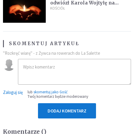
odwiózł Karola Wojtyłę na
konklawe. Jan Paweł II nazywał
KOŚCIÓŁ
go "winowajcą"
SKOMENTUJ ARTYKUŁ
"Rozkręć wiarę" - z Żywca na rowerach do La Salette
Zaloguj się
lub
skomentuj jako Gość
Twój komentarz będzie moderowany
DODAJ KOMENTARZ
Komentarze (
)