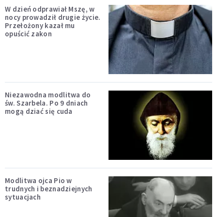
W dzień odprawiał Mszę, w
nocy prowadził drugie życie.
Przełożony kazał mu
opuścić zakon
Niezawodna modlitwa do
św. Szarbela. Po 9 dniach
mogą dziać się cuda
Modlitwa ojca Pio w
trudnych i beznadziejnych
sytuacjach