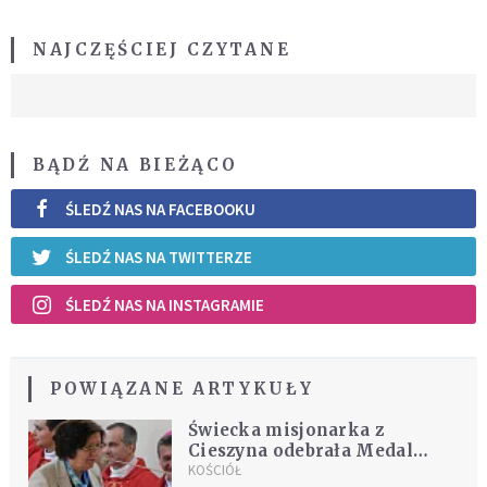
NAJCZĘŚCIEJ CZYTANE
BĄDŹ NA BIEŻĄCO
ŚLEDŹ NAS NA FACEBOOKU
ŚLEDŹ NAS NA TWITTERZE
ŚLEDŹ NAS NA INSTAGRAMIE
POWIĄZANE ARTYKUŁY
Świecka misjonarka z
Cieszyna odebrała Medal
"Benemerenti"
KOŚCIÓŁ