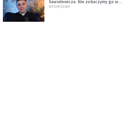
Sawielewicza. Nie zobaczymy go w
mediach
WYDARZENIA