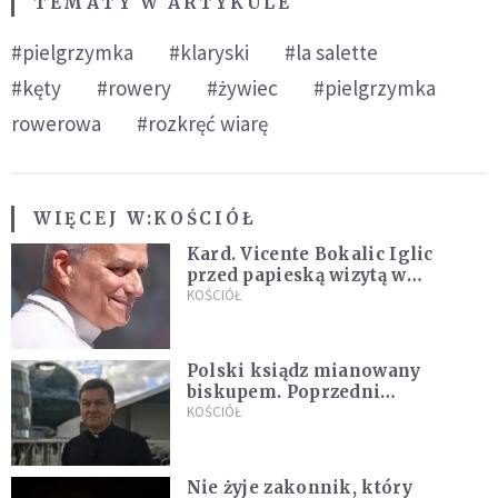
TEMATY W ARTYKULE
#pielgrzymka
#klaryski
#la salette
#kęty
#rowery
#żywiec
#pielgrzymka
rowerowa
#rozkręć wiarę
WIĘCEJ W:
KOŚCIÓŁ
Kard. Vicente Bokalic Iglic
przed papieską wizytą w
Argentynie: Nasz pokorny lud
KOŚCIÓŁ
kocha papieża
Polski ksiądz mianowany
biskupem. Poprzedni
ordynariusz zrezygnował
KOŚCIÓŁ
Nie żyje zakonnik, który