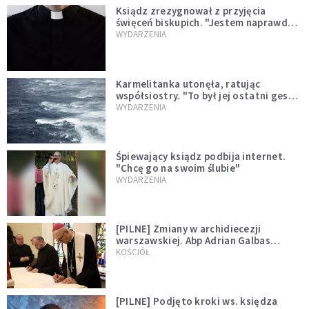
Ksiądz zrezygnował z przyjęcia
święceń biskupich. "Jestem naprawdę
niegodny"
WYDARZENIA
Karmelitanka utonęła, ratując
współsiostry. "To był jej ostatni gest
miłości"
WYDARZENIA
Śpiewający ksiądz podbija internet.
"Chcę go na swoim ślubie"
WYDARZENIA
[PILNE] Zmiany w archidiecezji
warszawskiej. Abp Adrian Galbas
wręczył dekrety nowym proboszczom
KOŚCIÓŁ
[PILNE] Podjęto kroki ws. księdza