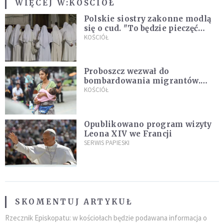
WIĘCEJ W:
KOŚCIÓŁ
Polskie siostry zakonne modlą
się o cud. "To będzie pieczęć
Pana Boga dla naszej wiary"
KOŚCIÓŁ
Proboszcz wezwał do
bombardowania migrantów.
"Masowy ogień przeciwko
KOŚCIÓŁ
najeźdźcom!"
Opublikowano program wizyty
Leona XIV we Francji
SERWIS PAPIESKI
SKOMENTUJ ARTYKUŁ
Rzecznik Episkopatu: w kościołach będzie podawana informacja o