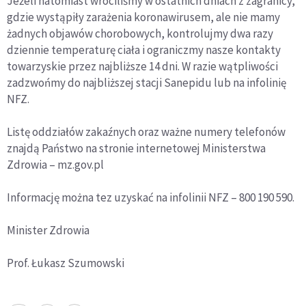
Jeżeli natomiast wróciliśmy w ostatnich dniach z zagranicy,
gdzie wystąpiły zarażenia koronawirusem, ale nie mamy
żadnych objawów chorobowych, kontrolujmy dwa razy
dziennie temperaturę ciała i ograniczmy nasze kontakty
towarzyskie przez najbliższe 14 dni. W razie wątpliwości
zadzwońmy do najbliższej stacji Sanepidu lub na infolinię
NFZ.
Listę oddziałów zakaźnych oraz ważne numery telefonów
znajdą Państwo na stronie internetowej Ministerstwa
Zdrowia – mz.gov.pl
Informację można tez uzyskać na infolinii NFZ – 800 190 590.
Minister Zdrowia
Prof. Łukasz Szumowski