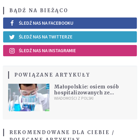
BĄDŹ NA BIEŻĄCO
ŚLEDŹ NAS NA FACEBOOKU
ŚLEDŹ NAS NA TWITTERZE
ŚLEDŹ NAS NA INSTAGRAMIE
POWIĄZANE ARTYKUŁY
Małopolskie: osiem osób
hospitalizowanych ze
względu na podejrzenie
WIADOMOŚCI Z POLSKI
zarażenia koronawirusem
REKOMENDOWANE DLA CIEBIE /
POLECANE ARTYKUŁY