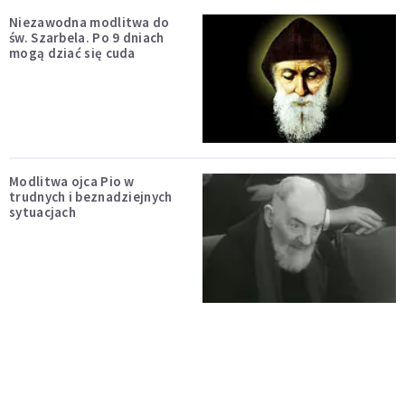
Niezawodna modlitwa do
św. Szarbela. Po 9 dniach
mogą dziać się cuda
Modlitwa ojca Pio w
trudnych i beznadziejnych
sytuacjach