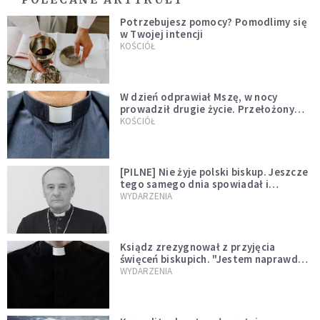
Potrzebujesz pomocy? Pomodlimy się
w Twojej intencji
KOŚCIÓŁ
W dzień odprawiał Mszę, w nocy
prowadził drugie życie. Przełożony
kazał mu opuścić zakon
KOŚCIÓŁ
[PILNE] Nie żyje polski biskup. Jeszcze
tego samego dnia spowiadał i
sprawował Mszę świętą
WYDARZENIA
Ksiądz zrezygnował z przyjęcia
święceń biskupich. "Jestem naprawdę
niegodny"
WYDARZENIA