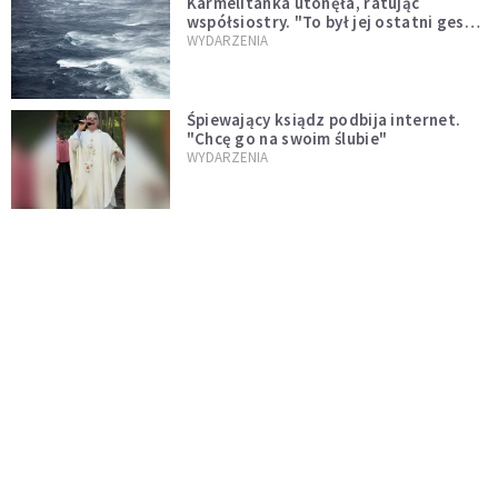
Karmelitanka utonęła, ratując
współsiostry. "To był jej ostatni gest
miłości"
WYDARZENIA
Śpiewający ksiądz podbija internet.
"Chcę go na swoim ślubie"
WYDARZENIA
[PILNE] Zmiany w archidiecezji
warszawskiej. Abp Adrian Galbas
wręczył dekrety nowym proboszczom
KOŚCIÓŁ
[PILNE] Podjęto kroki ws. księdza
Sawielewicza. Nie zobaczymy go w
mediach
WYDARZENIA