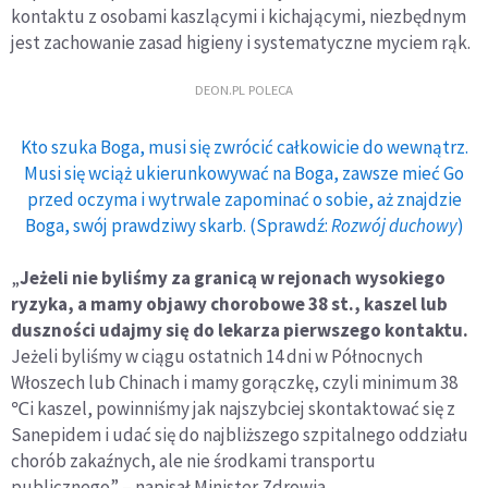
kontaktu z osobami kaszlącymi i kichającymi, niezbędnym
jest zachowanie zasad higieny i systematyczne myciem rąk.
DEON.PL POLECA
Kto szuka Boga, musi się zwrócić całkowicie do wewnątrz.
Musi się wciąż ukierunkowywać na Boga, zawsze mieć Go
przed oczyma i wytrwale zapominać o sobie, aż znajdzie
Boga, swój prawdziwy skarb. (Sprawdź:
Rozwój duchowy
)
„
Jeżeli nie byliśmy za granicą w rejonach wysokiego
ryzyka, a mamy objawy chorobowe 38 st., kaszel lub
duszności udajmy się do lekarza pierwszego kontaktu.
Jeżeli byliśmy w ciągu ostatnich 14 dni w Północnych
Włoszech lub Chinach i mamy gorączkę, czyli minimum 38
℃i kaszel, powinniśmy jak najszybciej skontaktować się z
Sanepidem i udać się do najbliższego szpitalnego oddziału
chorób zakaźnych, ale nie środkami transportu
publicznego” – napisał Minister Zdrowia.