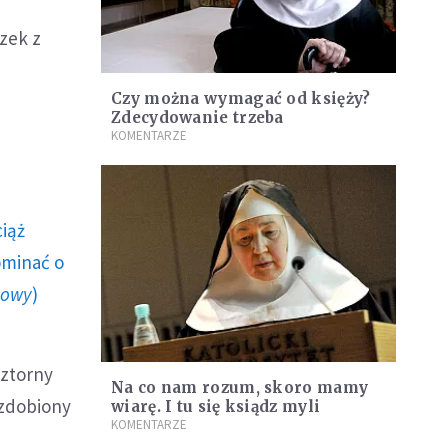
zek z
Czy można wymagać od księży?
Zdecydowanie trzeba
KOMENTARZE
ciąż
ominać o
howy
)
sztorny
Na co nam rozum, skoro mamy
 zdobiony
wiarę. I tu się ksiądz myli
KOMENTARZE