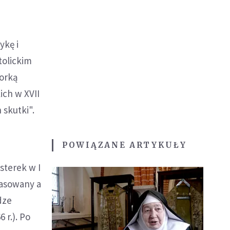
ykę i
tolickim
torką
ich w XVII
 skutki".
POWIĄZANE ARTYKUŁY
sterek w I
skasowany a
dze
 r.). Po