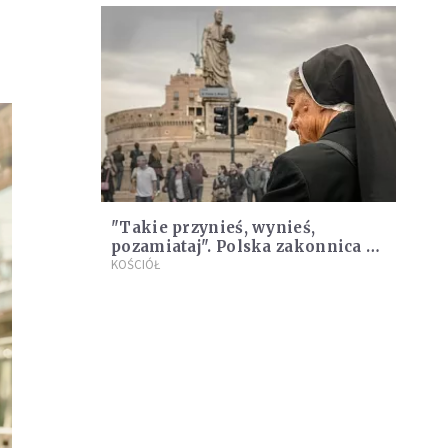
"Takie przynieś, wynieś,
pozamiataj". Polska zakonnica o
stosunku księży do sióstr
KOŚCIÓŁ