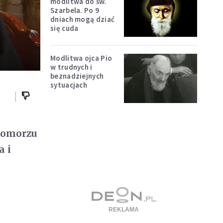
modlitwa do św.
Szarbela. Po 9
dniach mogą dziać
się cuda
Modlitwa ojca Pio
w trudnych i
beznadziejnych
sytuacjach
Pomorzu
a i