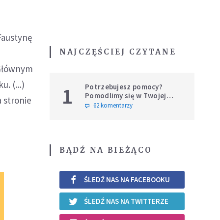
Faustynę
NAJCZĘŚCIEJ CZYTANE
 Głównym
. (...)
Potrzebujesz pomocy?
1
Pomodlimy się w Twojej
 stronie
intencji
62 komentarzy
BĄDŹ NA BIEŻĄCO
ŚLEDŹ NAS NA FACEBOOKU
ŚLEDŹ NAS NA TWITTERZE