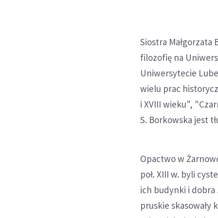
Siostra Małgorzata 
filozofię na Uniwer
Uniwersytecie Lube
wielu prac historyc
i XVIII wieku", "Cza
S. Borkowska jest t
Opactwo w Żarnowcu 
poł. XIII w. byli cy
ich budynki i dobra 
pruskie skasowały k