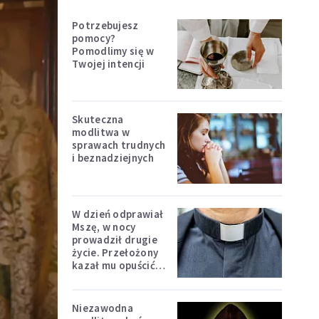
Potrzebujesz
pomocy?
Pomodlimy się w
Twojej intencji
Skuteczna
modlitwa w
sprawach trudnych
i beznadziejnych
W dzień odprawiał
Mszę, w nocy
prowadził drugie
życie. Przełożony
kazał mu opuścić
zakon
Niezawodna