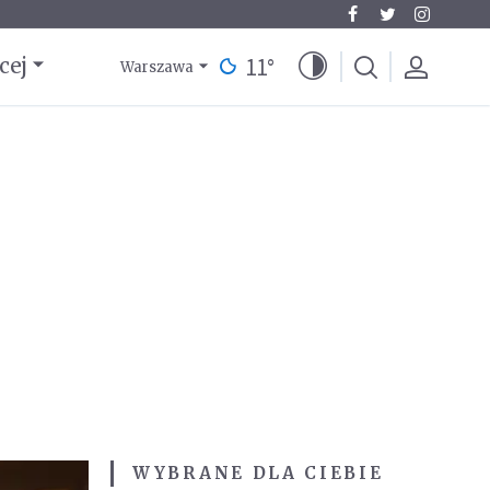
11
°
cej
Warszawa
WYBRANE DLA CIEBIE