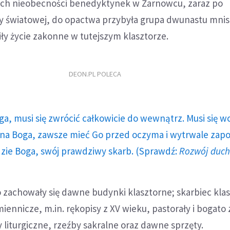
tach nieobecności benedyktynek w Żarnowcu, zaraz po
ny światowej, do opactwa przybyła grupa dwunastu mnis
ły życie zakonne w tutejszym klasztorze.
DEON.PL POLECA
ga, musi się zwrócić całkowicie do wewnątrz. Musi się w
a Boga, zawsze mieć Go przed oczyma i wytrwale zap
dzie Boga, swój prawdziwy skarb. (Sprawdź:
Rozwój duc
o zachowały się dawne budynki klasztorne; skarbiec kla
miennicze, m.in. rękopisy z XV wieku, pastorały i bogato
ty liturgiczne, rzeźby sakralne oraz dawne sprzęty.