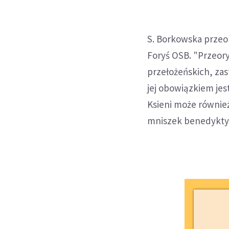
S. Borkowska przeo
Foryś OSB. "Przeor
przełożeńskich, za
jej obowiązkiem jes
Ksieni może również
mniszek benedykty