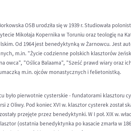
Borkowska OSB urodziła się w 1939 r. Studiowała polonist
sytecie Mikołaja Kopernika w Toruniu oraz teologię na Ka
lskim. Od 1964 jest benedyktynką w Żarnowcu. Jest au
znych, m.in. "Życie codzienne polskich klasztorów żeńsk
rna owca", "Oślica Balaama", "Sześć prawd wiary oraz ich
łumaczką m.in. ojców monastycznych i felietonistką.
było pierwotnie cysterskie - fundatorami klasztoru cy
stersi z Oliwy. Pod koniec XVI w. klasztor cysterek został 
zostały przejęte przez benedyktynki. W I poł. XIX w. wła
lasztor (ostatnia benedyktynka po kasacie zmarła w 1866