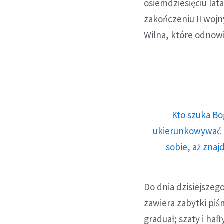
osiemdziesięciu la
zakończeniu II woj
Wilna, które odnowi
Kto szuka Bo
ukierunkowywać n
sobie, aż znaj
Do dnia dzisiejszeg
zawiera zabytki piś
graduał; szaty i haf