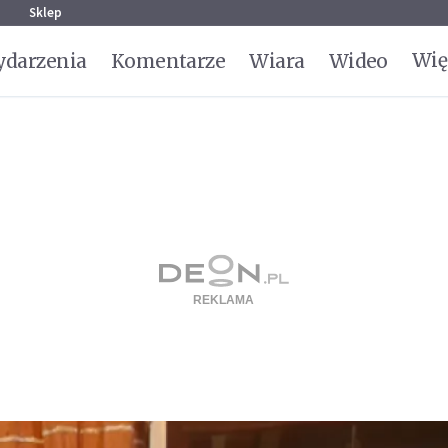
g
Sklep
Wię
darzenia
Komentarze
Wiara
Wideo