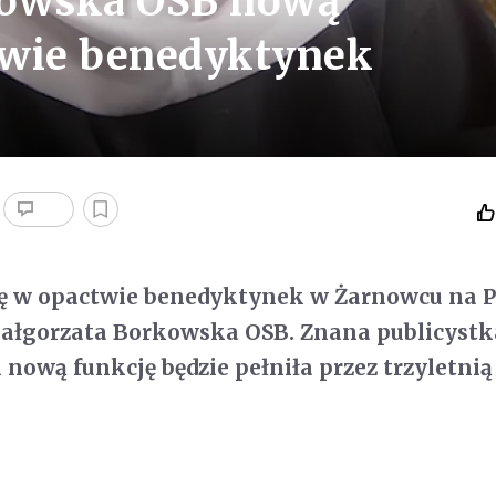
kowska OSB nową
twie benedyktynek
ę w opactwie benedyktynek w Żarnowcu na 
 Małgorzata Borkowska OSB. Znana publicystk
 nową funkcję będzie pełniła przez trzyletnią