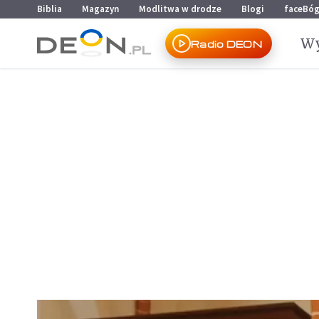
Przejdź do menu głównego
Przejdź do treści
Biblia
Magazyn
Modlitwa w drodze
Blogi
faceBó
Wy
Radio DEON