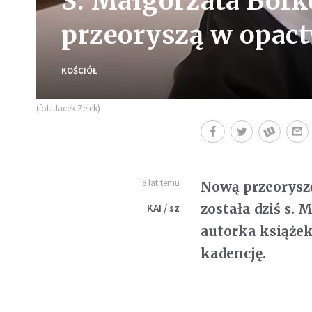
S. Małgorzata Bor
przeoryszą w opac
KOŚCIÓŁ
(fot. Jacek Zelek)
8 lat temu
Nową przeorysz
została dziś s.
KAI / sz
autorka książek
kadencję.