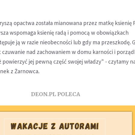
ryszą opactwa została mianowana przez matkę ksienię 
ysza wspomaga ksienię radą i pomocą w obowiązkach
stępuje ją w razie nieobecności lub gdy ma przeszkodę.
t czuwanie nad zachowaniem w domu karności i porządku
 powierzyć jej pewną część swojej władzy" - czytamy na
nek z Żarnowca.
DEON.PL POLECA