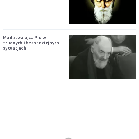
Modlitwa ojca Pio w
trudnych i beznadziejnych
sytuacjach