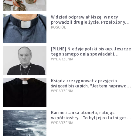
W dzień odprawiał Mszę, w nocy
prowadził drugie życie. Przełożony
kazał mu opuścić zakon
KOŚCIÓŁ
[PILNE] Nie żyje polski biskup. Jeszcze
tego samego dnia spowiadał i
sprawował Mszę świętą
WYDARZENIA
Ksiądz zrezygnował z przyjęcia
święceń biskupich. "Jestem naprawdę
niegodny"
WYDARZENIA
Karmelitanka utonęła, ratując
współsiostry. "To był jej ostatni gest
miłości"
WYDARZENIA