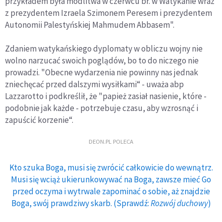
przykładem była modlitwa w czerwcu br. w Watykanie wraz
z prezydentem Izraela Szimonem Peresem i prezydentem
Autonomii Palestyńskiej Mahmudem Abbasem".
Zdaniem watykańskiego dyplomaty w obliczu wojny nie
wolno narzucać swoich poglądów, bo to do niczego nie
prowadzi. "Obecne wydarzenia nie powinny nas jednak
zniechęcać przed dalszymi wysiłkami“ - uważa abp
Lazzarotto i podkreślił, że "papież zasiał nasienie, które -
podobnie jak każde - potrzebuje czasu, aby wzrosnąć i
zapuścić korzenie“.
DEON.PL POLECA
Kto szuka Boga, musi się zwrócić całkowicie do wewnątrz.
Musi się wciąż ukierunkowywać na Boga, zawsze mieć Go
przed oczyma i wytrwale zapominać o sobie, aż znajdzie
Boga, swój prawdziwy skarb. (Sprawdź:
Rozwój duchowy
)