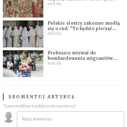
Wyjątkowy arras w Castel
KOŚCIÓŁ
Gandolfo
Polskie siostry zakonne modlą
się o cud. "To będzie pieczęć
Pana Boga dla naszej wiary"
KOŚCIÓŁ
Proboszcz wezwał do
bombardowania migrantów.
"Masowy ogień przeciwko
KOŚCIÓŁ
najeźdźcom!"
SKOMENTUJ ARTYKUŁ
"Sama modlitwa o pokój tu nie wystarczy"