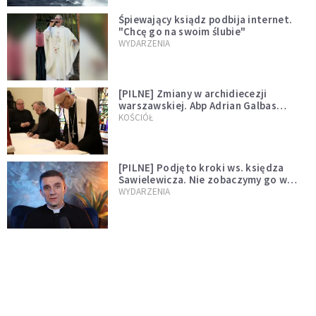
Śpiewający ksiądz podbija internet.
"Chcę go na swoim ślubie"
WYDARZENIA
[PILNE] Zmiany w archidiecezji
warszawskiej. Abp Adrian Galbas
wręczył dekrety nowym proboszczom
KOŚCIÓŁ
[PILNE] Podjęto kroki ws. księdza
Sawielewicza. Nie zobaczymy go w
mediach
WYDARZENIA