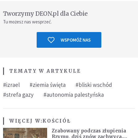
Tworzymy DEON.pl dla Ciebie
Tu możesz nas wesprzeć.
WSPOMÓŻ NAS
TEMATY W ARTYKULE
#izrael
#ziemia święta
#bliski wschód
#strefa gazy
#autonomia palestyńska
WIĘCEJ W:
KOŚCIÓŁ
Zrabowany podczas złupienia
Rzymu, dziś znów zachwyca.