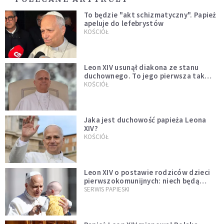
To będzie "akt schizmatyczny". Papież
apeluje do lefebrystów
KOŚCIÓŁ
Leon XIV usunął diakona ze stanu
duchownego. To jego pierwsza tak
bezprecedensowa decyzja
KOŚCIÓŁ
Jaka jest duchowość papieża Leona
XIV?
KOŚCIÓŁ
Leon XIV o postawie rodziców dzieci
pierwszokomunijnych: niech będą
przykładem
SERWIS PAPIESKI