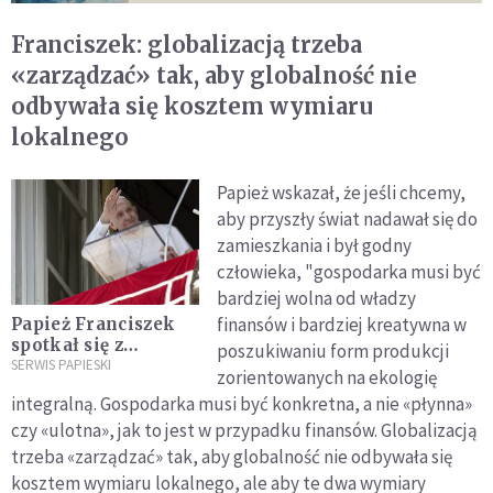
Franciszek: globalizacją trzeba
«zarządzać» tak, aby globalność nie
odbywała się kosztem wymiaru
lokalnego
Papież wskazał, że jeśli chcemy,
aby przyszły świat nadawał się do
zamieszkania i był godny
człowieka, "gospodarka musi być
bardziej wolna od władzy
finansów i bardziej kreatywna w
Papież Franciszek
spotkał się z
poszukiwaniu form produkcji
premierem
SERWIS PAPIESKI
zorientowanych na ekologię
Słowacji. Tematem
integralną. Gospodarka musi być konkretna, a nie «płynna»
rozmów wojna na
czy «ulotna», jak to jest w przypadku finansów. Globalizacją
Ukrainie
trzeba «zarządzać» tak, aby globalność nie odbywała się
kosztem wymiaru lokalnego, ale aby te dwa wymiary