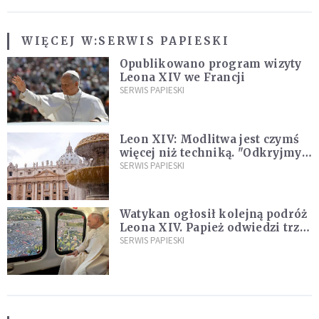
WIĘCEJ W:
SERWIS PAPIESKI
Opublikowano program wizyty
Leona XIV we Francji
SERWIS PAPIESKI
Leon XIV: Modlitwa jest czymś
więcej niż techniką. "Odkryjmy
ją na nowo"
SERWIS PAPIESKI
Watykan ogłosił kolejną podróż
Leona XIV. Papież odwiedzi trzy
kraje Ameryki Południowej
SERWIS PAPIESKI