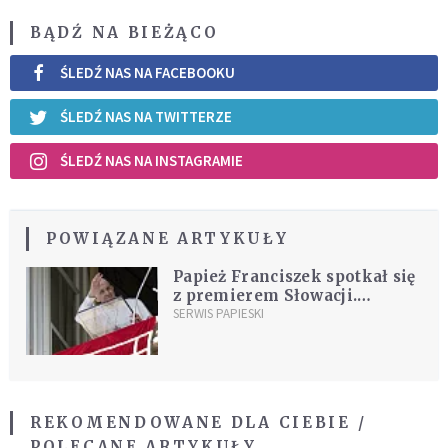
BĄDŹ NA BIEŻĄCO
ŚLEDŹ NAS NA FACEBOOKU
ŚLEDŹ NAS NA TWITTERZE
ŚLEDŹ NAS NA INSTAGRAMIE
POWIĄZANE ARTYKUŁY
Papież Franciszek spotkał się
z premierem Słowacji.
Tematem rozmów wojna na
SERWIS PAPIESKI
Ukrainie
REKOMENDOWANE DLA CIEBIE /
POLECANE ARTYKUŁY