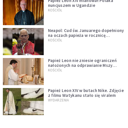
Papież Leon XIV mianował Polaka
nuncjuszem w Ugandzie
KOŚCIÓŁ
Neapol: Cud św. Januarego dopełniony
na oczach papieża w rocznicę
pontyfikatu!
KOŚCIÓŁ
Papież Leon nie zniesie ograniczeń
nałożonych na odprawianie Mszy
trydenckiej. „Traditionis custodes”
KOŚCIÓŁ
zostaje w mocy
Papież Leon XIV w butach Nike. Zdjęcie
z filmu Watykanu stało się viralem
WYDARZENIA