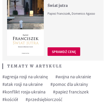
Świat jutra
Papież Franciszek, Domenico Agasso
SPRAWDŹ CENĘ
TEMATY W ARTYKULE
#agresja rosji na ukrainę
#wojna na ukrainie
#atak rosji na ukraine
#pomoc dla ukrainy
#konflikt rosja-ukraina
#papież franciszek
#kościół
#przedsiębiorczość