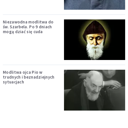
Niezawodna modlitwa do
św. Szarbela. Po 9 dniach
mogą dziać się cuda
Modlitwa ojca Pio w
trudnych i beznadziejnych
sytuacjach