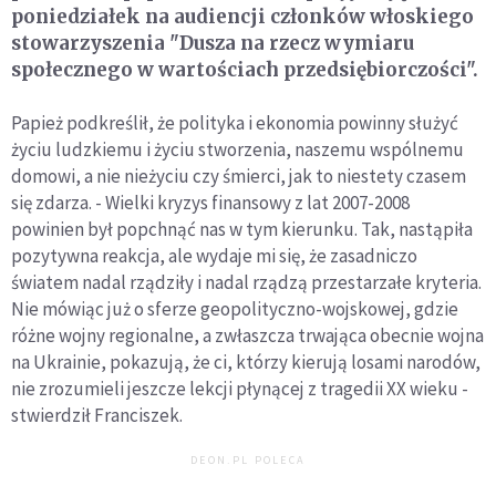
poniedziałek na audiencji członków włoskiego
stowarzyszenia "Dusza na rzecz wymiaru
społecznego w wartościach przedsiębiorczości".
Papież podkreślił, że polityka i ekonomia powinny służyć
życiu ludzkiemu i życiu stworzenia, naszemu wspólnemu
domowi, a nie nieżyciu czy śmierci, jak to niestety czasem
się zdarza. - Wielki kryzys finansowy z lat 2007-2008
powinien był popchnąć nas w tym kierunku. Tak, nastąpiła
pozytywna reakcja, ale wydaje mi się, że zasadniczo
światem nadal rządziły i nadal rządzą przestarzałe kryteria.
Nie mówiąc już o sferze geopolityczno-wojskowej, gdzie
różne wojny regionalne, a zwłaszcza trwająca obecnie wojna
na Ukrainie, pokazują, że ci, którzy kierują losami narodów,
nie zrozumieli jeszcze lekcji płynącej z tragedii XX wieku -
stwierdził Franciszek.
DEON.PL POLECA