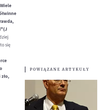
.
Wiele
półwinne
prawda,
i"(J
dziej
to się
e
erce
ło
POWIĄZANE ARTYKUŁY
 zło,