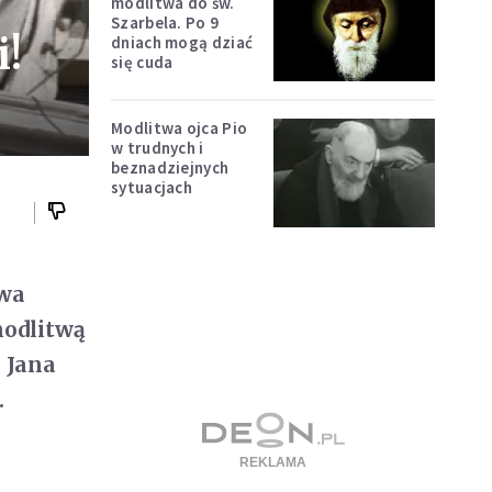
modlitwa do św.
Szarbela. Po 9
i!
dniach mogą dziać
się cuda
Modlitwa ojca Pio
w trudnych i
beznadziejnych
sytuacjach
twa
modlitwą
. Jana
.