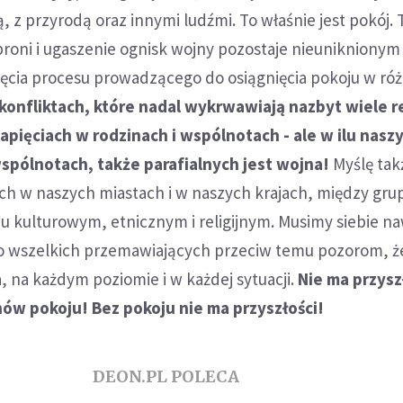
, z przyrodą oraz innymi ludźmi. To właśnie jest pokój.
broni i ugaszenie ognisk wojny pozostaje nieuniknionym
cia procesu prowadzącego do osiągnięcia pokoju w róż
 konfliktach, które nadal wykrwawiają nazbyt wiele 
napięciach w rodzinach i wspólnotach - ale w ilu nasz
wspólnotach, także parafialnych jest wojna!
Myślę tak
h w naszych miastach i w naszych krajach, między gru
 kulturowym, etnicznym i religijnym. Musimy siebie n
 wszelkich przemawiających przeciw temu pozorom, ż
, na każdym poziomie i w każdej sytuacji.
Nie ma przysz
ów pokoju! Bez pokoju nie ma przyszłości!
DEON.PL POLECA