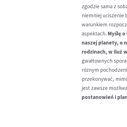
zgodzie sama z sobą
niemniej uciszenie 
warunkiem rozpoczę
aspektach.
Myślę o
naszej planety, o 
rodzinach, w iluż 
gwałtownych sporac
różnym pochodzeniu
przekonywać, mimo
jest zawsze możliwa
postanowień i plan