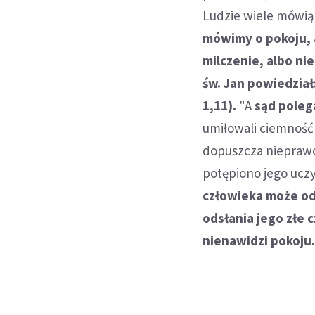
Ludzie wiele mówią 
mówimy o pokoju, 
milczenie, albo ni
św. Jan powiedział:
1,11).
"A
sąd polega
umiłowali ciemność a
dopuszcza nieprawośc
potępiono jego uczy
człowieka może odr
odsłania jego złe c
nienawidzi pokoju