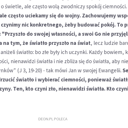
o świetle, ale często wolą zwodniczy spokój ciemności
ale często uciekamy się do wojny. Zachowujemy ws
e czynimy nic konkretnego, żeby budować pokój. To 
 "Przyszło do swojej własności, a swoi Go nie przyjęl
 na tym, że światło przyszło na świat
, lecz ludzie bar
niżeli światło: bo złe były ich uczynki. Każdy bowiem, k
i, nienawidzi światła i nie zbliża się do światła, aby ni
nków" (J 3, 19-20) - tak mówi Jan w swojej Ewangelii.
S
zucić światło i wybierać ciemności, ponieważ świat
zyny. Ten, kto czyni zło, nienawidzi światła. Kto czyni
.
DEON.PL POLECA