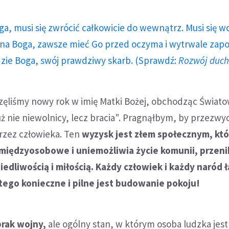
ga, musi się zwrócić całkowicie do wewnątrz. Musi się w
a Boga, zawsze mieć Go przed oczyma i wytrwale zap
dzie Boga, swój prawdziwy skarb. (Sprawdź:
Rozwój duc
częliśmy nowy rok w imię Matki Bożej, obchodząc Świat
ż nie niewolnicy, lecz bracia". Pragnąłbym, by przezwy
rzez człowieka. Ten
wyzysk jest złem społecznym, kt
 międzyosobowe i uniemożliwia życie komunii, przeni
edliwością i miłością. Każdy człowiek i każdy naród ł
tego konieczne i pilne jest budowanie pokoju!
brak wojny,
ale ogólny stan, w którym osoba ludzka jest