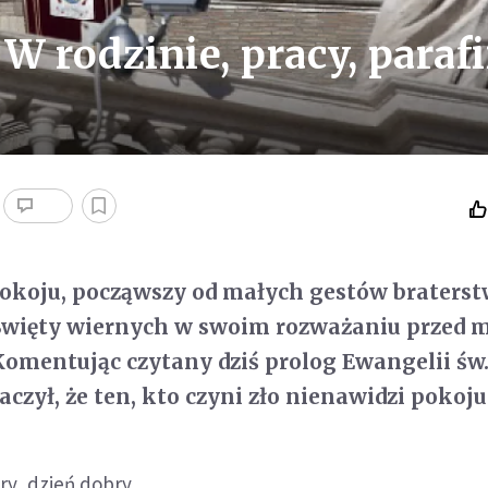
W rodzinie, pracy, parafi
okoju, począwszy od małych gestów braters
 Święty wiernych w swoim rozważaniu przed 
 Komentując czytany dziś prolog Ewangelii św
czył, że ten, kto czyni zło nienawidzi pokoju
try, dzień dobry