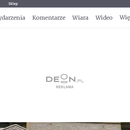
g
Sklep
Wię
darzenia
Komentarze
Wiara
Wideo