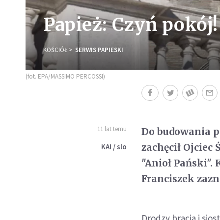
Papież: Czyń pokój! 
KOŚCIÓŁ
SERWIS PAPIESKI
(fot. EPA/MASSIMO PERCOSSI)
11 lat temu
Do budowania p
zachęcił Ojciec
KAI / slo
"Anioł Pański".
Franciszek zazna
Drodzy bracia i sios