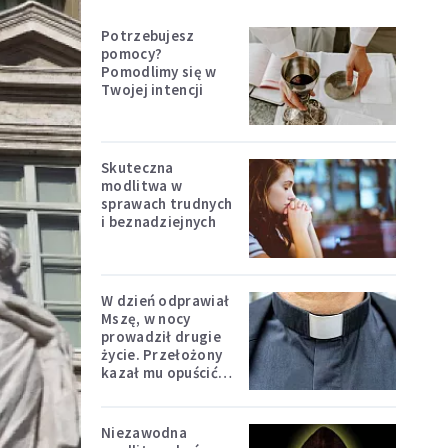
Potrzebujesz
pomocy?
Pomodlimy się w
Twojej intencji
Skuteczna
modlitwa w
sprawach trudnych
i beznadziejnych
W dzień odprawiał
Mszę, w nocy
prowadził drugie
życie. Przełożony
kazał mu opuścić
zakon
Niezawodna