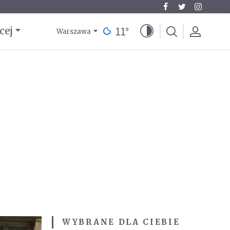
11
°
cej
Warszawa
WYBRANE DLA CIEBIE