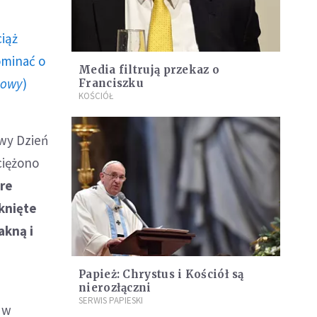
ciąż
ominać o
Media filtrują przekaz o
howy
)
Franciszku
KOŚCIÓŁ
owy Dzień
ciężono
óre
knięte
akną i
Papież: Chrystus i Kościół są
nierozłączni
SERWIS PAPIESKI
 w