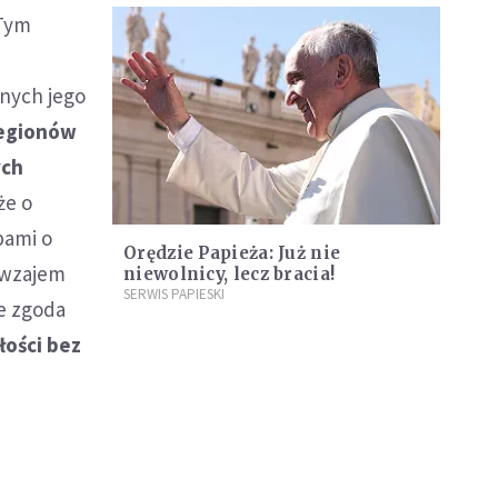
 Tym
nych jego
regionów
ych
że o
pami o
Orędzie Papieża: Już nie
awzajem
niewolnicy, lecz bracia!
SERWIS PAPIESKI
e zgoda
łości bez