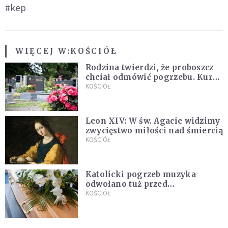
#kep
WIĘCEJ W:
KOŚCIÓŁ
Rodzina twierdzi, że proboszcz
chciał odmówić pogrzebu. Kuria
zapowiada wyjaśnienia
KOŚCIÓŁ
Leon XIV: W św. Agacie widzimy
zwycięstwo miłości nad śmiercią
KOŚCIÓŁ
Katolicki pogrzeb muzyka
odwołano tuż przed
uroczystością. Powodem była
KOŚCIÓŁ
przynależność do masonerii