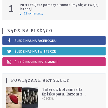
1
Potrzebujesz pomocy? Pomodlimy się w Twojej
intencji
62 komentarzy
BĄDŹ NA BIEŻĄCO
ŚLEDŹ NAS NA FACEBOOKU
ŚLEDŹ NAS NA TWITTERZE
ŚLEDŹ NAS NA INSTAGRAMIE
POWIĄZANE ARTYKUŁY
Talerz z kolcami dla
Episkopatu. Razem z
prezentem biskupi dostali list
KOŚCIÓŁ
z wyjaśnieniem