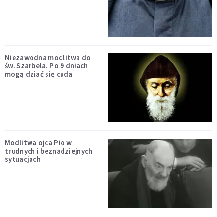
Niezawodna modlitwa do
św. Szarbela. Po 9 dniach
mogą dziać się cuda
Modlitwa ojca Pio w
trudnych i beznadziejnych
sytuacjach