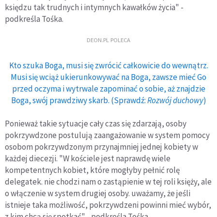
księdzu tak trudnych i intymnych kawałków życia" -
podkreśla Tośka.
DEON.PL POLECA
Kto szuka Boga, musi się zwrócić całkowicie do wewnątrz.
Musi się wciąż ukierunkowywać na Boga, zawsze mieć Go
przed oczyma i wytrwale zapominać o sobie, aż znajdzie
Boga, swój prawdziwy skarb. (Sprawdź:
Rozwój duchowy
)
Ponieważ takie sytuacje cały czas się zdarzają, osoby
pokrzywdzone postulują zaangażowanie w system pomocy
osobom pokrzywdzonym przynajmniej jednej kobiety w
każdej diecezji. "W kościele jest naprawdę wiele
kompetentnych kobiet, które mogłyby pełnić rolę
delegatek. nie chodzi nam o zastąpienie w tej roli księży, ale
o włączenie w system drugiej osoby. uważamy, że jeśli
istnieje taka możliwość, pokrzywdzeni powinni mieć wybór,
z kim chcą się spotkać" - podkreśla Tośka.