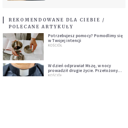
REKOMENDOWANE DLA CIEBIE /
POLECANE ARTYKUŁY
Potrzebujesz pomocy? Pomodlimy się
w Twojej intencji
KOŚCIÓŁ
W dzień odprawiał Mszę, w nocy
prowadził drugie życie. Przełożony
kazał mu opuścić zakon
KOŚCIÓŁ
[PILNE] Nie żyje polski biskup. Jeszcze
tego samego dnia spowiadał i
sprawował Mszę świętą
WYDARZENIA
Ksiądz zrezygnował z przyjęcia