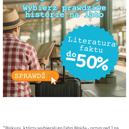
"Biskupi, którzy wybierali go [abp Wojdę - przyp.red.] na