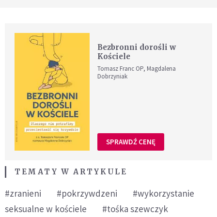
Bezbronni dorośli w
Kościele
Tomasz Franc OP, Magdalena
Dobrzyniak
SPRAWDŹ CENĘ
TEMATY W ARTYKULE
#zranieni
#pokrzywdzeni
#wykorzystanie
seksualne w kościele
#tośka szewczyk