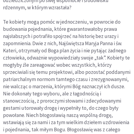
odziedziczonym po swej wspólnocie i środowisku
rdzennym, w którym wzrastała?
Te kobiety mogą pomóc w jednoczeniu, w powrocie do
budowania pojednania, które gwarantowałoby prawa
najsłabszych i potrafiło spojrzeć na historię bez urazy i
zapomnienia. Dwie z nich, Najświętsza Maryja Panna i św.
Kateri, otrzymały od Boga plan życia i nie pytając żadnego
człowieka, odważnie wypowiedziały swoje „tak”. Kobiety te
mogłyby źle zareagować wobec wszystkich, którzy
sprzeciwiali się temu projektowi, albo pozostać poddanymi
patriarchalnym normom tamtego czasu i zrezygnowanymi,
nie walcząc o marzenia, którymi Bóg naznaczył ich dusze.
Nie dokonały tego wyboru, ale z łagodnością i
stanowczością, z proroczymi słowami i zdecydowanymi
gestami utorowały drogę i wypełniły to, do czego były
powołane. Niech błogosławią naszą wspólną drogę,
wstawiają się za nami i za tym wielkim dziełem uzdrowienia
i pojednania, tak miłym Bogu. Błogosławię was z całego