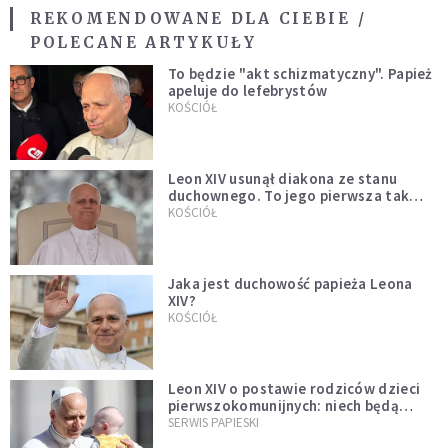
REKOMENDOWANE DLA CIEBIE /
POLECANE ARTYKUŁY
To będzie "akt schizmatyczny". Papież
apeluje do lefebrystów
KOŚCIÓŁ
Leon XIV usunął diakona ze stanu
duchownego. To jego pierwsza tak
bezprecedensowa decyzja
KOŚCIÓŁ
Jaka jest duchowość papieża Leona
XIV?
KOŚCIÓŁ
Leon XIV o postawie rodziców dzieci
pierwszokomunijnych: niech będą
przykładem
SERWIS PAPIESKI