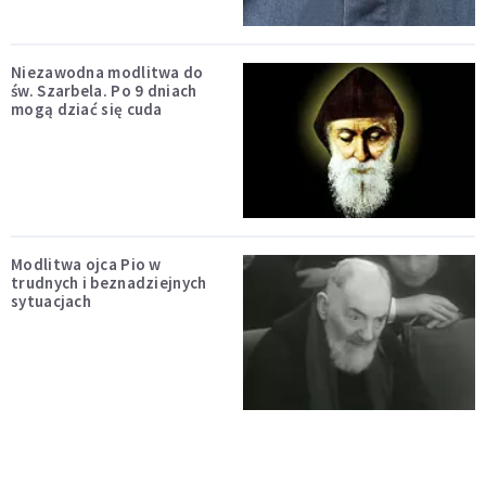
Niezawodna modlitwa do
św. Szarbela. Po 9 dniach
mogą dziać się cuda
Modlitwa ojca Pio w
trudnych i beznadziejnych
sytuacjach