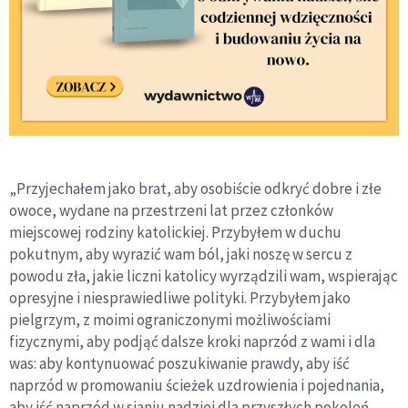
„Przyjechałem jako brat, aby osobiście odkryć dobre i złe
owoce, wydane na przestrzeni lat przez członków
miejscowej rodziny katolickiej. Przybyłem w duchu
pokutnym, aby wyrazić wam ból, jaki noszę w sercu z
powodu zła, jakie liczni katolicy wyrządzili wam, wspierając
opresyjne i niesprawiedliwe polityki. Przybyłem jako
pielgrzym, z moimi ograniczonymi możliwościami
fizycznymi, aby podjąć dalsze kroki naprzód z wami i dla
was: aby kontynuować poszukiwanie prawdy, aby iść
naprzód w promowaniu ścieżek uzdrowienia i pojednania,
aby iść naprzód w sianiu nadziei dla przyszłych pokoleń