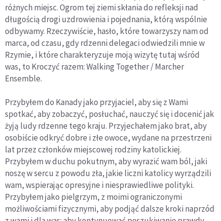
różnych miejsc. Ogrom tej ziemi skłania do refleksji nad
długością drogi uzdrowienia i pojednania, którą wspólnie
odbywamy. Rzeczywiście, hasło, które towarzyszy nam od
marca, od czasu, gdy rdzenni delegaci odwiedzili mnie w
Rzymie, i które charakteryzuje moją wizytę tutaj wśród
was, to Kroczyć razem: Walking Together / Marcher
Ensemble.
Przybyłem do Kanady jako przyjaciel, aby się z Wami
spotkać, aby zobaczyć, posłuchać, nauczyć się i docenić jak
żyją ludy rdzenne tego kraju. Przyjechałem jako brat, aby
osobiście odkryć dobre i złe owoce, wydane na przestrzeni
lat przez członków miejscowej rodziny katolickiej.
Przybyłem w duchu pokutnym, aby wyrazić wam ból, jaki
noszę w sercu z powodu zła, jakie liczni katolicy wyrządzili
wam, wspierając opresyjne i niesprawiedliwe polityki.
Przybyłem jako pielgrzym, z moimi ograniczonymi
możliwościami fizycznymi, aby podjąć dalsze kroki naprzód
z wami i dla was: aby kontynuować poszukiwanie prawdy,