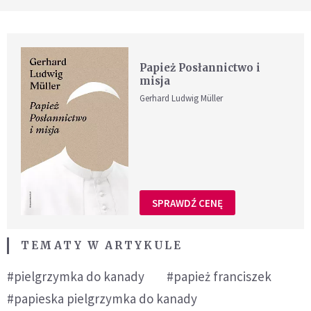
Papież Posłannictwo i
misja
Gerhard Ludwig Müller
SPRAWDŹ CENĘ
TEMATY W ARTYKULE
#pielgrzymka do kanady
#papież franciszek
#papieska pielgrzymka do kanady