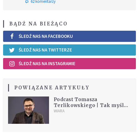
62 komentarzy
BĄDŹ NA BIEŻĄCO
ŚLEDŹ NAS NA FACEBOOKU
ŚLEDŹ NAS NA TWITTERZE
ŚLEDŹ NAS NA INSTAGRAMIE
POWIĄZANE ARTYKUŁY
Podcast Tomasza
Terlikowskiego | Tak myślę |
Odcinek 45
WIARA