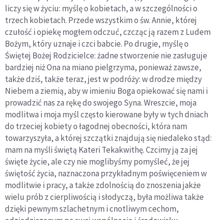
liczy się w życiu: myślę o kobietach, a w szczególności o
trzech kobietach. Przede wszystkim o św. Annie, której
czułość i opiekę mogłem odczuć, czcząc ją razem z Ludem
Bożym, który uznaje i czci babcie. Po drugie, myślę o
Świętej Bożej Rodzicielce: żadne stworzenie nie zasługuje
bardziej niż Ona na miano pielgrzyma, ponieważ zawsze,
także dziś, także teraz, jest w podróży: w drodze między
Niebem a ziemią, aby w imieniu Boga opiekować się nami i
prowadzić nas za rękę do swojego Syna. Wreszcie, moja
modlitwa i moja myśl często kierowane były w tych dniach
do trzeciej kobiety o łagodnej obecności, która nam
towarzyszyła, a której szczątki znajdują się niedaleko stąd:
mam na myśli świętą Kateri Tekakwithę. Czcimy ją za jej
święte życie, ale czy nie moglibyśmy pomyśleć, że jej
świętość życia, naznaczona przykładnym poświęceniem w
modlitwie i pracy, a także zdolnością do znoszenia jakże
wielu prób z cierpliwością i słodyczą, była możliwa także
dzięki pewnym szlachetnym i cnotliwym cechom,