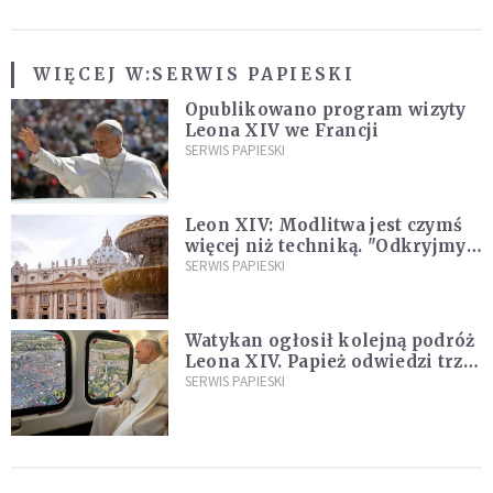
WIĘCEJ W:
SERWIS PAPIESKI
Opublikowano program wizyty
Leona XIV we Francji
SERWIS PAPIESKI
Leon XIV: Modlitwa jest czymś
więcej niż techniką. "Odkryjmy
ją na nowo"
SERWIS PAPIESKI
Watykan ogłosił kolejną podróż
Leona XIV. Papież odwiedzi trzy
kraje Ameryki Południowej
SERWIS PAPIESKI