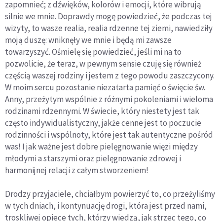
zapomnieć; z dźwięków, kolorów i emocji, które wibrują
silnie we mnie. Doprawdy mogę powiedzieć, że podczas tej
wizyty, to wasze realia, realia rdzenne tej ziemi, nawiedziły
moją duszę: wniknęły we mnie i będą mi zawsze
towarzyszyć. Ośmielę się powiedzieć, jeśli mi na to
pozwolicie, że teraz, w pewnym sensie czuję się również
częścią waszej rodziny i jestem z tego powodu zaszczycony.
W moim sercu pozostanie niezatarta pamięć o święcie św.
Anny, przeżytym wspólnie z różnymi pokoleniami i wieloma
rodzinami rdzennymi. W świecie, który niestety jest tak
często indywidualistyczny, jakże cenne jest to poczucie
rodzinności i wspólnoty, które jest tak autentyczne pośród
was! I jak ważne jest dobre pielęgnowanie więzi między
młodymi a starszymi oraz pielęgnowanie zdrowej i
harmonijnej relacji z całym stworzeniem!
Drodzy przyjaciele, chciałbym powierzyć to, co przeżyliśmy
w tych dniach, i kontynuację drogi, która jest przed nami,
troskliwej opiece tych, którzy wiedzą, jak strzec tego, co