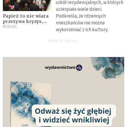
szkół rezydencjalnych, w których
ucierpiało wiele dzieci.
Podkreśla, że rdzennych
Papież: to nie wiara
przeżywa kryzys,
mieszkańców nie można
lecz formy sposoby,
KOŚCIÓŁ
wykorzeniać z ich kultury.
przy pomocy
których ją głosimy
DEON.PL POLECA