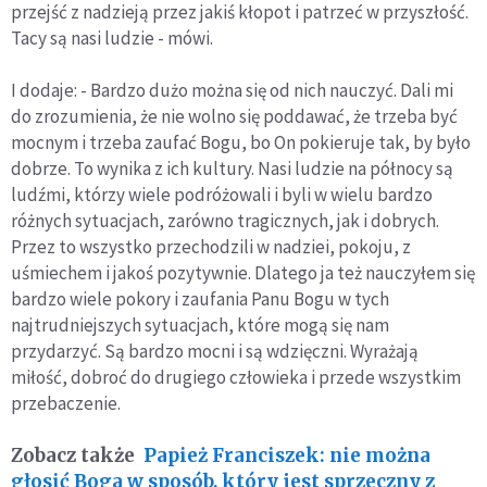
przejść z nadzieją przez jakiś kłopot i patrzeć w przyszłość.
Tacy są nasi ludzie - mówi.
I dodaje: - Bardzo dużo można się od nich nauczyć. Dali mi
do zrozumienia, że nie wolno się poddawać, że trzeba być
mocnym i trzeba zaufać Bogu, bo On pokieruje tak, by było
dobrze. To wynika z ich kultury. Nasi ludzie na północy są
ludźmi, którzy wiele podróżowali i byli w wielu bardzo
różnych sytuacjach, zarówno tragicznych, jak i dobrych.
Przez to wszystko przechodzili w nadziei, pokoju, z
uśmiechem i jakoś pozytywnie. Dlatego ja też nauczyłem się
bardzo wiele pokory i zaufania Panu Bogu w tych
najtrudniejszych sytuacjach, które mogą się nam
przydarzyć. Są bardzo mocni i są wdzięczni. Wyrażają
miłość, dobroć do drugiego człowieka i przede wszystkim
przebaczenie.
Zobacz także
Papież Franciszek: nie można
głosić Boga w sposób, który jest sprzeczny z