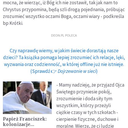
mocna, że wierząc, iż Bóg ich nie zostawił, tak jak nam to
Chrystus przypomina, będą szli drogą pojednania, próbując
zrozumieć wszystko oczami Boga, oczami wiary - podkreśla
bp Krótki.
DEON.PL POLECA
Czy naprawdę wiemy, w jakim świecie dorastają nasze
dzieci? Ta książka pomaga lepiej zrozumieć ich relacje, lęki,
wyzwania oraz codzienność, w której offline już nie istnieje.
(Sprawdź 👉
Dojrzewanie w sieci
)
- Mamy nadzieję, że przyjazd Ojca
Świętego przyniesie pokój,
zrozumienie i doda siły tym
wszystkim, którzy przeżyli
ciężkie czasy w tych szkołach -
cierpienie fizyczne, duchowe i
Papież Franciszek:
kolonizacje
moralne. Wierzę, że ci ludzie