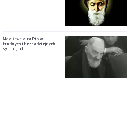
Modlitwa ojca Pio w
trudnych i beznadziejnych
sytuacjach