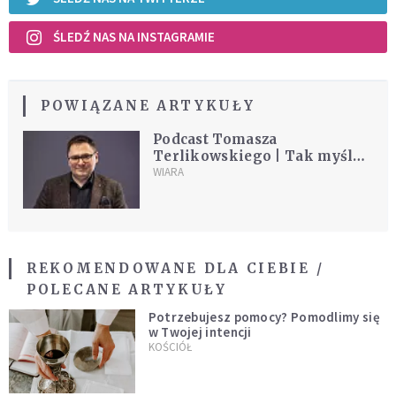
ŚLEDŹ NAS NA INSTAGRAMIE
POWIĄZANE ARTYKUŁY
Podcast Tomasza
Terlikowskiego | Tak myślę |
Odcinek 45
WIARA
REKOMENDOWANE DLA CIEBIE /
POLECANE ARTYKUŁY
Potrzebujesz pomocy? Pomodlimy się
w Twojej intencji
KOŚCIÓŁ