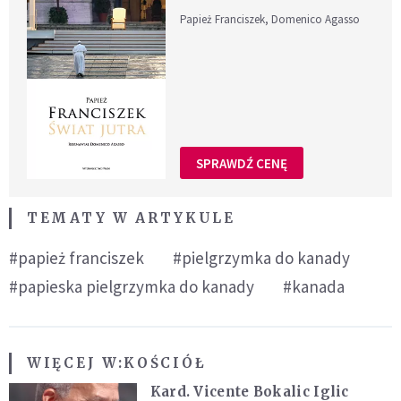
Papież Franciszek, Domenico Agasso
SPRAWDŹ CENĘ
TEMATY W ARTYKULE
#papież franciszek
#pielgrzymka do kanady
#papieska pielgrzymka do kanady
#kanada
WIĘCEJ W:
KOŚCIÓŁ
Kard. Vicente Bokalic Iglic