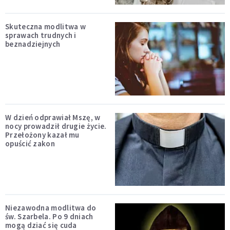
Skuteczna modlitwa w
sprawach trudnych i
beznadziejnych
W dzień odprawiał Mszę, w
nocy prowadził drugie życie.
Przełożony kazał mu
opuścić zakon
Niezawodna modlitwa do
św. Szarbela. Po 9 dniach
mogą dziać się cuda