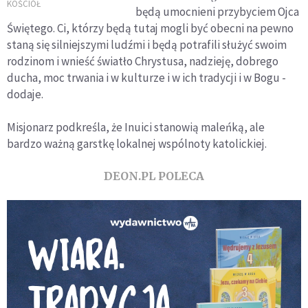
ideologiczne są
KOŚCIÓŁ
będą umocnieni przybyciem Ojca
sprzeczne z realiami
Świętego. Ci, którzy będą tutaj mogli być obecni na pewno
ludzkiej egzystencji
staną się silniejszymi ludźmi i będą potrafili służyć swoim
rodzinom i wnieść światło Chrystusa, nadzieję, dobrego
ducha, moc trwania i w kulturze i w ich tradycji i w Bogu -
dodaje.
Misjonarz podkreśla, że Inuici stanowią maleńką, ale
bardzo ważną garstkę lokalnej wspólnoty katolickiej.
DEON.PL POLECA