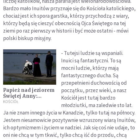
liczbę katolików, nasza parafia jest wielonarodowościowa.
Bardzo mało Inuitów przyznaje się do Kościoła katolickiego,
chociaż jest ich spora garstka, którzy przychodzą z wiary,
którzy będą się cieszyć obecnością Ojca Świętego na tej
ziemi po raz pierwszy w historii i być może ostatni - mówi
polski biskup misyjny.
- Tutejsi ludzie są wspaniali.
Inuici są fantastyczni. To są
mocni ludzie, którzy mają
fantastycznego ducha. Są
przepełnieni duchowością od
początku, przez wieki, a nasz
Papież nad jeziorem
Świętej Anny:
Kościół jest tutaj bardzo
powierzajmy
KOŚCIÓŁ
młodziutki, ma zaledwie sto lat.
Jezusowi rany
Ja nie znam innego życia w Kanadzie, tylko tutaj na północy.
rdzennych
Jestem niesamowicie pozytywnie wzruszony wiarą Inuitów,
mieszkańców
Kanady
ich optymizmem i życiem w nadziei. Jak się coś nie udaje, to
oni nie chcą w tym tkwić, tylko chcą iść do przodu, chcą