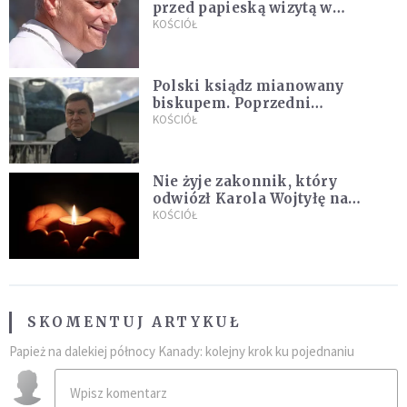
przed papieską wizytą w
Argentynie: Nasz pokorny lud
KOŚCIÓŁ
kocha papieża
Polski ksiądz mianowany
biskupem. Poprzedni
ordynariusz zrezygnował
KOŚCIÓŁ
Nie żyje zakonnik, który
odwiózł Karola Wojtyłę na
konklawe. Jan Paweł II nazywał
KOŚCIÓŁ
go "winowajcą"
SKOMENTUJ ARTYKUŁ
Papież na dalekiej północy Kanady: kolejny krok ku pojednaniu