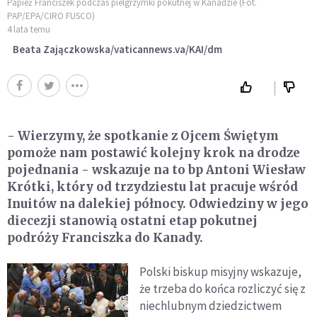
Papież Franciszek podczas pielgrzymki pokutnej w Kanadzie (Fot.
PAP/EPA/CIRO FUSCO)
4 lata temu
Beata Zajączkowska/vaticannews.va/KAI/dm
- Wierzymy, że spotkanie z Ojcem Świętym
pomoże nam postawić kolejny krok na drodze
pojednania - wskazuje na to bp Antoni Wiesław
Krótki, który od trzydziestu lat pracuje wśród
Inuitów na dalekiej północy. Odwiedziny w jego
diecezji stanowią ostatni etap pokutnej
podróży Franciszka do Kanady.
Polski biskup misyjny wskazuje,
że trzeba do końca rozliczyć się z
niechlubnym dziedzictwem