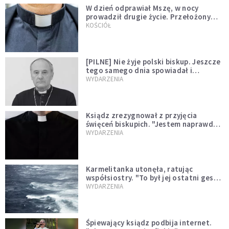
W dzień odprawiał Mszę, w nocy
prowadził drugie życie. Przełożony
kazał mu opuścić zakon
KOŚCIÓŁ
[PILNE] Nie żyje polski biskup. Jeszcze
tego samego dnia spowiadał i
sprawował Mszę świętą
WYDARZENIA
Ksiądz zrezygnował z przyjęcia
święceń biskupich. "Jestem naprawdę
niegodny"
WYDARZENIA
Karmelitanka utonęła, ratując
współsiostry. "To był jej ostatni gest
miłości"
WYDARZENIA
Śpiewający ksiądz podbija internet.