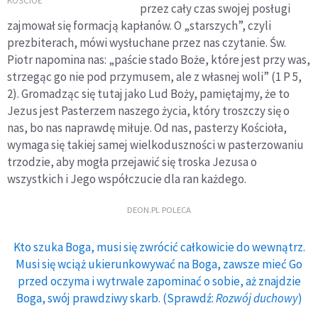
seksualnych muszą
KOŚCIÓŁ
przez cały czas swojej posługi
być okazją do
zajmował się formacją kapłanów. O „starszych”, czyli
nawrócenia
prezbiterach, mówi wysłuchane przez nas czytanie. Św.
Piotr napomina nas: „paście stado Boże, które jest przy was,
strzegąc go nie pod przymusem, ale z własnej woli” (1 P 5,
2). Gromadząc się tutaj jako Lud Boży, pamiętajmy, że to
Jezus jest Pasterzem naszego życia, który troszczy się o
nas, bo nas naprawdę miłuje. Od nas, pasterzy Kościoła,
wymaga się takiej samej wielkoduszności w pasterzowaniu
trzodzie, aby mogła przejawić się troska Jezusa o
wszystkich i Jego współczucie dla ran każdego.
DEON.PL POLECA
Kto szuka Boga, musi się zwrócić całkowicie do wewnątrz.
Musi się wciąż ukierunkowywać na Boga, zawsze mieć Go
przed oczyma i wytrwale zapominać o sobie, aż znajdzie
Boga, swój prawdziwy skarb. (Sprawdź:
Rozwój duchowy
)