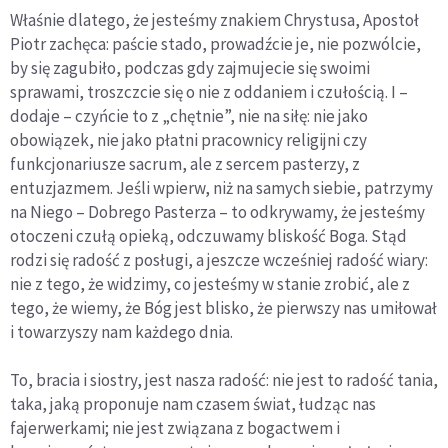
Właśnie dlatego, że jesteśmy znakiem Chrystusa, Apostoł
Piotr zachęca: paście stado, prowadźcie je, nie pozwólcie,
by się zagubiło, podczas gdy zajmujecie się swoimi
sprawami, troszczcie się o nie z oddaniem i czułością. I –
dodaje – czyńcie to z „chętnie”, nie na siłę: nie jako
obowiązek, nie jako płatni pracownicy religijni czy
funkcjonariusze sacrum, ale z sercem pasterzy, z
entuzjazmem. Jeśli wpierw, niż na samych siebie, patrzymy
na Niego – Dobrego Pasterza – to odkrywamy, że jesteśmy
otoczeni czułą opieką, odczuwamy bliskość Boga. Stąd
rodzi się radość z posługi, a jeszcze wcześniej radość wiary:
nie z tego, że widzimy, co jesteśmy w stanie zrobić, ale z
tego, że wiemy, że Bóg jest blisko, że pierwszy nas umiłował
i towarzyszy nam każdego dnia.
To, bracia i siostry, jest nasza radość: nie jest to radość tania,
taka, jaką proponuje nam czasem świat, łudząc nas
fajerwerkami; nie jest związana z bogactwem i