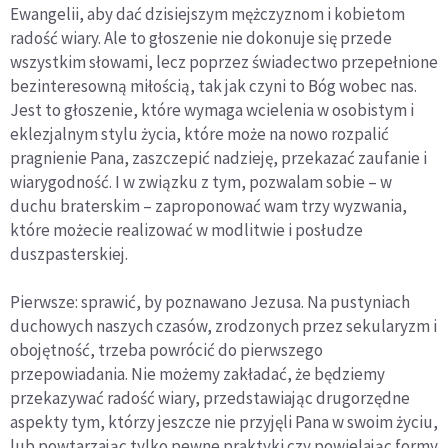
Ewangelii, aby dać dzisiejszym mężczyznom i kobietom
radość wiary. Ale to głoszenie nie dokonuje się przede
wszystkim słowami, lecz poprzez świadectwo przepełnione
bezinteresowną miłością, tak jak czyni to Bóg wobec nas.
Jest to głoszenie, które wymaga wcielenia w osobistym i
eklezjalnym stylu życia, które może na nowo rozpalić
pragnienie Pana, zaszczepić nadzieję, przekazać zaufanie i
wiarygodność. I w związku z tym, pozwalam sobie – w
duchu braterskim – zaproponować wam trzy wyzwania,
które możecie realizować w modlitwie i posłudze
duszpasterskiej.
Pierwsze: sprawić, by poznawano Jezusa. Na pustyniach
duchowych naszych czasów, zrodzonych przez sekularyzm i
obojętność, trzeba powrócić do pierwszego
przepowiadania. Nie możemy zakładać, że będziemy
przekazywać radość wiary, przedstawiając drugorzędne
aspekty tym, którzy jeszcze nie przyjęli Pana w swoim życiu,
lub powtarzając tylko pewne praktyki czy powielając formy