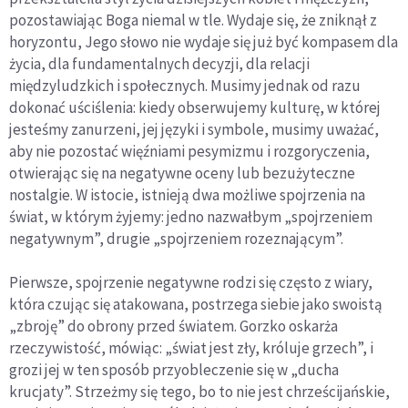
pozostawiając Boga niemal w tle. Wydaje się, że zniknął z
horyzontu, Jego słowo nie wydaje się już być kompasem dla
życia, dla fundamentalnych decyzji, dla relacji
międzyludzkich i społecznych. Musimy jednak od razu
dokonać uściślenia: kiedy obserwujemy kulturę, w której
jesteśmy zanurzeni, jej języki i symbole, musimy uważać,
aby nie pozostać więźniami pesymizmu i rozgoryczenia,
otwierając się na negatywne oceny lub bezużyteczne
nostalgie. W istocie, istnieją dwa możliwe spojrzenia na
świat, w którym żyjemy: jedno nazwałbym „spojrzeniem
negatywnym”, drugie „spojrzeniem rozeznającym”.
Pierwsze, spojrzenie negatywne rodzi się często z wiary,
która czując się atakowana, postrzega siebie jako swoistą
„zbroję” do obrony przed światem. Gorzko oskarża
rzeczywistość, mówiąc: „świat jest zły, króluje grzech”, i
grozi jej w ten sposób przyobleczenie się w „ducha
krucjaty”. Strzeżmy się tego, bo to nie jest chrześcijańskie,