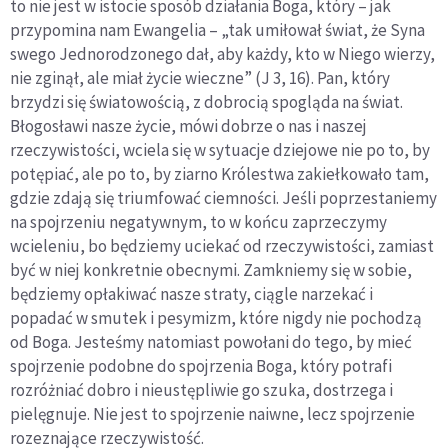
to nie jest w istocie sposób działania Boga, który – jak
przypomina nam Ewangelia – „tak umiłował świat, że Syna
swego Jednorodzonego dał, aby każdy, kto w Niego wierzy,
nie zginął, ale miał życie wieczne” (J 3, 16). Pan, który
brzydzi się światowością, z dobrocią spogląda na świat.
Błogosławi nasze życie, mówi dobrze o nas i naszej
rzeczywistości, wciela się w sytuacje dziejowe nie po to, by
potępiać, ale po to, by ziarno Królestwa zakiełkowało tam,
gdzie zdają się triumfować ciemności. Jeśli poprzestaniemy
na spojrzeniu negatywnym, to w końcu zaprzeczymy
wcieleniu, bo będziemy uciekać od rzeczywistości, zamiast
być w niej konkretnie obecnymi. Zamkniemy się w sobie,
będziemy opłakiwać nasze straty, ciągle narzekać i
popadać w smutek i pesymizm, które nigdy nie pochodzą
od Boga. Jesteśmy natomiast powołani do tego, by mieć
spojrzenie podobne do spojrzenia Boga, który potrafi
rozróżniać dobro i nieustępliwie go szuka, dostrzega i
pielęgnuje. Nie jest to spojrzenie naiwne, lecz spojrzenie
rozeznające rzeczywistość.