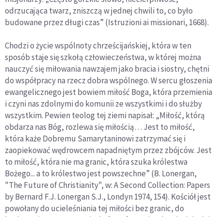
odrzucająca twarz, zniszczą w jednej chwili to, co było
budowane przez długi czas” (Istruzioni ai missionari, 1668).
Chodzi o życie wspólnoty chrześcijańskiej, która w ten
sposób staje się szkołą człowieczeństwa, w której można
nauczyć się miłowania nawzajem jako bracia i siostry, chętni
do współpracy na rzecz dobra wspólnego. W sercu głoszenia
ewangelicznego jest bowiem miłość Boga, która przemienia
i czyni nas zdolnymi do komunii ze wszystkimi i do służby
wszystkim. Pewien teolog tej ziemi napisał: „Miłość, którą
obdarza nas Bóg, rozlewa się miłością… Jest to miłość,
która każe Dobremu Samarytaninowi zatrzymać się i
zaopiekować wędrowcem napadniętym przez zbójców. Jest
to miłość, która nie ma granic, która szuka królestwa
Bożego... a to królestwo jest powszechne” (B. Lonergan,
"The Future of Christianity", w: A Second Collection: Papers
by Bernard F.J. Lonergan S.J., Londyn 1974, 154). Kościół jest
powołany do ucieleśniania tej miłości bez granic, do