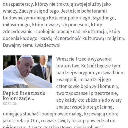
duszpasterscy, którzy nie traktują swojej służby jako
władzy. Zaczyna się od tego. Jesteście bohaterami i
budowniczymi innego Kościoła: pokornego, łagodnego,
miłosiernego, który towarzyszy procesom, który
zdecydowanie i spokojnie pracuje nad inkulturacją, który
docenia każdego i każdą różnorodność kulturową i religijną.
Dawajmy temu świadectwo!
Wreszcie trzecie wyzwanie:
braterstwo. Kościół będzie tym
bardziej wiarygodnym świadkiem
Ewangelii, im bardziej jego
członkowie będą żyli komunią,
tworząc szanse i przestrzenie,
Papież Franciszek:
kolonizacje
aby każdy kto zbliża się do wiary
ideologiczne są
KOŚCIÓŁ
znalazł wspólnotę gościnną,
sprzeczne z realiami
umiejącą słuchać i podejmować dialog, krzewiącą dobrą
ludzkiej egzystencji
jakość relacji. Oto, co wasz święty biskup powiedział do
misjonarzy: „Często gorzkie słowo, niecierpliwość,