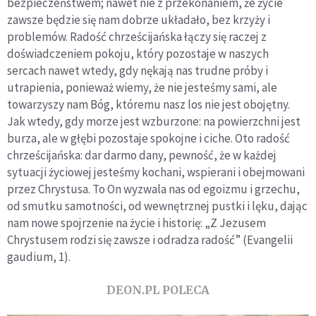
bezpieczeństwem; nawet nie z przekonaniem, że życie
zawsze będzie się nam dobrze układało, bez krzyży i
problemów. Radość chrześcijańska łączy się raczej z
doświadczeniem pokoju, który pozostaje w naszych
sercach nawet wtedy, gdy nękają nas trudne próby i
utrapienia, ponieważ wiemy, że nie jesteśmy sami, ale
towarzyszy nam Bóg, któremu nasz los nie jest obojętny.
Jak wtedy, gdy morze jest wzburzone: na powierzchni jest
burza, ale w głębi pozostaje spokojne i ciche. Oto radość
chrześcijańska: dar darmo dany, pewność, że w każdej
sytuacji życiowej jesteśmy kochani, wspierani i obejmowani
przez Chrystusa. To On wyzwala nas od egoizmu i grzechu,
od smutku samotności, od wewnętrznej pustki i lęku, dając
nam nowe spojrzenie na życie i historię: „Z Jezusem
Chrystusem rodzi się zawsze i odradza radość” (Evangelii
gaudium, 1).
DEON.PL POLECA