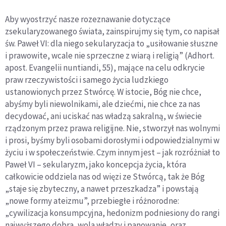
Aby wyostrzyć nasze rozeznawanie dotyczące
zsekularyzowanego świata, zainspirujmy się tym, co napisał
św. Paweł VI: dla niego sekularyzacja to „usiłowanie słuszne
i prawowite, wcale nie sprzeczne z wiarą i religią” (Adhort.
apost. Evangelii nuntiandi, 55), mające na celu odkrycie
praw rzeczywistości i samego życia ludzkiego
ustanowionych przez Stwórcę. W istocie, Bóg nie chce,
abyśmy byli niewolnikami, ale dziećmi, nie chce za nas
decydować, ani uciskać nas władzą sakralną, w świecie
rządzonym przez prawa religijne. Nie, stworzył nas wolnymi
i prosi, byśmy byli osobami dorosłymi i odpowiedzialnymi w
życiu i w społeczeństwie. Czym innym jest – jak rozróżniał to
Paweł VI – sekularyzm, jako koncepcja życia, która
całkowicie oddziela nas od więzi ze Stwórcą, tak że Bóg
„staje się zbyteczny, a nawet przeszkadza” i powstają
„nowe formy ateizmu”, przebiegłe i różnorodne:
„cywilizacja konsumpcyjna, hedonizm podniesiony do rangi
najwyższego dobra, wola władzy i panowanie, oraz