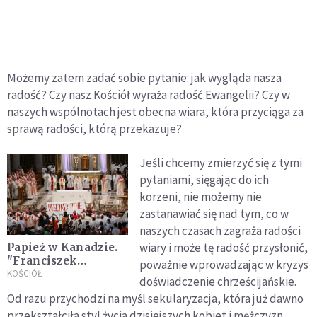
Możemy zatem zadać sobie pytanie: jak wygląda nasza
radość? Czy nasz Kościół wyraża radość Ewangelii? Czy w
naszych wspólnotach jest obecna wiara, która przyciąga za
sprawą radości, którą przekazuje?
Jeśli chcemy zmierzyć się z tymi
pytaniami, sięgając do ich
korzeni, nie możemy nie
zastanawiać się nad tym, co w
naszych czasach zagraża radości
wiary i może tę radość przysłonić,
Papież w Kanadzie.
"Franciszek
poważnie wprowadzając w kryzys
powraca do
KOŚCIÓŁ
doświadczenie chrześcijańskie.
pierwotnego
Od razu przychodzi na myśl sekularyzacja, która już dawno
szacunku Kościoła
przekształciła styl życia dzisiejszych kobiet i mężczyzn,
względem Indian"