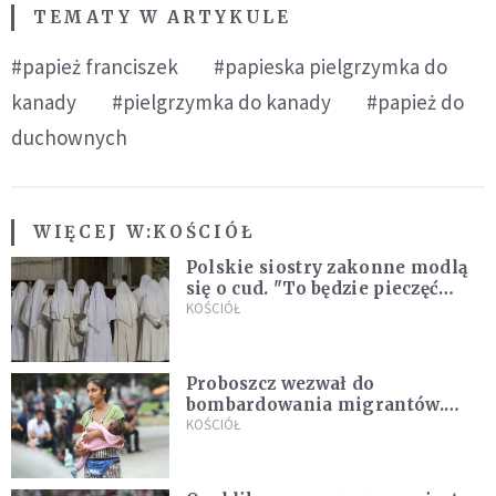
TEMATY W ARTYKULE
#papież franciszek
#papieska pielgrzymka do
kanady
#pielgrzymka do kanady
#papież do
duchownych
WIĘCEJ W:
KOŚCIÓŁ
Polskie siostry zakonne modlą
się o cud. "To będzie pieczęć
Pana Boga dla naszej wiary"
KOŚCIÓŁ
Proboszcz wezwał do
bombardowania migrantów.
"Masowy ogień przeciwko
KOŚCIÓŁ
najeźdźcom!"