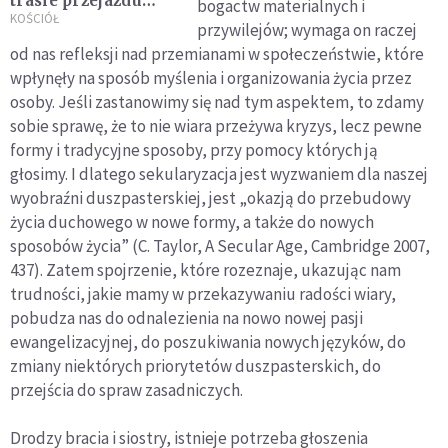
trasie przejazdu
bogactw materialnych i
papieża Franciszka
KOŚCIÓŁ
przywilejów; wymaga on raczej
od nas refleksji nad przemianami w społeczeństwie, które
wpłynęły na sposób myślenia i organizowania życia przez
osoby. Jeśli zastanowimy się nad tym aspektem, to zdamy
sobie sprawę, że to nie wiara przeżywa kryzys, lecz pewne
formy i tradycyjne sposoby, przy pomocy których ją
głosimy. I dlatego sekularyzacja jest wyzwaniem dla naszej
wyobraźni duszpasterskiej, jest „okazją do przebudowy
życia duchowego w nowe formy, a także do nowych
sposobów życia” (C. Taylor, A Secular Age, Cambridge 2007,
437). Zatem spojrzenie, które rozeznaje, ukazując nam
trudności, jakie mamy w przekazywaniu radości wiary,
pobudza nas do odnalezienia na nowo nowej pasji
ewangelizacyjnej, do poszukiwania nowych języków, do
zmiany niektórych priorytetów duszpasterskich, do
przejścia do spraw zasadniczych.
Drodzy bracia i siostry, istnieje potrzeba głoszenia