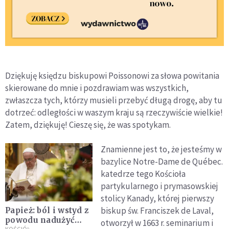
Dziękuję księdzu biskupowi Poissonowi za słowa powitania
skierowane do mnie i pozdrawiam was wszystkich,
zwłaszcza tych, którzy musieli przebyć długą drogę, aby tu
dotrzeć: odległości w waszym kraju są rzeczywiście wielkie!
Zatem, dziękuję! Cieszę się, że was spotykam.
Znamienne jest to, że jesteśmy w
bazylice Notre-Dame de Québec.
katedrze tego Kościoła
partykularnego i prymasowskiej
stolicy Kanady, której pierwszy
biskup św. Franciszek de Laval,
Papież: ból i wstyd z
powodu nadużyć
otworzył w 1663 r. seminarium i