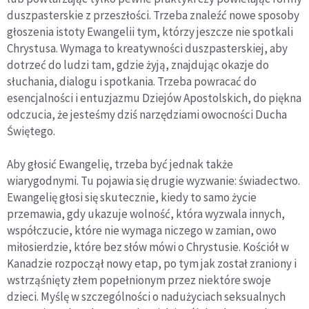
duszpasterskie z przeszłości. Trzeba znaleźć nowe sposoby
głoszenia istoty Ewangelii tym, którzy jeszcze nie spotkali
Chrystusa. Wymaga to kreatywności duszpasterskiej, aby
dotrzeć do ludzi tam, gdzie żyją, znajdując okazje do
słuchania, dialogu i spotkania. Trzeba powracać do
esencjalności i entuzjazmu Dziejów Apostolskich, do piękna
odczucia, że jesteśmy dziś narzędziami owocności Ducha
Świętego.
Aby głosić Ewangelię, trzeba być jednak także
wiarygodnymi. Tu pojawia się drugie wyzwanie: świadectwo.
Ewangelię głosi się skutecznie, kiedy to samo życie
przemawia, gdy ukazuje wolność, która wyzwala innych,
współczucie, które nie wymaga niczego w zamian, owo
miłosierdzie, które bez słów mówi o Chrystusie. Kościół w
Kanadzie rozpoczął nowy etap, po tym jak został zraniony i
wstrząśnięty złem popełnionym przez niektóre swoje
dzieci. Myślę w szczególności o nadużyciach seksualnych