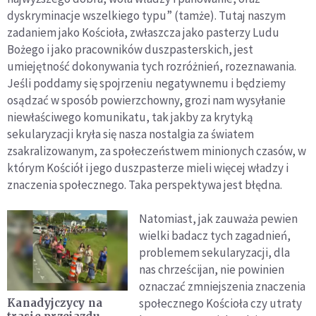
dyskryminacje wszelkiego typu” (tamże). Tutaj naszym
zadaniem jako Kościoła, zwłaszcza jako pasterzy Ludu
Bożego i jako pracowników duszpasterskich, jest
umiejętność dokonywania tych rozróżnień, rozeznawania.
Jeśli poddamy się spojrzeniu negatywnemu i będziemy
osądzać w sposób powierzchowny, grozi nam wysyłanie
niewłaściwego komunikatu, tak jakby za krytyką
sekularyzacji kryła się nasza nostalgia za światem
zsakralizowanym, za społeczeństwem minionych czasów, w
którym Kościół i jego duszpasterze mieli więcej władzy i
znaczenia społecznego. Taka perspektywa jest błędna.
Natomiast, jak zauważa pewien
wielki badacz tych zagadnień,
problemem sekularyzacji, dla
nas chrześcijan, nie powinien
oznaczać zmniejszenia znaczenia
społecznego Kościoła czy utraty
Kanadyjczycy na