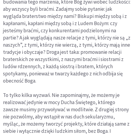
budowania tego marzenia, które Bóg żywi wobec ludzkości:
aby wszyscy byli braćmi. Zadajmy sobie pytanie: jak
wygląda braterstwo między nami? Biskupi między sobą i z
kapłanami, kapłani między sobą i z Ludem Bożym: czy
jesteśmy braćmi, czy konkurentami podzielonymi na
partie? A jak wyglądają nasze relacje z tymi, którzy nie są „z
naszych”, z tymi, którzy nie wierzą, z tymi, którzy mają inne
tradycje i obyczaje? Droga jest taka: promowanie relacji
braterskich ze wszystkimi, z naszymi braćmi i siostrami z
ludów rdzennych, z każdą siostrą i bratem, których
spotykamy, ponieważ w twarzy każdego z nich odbija się
obecność Boga.
To tylko kilka wyzwań. Nie zapominajmy, że możemy je
realizować jedynie w mocy Ducha Świętego, którego
zawsze musimy przywoływać w modlitwie. Z drugiej strony
nie pozwólmy, aby wstąpił w nas duch sekularyzmu,
myśląc, że możemy tworzyć projekty, które działają same z
siebie i wyłącznie dzięki ludzkim siłom, bez Boga. I