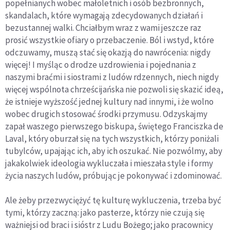
popełnianych wobec małoletnich i osób bezbronnych,
skandalach, które wymagają zdecydowanych działań i
bezustannej walki. Chciałbym wraz z wami jeszcze raz
prosić wszystkie ofiary o przebaczenie. Ból i wstyd, które
odczuwamy, muszą stać się okazją do nawrócenia: nigdy
więcej! I myśląc o drodze uzdrowienia i pojednania z
naszymi braćmi i siostrami z ludów rdzennych, niech nigdy
więcej wspólnota chrześcijańska nie pozwoli się skazić ideą,
że istnieje wyższość jednej kultury nad innymi, i że wolno
wobec drugich stosować środki przymusu. Odzyskajmy
zapał waszego pierwszego biskupa, świętego Franciszka de
Laval, który oburzał się na tych wszystkich, którzy poniżali
tubylców, upajając ich, aby ich oszukać. Nie pozwólmy, aby
jakakolwiek ideologia wykluczała i mieszała style i formy
życia naszych ludów, próbując je pokonywać i zdominować.
Ale żeby przezwyciężyć tę kulturę wykluczenia, trzeba być
tymi, którzy zaczną: jako pasterze, którzy nie czują się
ważniejsi od braci i sióstr z Ludu Bożego; jako pracownicy