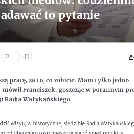
kich mediów: codzienni
zadawać to pytanie
zą pracę, za to, co robicie. Mam tylko jedno
 - mówił Franciszek, goszcząc w porannym p
ji Radia Watykańskiego.
ł dziś wizytę w historycznej siedzibie Radia Watykańskie
ym od ubiegłego roku mieszczą się również redakcje