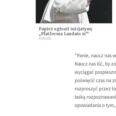
Papież ogłosił inicjatywę
„Platforma Laudato si’”
KOŚCIÓŁ
"Panie, naucz nas w
Naucz nas iść, by z
wyciągać pospieszny
poświęcić czas na z
rozproszyć przez t
łaską rozpoznawani
opowiadania o tym,