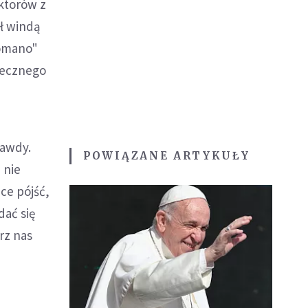
aktorów z
ł windą
Romano"
ołecznego
rawdy.
POWIĄZANE ARTYKUŁY
 nie
ce pójść,
dać się
rz nas