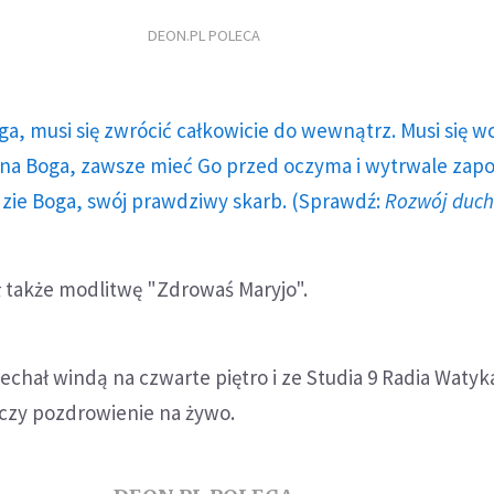
DEON.PL POLECA
ga, musi się zwrócić całkowicie do wewnątrz. Musi się w
a Boga, zawsze mieć Go przed oczyma i wytrwale zap
dzie Boga, swój prawdziwy skarb. (Sprawdź:
Rozwój duc
 także modlitwę "Zdrowaś Maryjo".
echał windą na czwarte piętro i ze Studia 9 Radia Waty
aczy pozdrowienie na żywo.