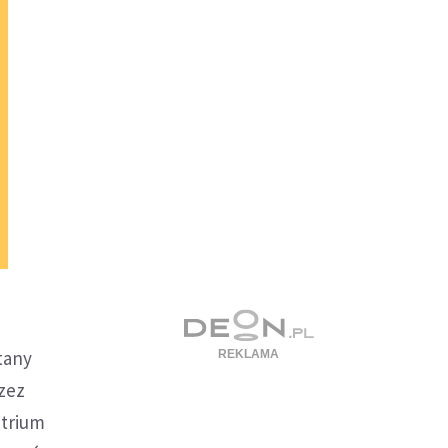
tany
rzez
atrium