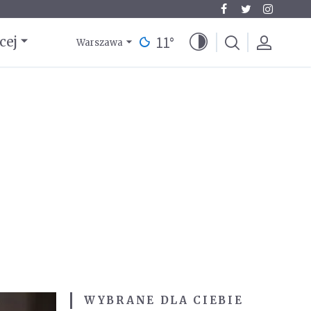
11
°
cej
Warszawa
WYBRANE DLA CIEBIE