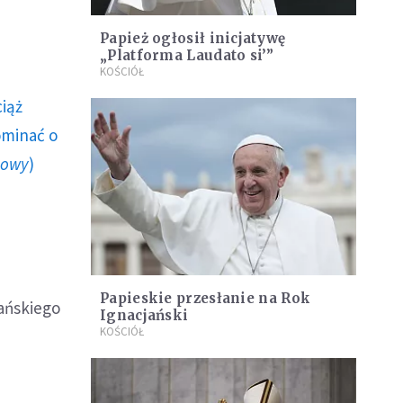
Papież ogłosił inicjatywę
„Platforma Laudato si’”
KOŚCIÓŁ
ciąż
ominać o
howy
)
Papieskie przesłanie na Rok
kańskiego
Ignacjański
KOŚCIÓŁ