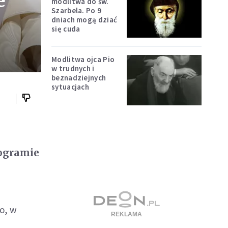
e
modlitwa do św.
Szarbela. Po 9
dniach mogą dziać
się cuda
Modlitwa ojca Pio
w trudnych i
beznadziejnych
sytuacjach
rogramie
go, w