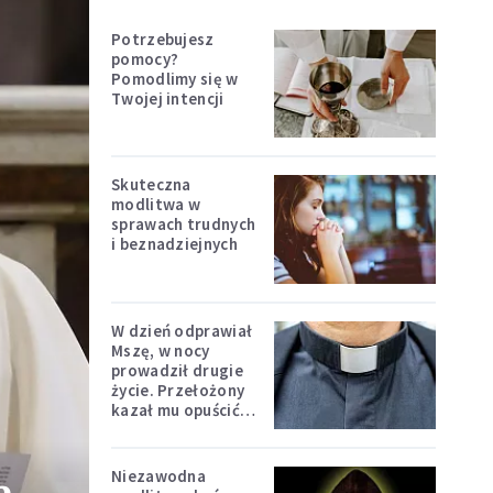
Potrzebujesz
pomocy?
Pomodlimy się w
Twojej intencji
Skuteczna
modlitwa w
sprawach trudnych
i beznadziejnych
W dzień odprawiał
Mszę, w nocy
prowadził drugie
życie. Przełożony
kazał mu opuścić
zakon
Niezawodna