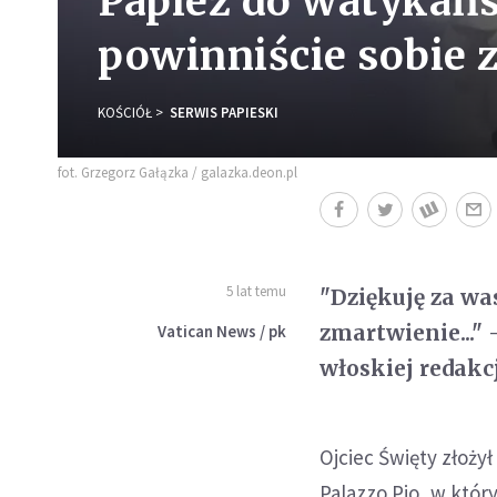
Papież do watykańs
powinniście sobie 
KOŚCIÓŁ
SERWIS PAPIESKI
fot. Grzegorz Gałązka / galazka.deon.pl
5 lat temu
"Dziękuję za was
zmartwienie..."
Vatican News / pk
włoskiej redakc
Ojciec Święty złoży
Palazzo Pio, w któr