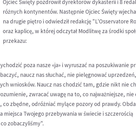
Ojciec Święty pozdrowił dyrektorów dykasterii i 8 red
różnych kontynentów. Następnie Ojciec Święty wjecha
na drugie piętro i odwiedził redakcję "L'Osservatore 
oraz kaplicę, w której odczytał Modlitwę za środki sp
przekazu:
ychodzić poza nasze «ja» i wyruszać na poszukiwanie p
obaczyć, naucz nas słuchać, nie pielęgnować uprzedzeń,
ch wniosków. Naucz nas chodzić tam, gdzie nikt nie ch
rozumienie, zwracać uwagę na to, co najważniejsze, nie 
o, co zbędne, odróżniać mylące pozory od prawdy. Obda
a miejsca Twojego przebywania w świecie i szczerością
 co zobaczyliśmy".