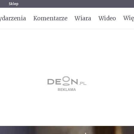
g
Sklep
Wię
darzenia
Komentarze
Wiara
Wideo