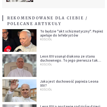
REKOMENDOWANE DLA CIEBIE /
POLECANE ARTYKUŁY
To będzie "akt schizmatyczny". Papież
apeluje do lefebrystów
KOŚCIÓŁ
Leon XIV usunął diakona ze stanu
duchownego. To jego pierwsza tak
bezprecedensowa decyzja
KOŚCIÓŁ
Jaka jest duchowość papieża Leona
XIV?
KOŚCIÓŁ
Leon XIV o postawie rodziców dzieci