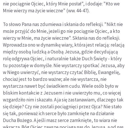
nie pociągnie Ojciec, który Mnie posłał", i dodaje: "Kto we
Mnie wierzy ma życie wieczne" (ww. 44-47).
To słowo Pana nas zdumiewa i skłania do refleksji. "Nikt nie
może przyjść do Mnie, jeżeli go nie pociągnie Ojciec, a kto
wierzy w Mnie, ma życie wieczne". Skłania nas do refleksji.
Wprowadza ono w dynamikę wiary, która jest relacją: relacją
między osobą ludzką a Osobą Jezusa, gdzie decydującą
rolę odgrywa Ojciec, i naturalnie także Duch Święty - który
tu pozostaje w domyśle. Nie wystarczy spotkać Jezusa, aby
w Niego uwierzyć, nie wystarczy czytać Biblię, Ewangelię,
chociaż jest to bardzo ważne; ale nie wystarcza, nie
wystarcza nawet być świadkiem cudu. Wiele osób było w
bliskim kontakcie z Jezusem i nie uwierzyło mu, co więcej
wzgardziło nim i skazało. A ja się zastanawiam, dlaczego tak
się dzieje? Czy nie zostali pociągnięci przez Ojca? Nie stało
się tak, ponieważ ich serce było zamknięte na działanie
Ducha Bożego. A jeśli masz serce zamknięte, to wiara nie
wkracza. Bóg Ojciec zawsze pociąga nas do Jezusa, a od nas