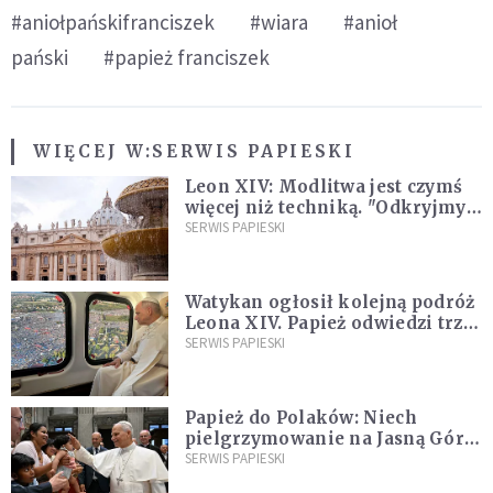
#aniołpańskifranciszek
#wiara
#anioł
pański
#papież franciszek
WIĘCEJ W:
SERWIS PAPIESKI
Leon XIV: Modlitwa jest czymś
więcej niż techniką. "Odkryjmy
ją na nowo"
SERWIS PAPIESKI
Watykan ogłosił kolejną podróż
Leona XIV. Papież odwiedzi trzy
kraje Ameryki Południowej
SERWIS PAPIESKI
Papież do Polaków: Niech
pielgrzymowanie na Jasną Górę
umocni wiarę i nadzieję
SERWIS PAPIESKI