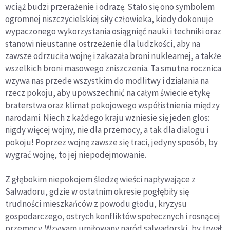
wciąż budzi przerażenie i odrazę. Stało się ono symbolem
ogromnej niszczycielskiej siły człowieka, kiedy dokonuje
wypaczonego wykorzystania osiągnięć nauki i techniki oraz
stanowi nieustanne ostrzeżenie dla ludzkości, aby na
zawsze odrzuciła wojnę i zakazała broni nuklearnej, a także
wszelkich broni masowego zniszczenia. Ta smutna rocznica
wzywa nas przede wszystkim do modlitwy i działania na
rzecz pokoju, aby upowszechnić na całym świecie etykę
braterstwa oraz klimat pokojowego współistnienia między
narodami. Niech z każdego kraju wzniesie się jeden głos:
nigdy więcej wojny, nie dla przemocy, a tak dla dialogu i
pokoju! Poprzez wojnę zawsze się traci, jedyny sposób, by
wygrać wojnę, to jej niepodejmowanie.
Z głębokim niepokojem śledzę wieści napływające z
Salwadoru, gdzie w ostatnim okresie pogłębiły się
trudności mieszkańców z powodu głodu, kryzysu
gospodarczego, ostrych konfliktów społecznych i rosnącej
przemocy. Wzywam umiłowany naród salwadorski, by trwał