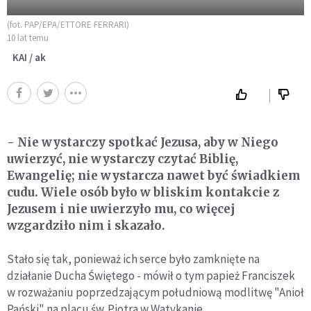
(fot. PAP/EPA/ETTORE FERRARI)
10 lat temu
KAI / ak
- Nie wystarczy spotkać Jezusa, aby w Niego
uwierzyć, nie wystarczy czytać Biblię,
Ewangelię; nie wystarcza nawet być świadkiem
cudu. Wiele osób było w bliskim kontakcie z
Jezusem i nie uwierzyło mu, co więcej
wzgardziło nim i skazało.
Stało się tak, ponieważ ich serce było zamknięte na
działanie Ducha Świętego - mówił o tym papież Franciszek
w rozważaniu poprzedzającym południową modlitwę "Anioł
Pański" na placu św. Piotra w Watykanie.