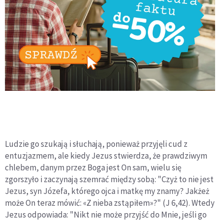
Ludzie go szukają i słuchają, ponieważ przyjęli cud z
entuzjazmem, ale kiedy Jezus stwierdza, że prawdziwym
chlebem, danym przez Boga jest On sam, wielu się
zgorszyło i zaczynają szemrać między sobą: "Czyż to nie jest
Jezus, syn Józefa, którego ojca i matkę my znamy? Jakżeż
może On teraz mówić: «Z nieba zstąpiłem»?" (J 6,42). Wtedy
Jezus odpowiada: "Nikt nie może przyjść do Mnie, jeśli go