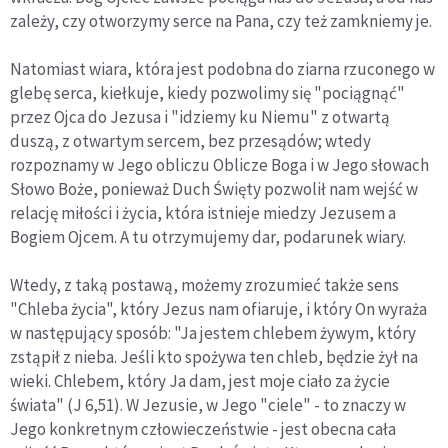
zależy, czy otworzymy serce na Pana, czy też zamkniemy je.
Natomiast wiara, która jest podobna do ziarna rzuconego w
glebę serca, kiełkuje, kiedy pozwolimy się "pociągnąć"
przez Ojca do Jezusa i "idziemy ku Niemu" z otwartą
duszą, z otwartym sercem, bez przesądów; wtedy
rozpoznamy w Jego obliczu Oblicze Boga i w Jego słowach
Słowo Boże, ponieważ Duch Święty pozwolił nam wejść w
relację miłości i życia, która istnieje miedzy Jezusem a
Bogiem Ojcem. A tu otrzymujemy dar, podarunek wiary.
Wtedy, z taką postawą, możemy zrozumieć także sens
"Chleba życia", który Jezus nam ofiaruje, i który On wyraża
w następujący sposób: "Ja jestem chlebem żywym, który
zstąpił z nieba. Jeśli kto spożywa ten chleb, będzie żył na
wieki. Chlebem, który Ja dam, jest moje ciało za życie
świata" (J 6,51). W Jezusie, w Jego "ciele" - to znaczy w
Jego konkretnym człowieczeństwie - jest obecna cała