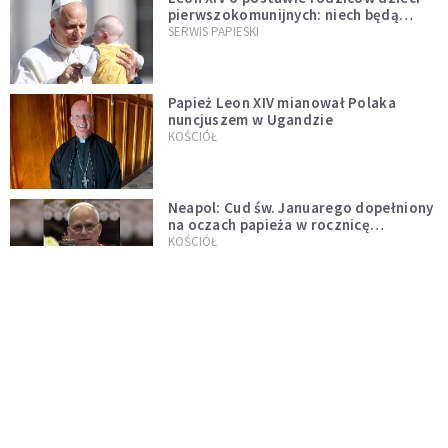
pierwszokomunijnych: niech będą
przykładem
SERWIS PAPIESKI
Papież Leon XIV mianował Polaka
nuncjuszem w Ugandzie
KOŚCIÓŁ
Neapol: Cud św. Januarego dopełniony
na oczach papieża w rocznicę
pontyfikatu!
KOŚCIÓŁ
Papież Leon nie zniesie ograniczeń
nałożonych na odprawianie Mszy
trydenckiej. „Traditionis custodes”
KOŚCIÓŁ
zostaje w mocy
Papież Leon XIV w butach Nike. Zdjęcie
z filmu Watykanu stało się viralem