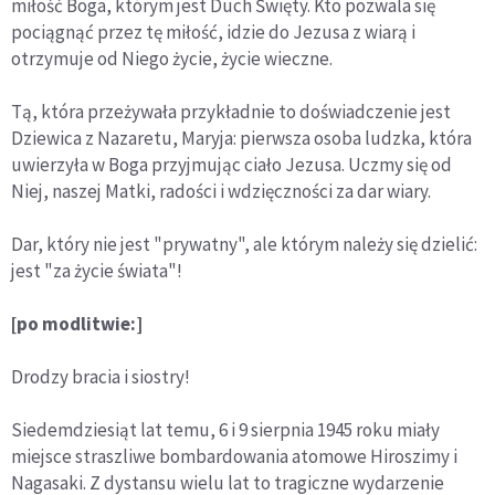
miłość Boga, którym jest Duch Święty. Kto pozwala się
pociągnąć przez tę miłość, idzie do Jezusa z wiarą i
otrzymuje od Niego życie, życie wieczne.
Tą, która przeżywała przykładnie to doświadczenie jest
Dziewica z Nazaretu, Maryja: pierwsza osoba ludzka, która
uwierzyła w Boga przyjmując ciało Jezusa. Uczmy się od
Niej, naszej Matki, radości i wdzięczności za dar wiary.
Dar, który nie jest "prywatny", ale którym należy się dzielić:
jest "za życie świata"!
[po modlitwie:]
Drodzy bracia i siostry!
Siedemdziesiąt lat temu, 6 i 9 sierpnia 1945 roku miały
miejsce straszliwe bombardowania atomowe Hiroszimy i
Nagasaki. Z dystansu wielu lat to tragiczne wydarzenie