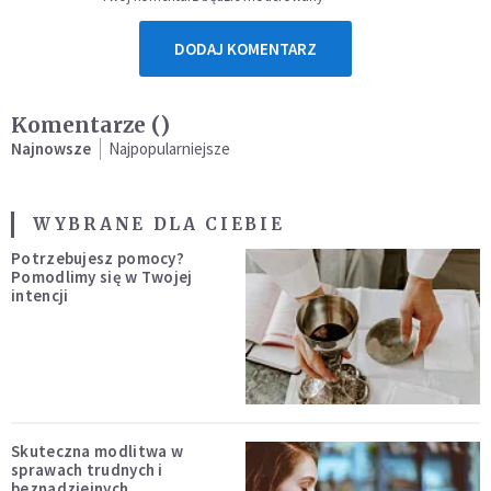
DODAJ KOMENTARZ
Komentarze (
)
Najnowsze
Najpopularniejsze
WYBRANE DLA CIEBIE
Potrzebujesz pomocy?
Pomodlimy się w Twojej
intencji
Skuteczna modlitwa w
sprawach trudnych i
beznadziejnych