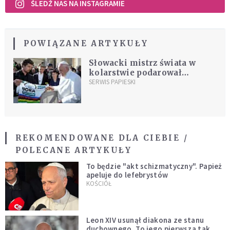
ŚLEDŹ NAS NA INSTAGRAMIE
POWIĄZANE ARTYKUŁY
Słowacki mistrz świata w
kolarstwie podarował
papieżowi prezent
SERWIS PAPIESKI
REKOMENDOWANE DLA CIEBIE /
POLECANE ARTYKUŁY
To będzie "akt schizmatyczny". Papież
apeluje do lefebrystów
KOŚCIÓŁ
Leon XIV usunął diakona ze stanu
duchownego. To jego pierwsza tak