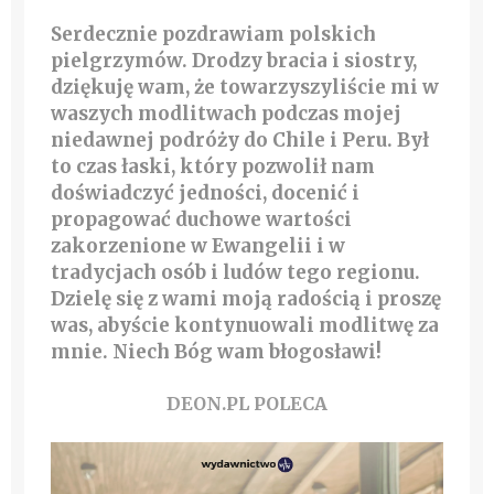
Serdecznie pozdrawiam polskich
pielgrzymów. Drodzy bracia i siostry,
dziękuję wam, że towarzyszyliście mi w
waszych modlitwach podczas mojej
niedawnej podróży do Chile i Peru. Był
to czas łaski, który pozwolił nam
doświadczyć jedności, docenić i
propagować duchowe wartości
zakorzenione w Ewangelii i w
tradycjach osób i ludów tego regionu.
Dzielę się z wami moją radością i proszę
was, abyście kontynuowali modlitwę za
mnie. Niech Bóg wam błogosławi!
DEON.PL POLECA