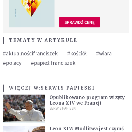
SPRAWDŹ CENĘ
TEMATY W ARTYKULE
#aktualnościfranciszek
#kościół
#wiara
#polacy
#papież franciszek
WIĘCEJ W:
SERWIS PAPIESKI
Opublikowano program wizyty
Leona XIV we Francji
SERWIS PAPIESKI
Leon XIV: Modlitwa jest czymś