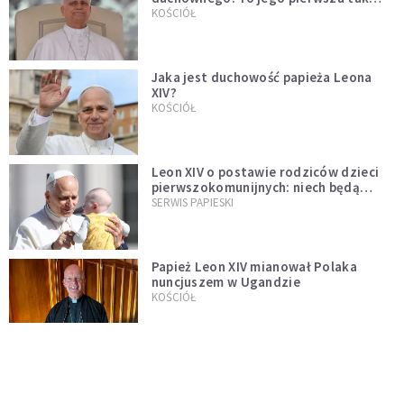
bezprecedensowa decyzja
KOŚCIÓŁ
Jaka jest duchowość papieża Leona
XIV?
KOŚCIÓŁ
Leon XIV o postawie rodziców dzieci
pierwszokomunijnych: niech będą
przykładem
SERWIS PAPIESKI
Papież Leon XIV mianował Polaka
nuncjuszem w Ugandzie
KOŚCIÓŁ
Neapol: Cud św. Januarego dopełniony
na oczach papieża w rocznicę
pontyfikatu!
KOŚCIÓŁ