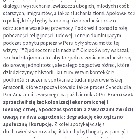
dialogu i wysłuchania, zwłaszcza ubogich, młodych i osób
starszych, imigrantów, a także słuchania ziemi. Apelował też
o pokój, który byłby harmonią różnorodności oraz o
odrzucenie wszelkiej przemocy. Podkreślił ponadto rolę
pobożności religijności ludowej. Tonem dominującym
podczas pobytu papieża w Peru były słowa motta tej
wizyty: ""Zjednoczeni dla nadziei". Ojciec Święty wskazał,
że chodziło jemu o to, aby to zjednoczenie nie odnosiło się
do jałowej jednolitości, ale całego bogactwa różnic, które
dziedziczymy z historii i kultury. W tym kontekście
podkreśli znaczenie spotkania z ludami peruwiańskiej
Amazonii, które zapoczątkowało także proces Synodu dla
Pan-Amazonii, zwołanego na październik 2019 r.
Franciszek
sprzeciwił się też kolonizacji ekonomicznej i
ideologicznej, a podczas spotkania z władzami zwrócił
uwagę na dwa zagrożenia: degradację ekologiczno-
społeczną i korupcję.
Z kolei spotykając się z
duchowieństwem zachęcił kler, by był bogaty w pamięć i