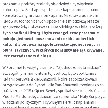
programie podróży znalazły się odwiedziny więzienia
kobiecego w Santiago, spotkania z kapłanami i osobami
konsekrowanymi oraz z biskupami, Msze św. z udziałem
ludów autochtonicznych; spotkanie z młodzieżą oraz ze
społecznością Uniwersytetu Katolickiego w Chile.
Treścią
tych spotkań i liturgii było ewangeliczne przesłanie
pokoju, jedności, poszanowania osób, ludów i ich
kultur dla budowania społeczeństw zjednoczonych i
pluralistycznych, w których konflikty nie są ukrywane,
lecz zarządzane w dialogu.
W Peru motto wizyty brzmiało: "Zjednoczeni dla nadziei".
Szczególnym momentem tej podróży było spotkanie z
ludami peruwiańskiej Amazonii, które zapoczątkowało
przygotowania do Synodu dla Pan-Amazonii, zwołanego na
październik 2019 r. Ojciec Święty spotkał się z mieszkańcami
Puerto Maldonado, z dziećmi ze schroniska "Mały Książę", z
władzami politycznymi i cywilnymi Peru, z kapłanami i