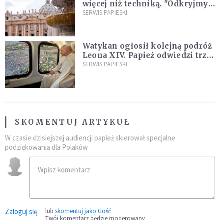
więcej niż techniką. "Odkryjmy
ją na nowo"
SERWIS PAPIESKI
Watykan ogłosił kolejną podróż
Leona XIV. Papież odwiedzi trzy
kraje Ameryki Południowej
SERWIS PAPIESKI
SKOMENTUJ ARTYKUŁ
W czasie dzisiejszej audiencji papież skierował specjalne
podziękowania dla Polaków
Zaloguj się
lub
skomentuj jako Gość
Twój komentarz będzie moderowany