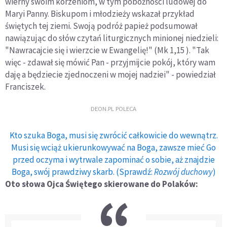
wierny swoim korzeniom, w tym pobożności ludowej do
Maryi Panny. Biskupom i młodzieży wskazał przykład
świętych tej ziemi. Swoją podróż papież podsumował
nawiązując do słów czytań liturgicznych minionej niedzieli:
"Nawracajcie się i wierzcie w Ewangelię!" (Mk 1,15 ). "Tak
więc - zdawał się mówić Pan - przyjmijcie pokój, który wam
daję a będziecie zjednoczeni w mojej nadziei" - powiedział
Franciszek.
DEON.PL POLECA
Kto szuka Boga, musi się zwrócić całkowicie do wewnątrz.
Musi się wciąż ukierunkowywać na Boga, zawsze mieć Go
przed oczyma i wytrwale zapominać o sobie, aż znajdzie
Boga, swój prawdziwy skarb. (Sprawdź:
Rozwój duchowy
)
Oto słowa Ojca Świętego skierowane do Polaków: