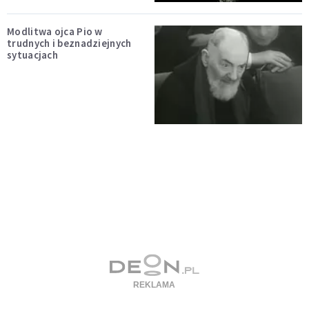
Modlitwa ojca Pio w
trudnych i beznadziejnych
sytuacjach