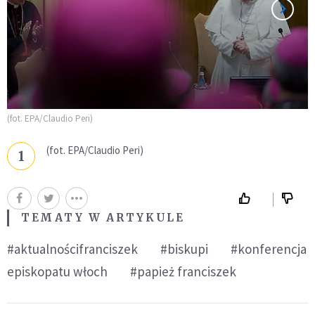
(fot. EPA/Claudio Peri)
(fot. EPA/Claudio Peri)
1
TEMATY W ARTYKULE
#aktualnościfranciszek
#biskupi
#konferencja
episkopatu włoch
#papież franciszek