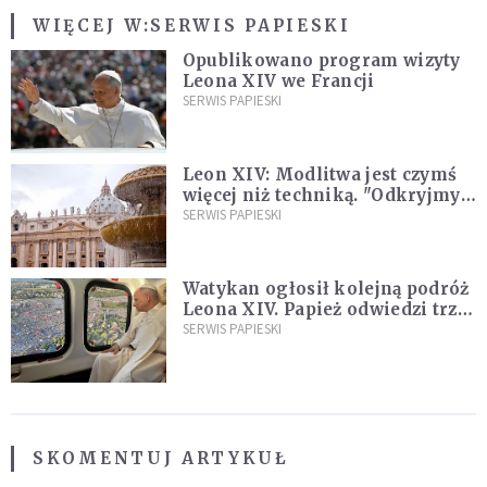
WIĘCEJ W:
SERWIS PAPIESKI
Opublikowano program wizyty
Leona XIV we Francji
SERWIS PAPIESKI
Leon XIV: Modlitwa jest czymś
więcej niż techniką. "Odkryjmy
ją na nowo"
SERWIS PAPIESKI
Watykan ogłosił kolejną podróż
Leona XIV. Papież odwiedzi trzy
kraje Ameryki Południowej
SERWIS PAPIESKI
SKOMENTUJ ARTYKUŁ