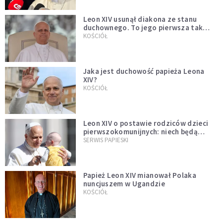
Leon XIV usunął diakona ze stanu
duchownego. To jego pierwsza tak
bezprecedensowa decyzja
KOŚCIÓŁ
Jaka jest duchowość papieża Leona
XIV?
KOŚCIÓŁ
Leon XIV o postawie rodziców dzieci
pierwszokomunijnych: niech będą
przykładem
SERWIS PAPIESKI
Papież Leon XIV mianował Polaka
nuncjuszem w Ugandzie
KOŚCIÓŁ