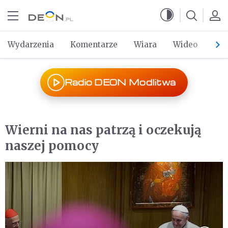
Przejdź do menu głównego
Przejdź do treści
Wydarzenia
Komentarze
Wiara
Wideo
Po 
Radio DEON Modlitwa
Wierni na nas patrzą i oczekują
naszej pomocy