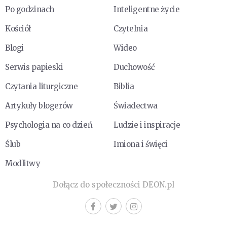
Po godzinach
Inteligentne życie
Kościół
Czytelnia
Blogi
Wideo
Serwis papieski
Duchowość
Czytania liturgiczne
Biblia
Artykuły blogerów
Świadectwa
Psychologia na co dzień
Ludzie i inspiracje
Ślub
Imiona i święci
Modlitwy
Dołącz do społeczności DEON.pl