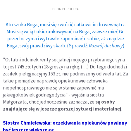
DEON.PL POLECA
Kto szuka Boga, musi się zwrócić całkowicie do wewnątrz.
Musi się wciąż ukierunkowywać na Boga, zawsze mieć Go
przed oczyma i wytrwale zapominać o sobie, aż znajdzie
Boga, swój prawdziwy skarb. (Sprawdź:
Rozwój duchowy
)
"Ostatni odcinek renty socjalnej mojego przybranego syna
to jest 745 złotych i 18 groszy na rękę. (…) Do tego dochodzi
zasiłek pielęgnacyjny 153 zł, nie podnoszony od wielu lat. Za
takie pieniądze naprawdę opiekunowie człowieka
niepełnosprawnego nie są w stanie zapewnić mu
jakiegokolwiek godnego życia" - wyjaśnia siostra
Małgorzata, choć jednocześnie zaznacza, że
są osoby
znajdujące się w jeszcze gorszej sytuacji materialnej
.
Siostra Chmielewska: oczekiwania opiekunów powinny
być jeszcze większe >>