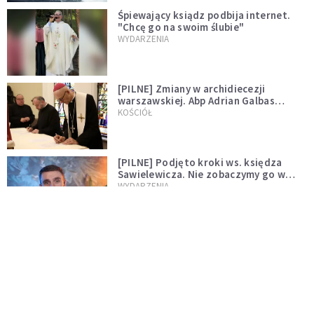
Śpiewający ksiądz podbija internet.
"Chcę go na swoim ślubie"
WYDARZENIA
[PILNE] Zmiany w archidiecezji
warszawskiej. Abp Adrian Galbas
wręczył dekrety nowym proboszczom
KOŚCIÓŁ
[PILNE] Podjęto kroki ws. księdza
Sawielewicza. Nie zobaczymy go w
mediach
WYDARZENIA