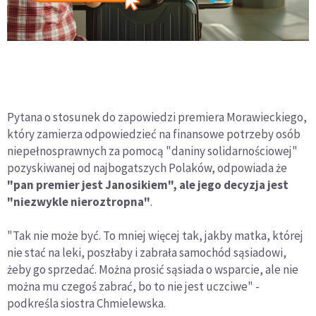
Pytana o stosunek do zapowiedzi premiera Morawieckiego,
który zamierza odpowiedzieć na finansowe potrzeby osób
niepełnosprawnych za pomocą "daniny solidarnościowej"
pozyskiwanej od najbogatszych Polaków, odpowiada że
"pan premier jest Janosikiem", ale jego decyzja jest
"niezwykle nieroztropna"
.
"Tak nie może być. To mniej więcej tak, jakby matka, której
nie stać na leki, poszłaby i zabrała samochód sąsiadowi,
żeby go sprzedać. Można prosić sąsiada o wsparcie, ale nie
można mu czegoś zabrać, bo to nie jest uczciwe" -
podkreśla siostra Chmielewska.