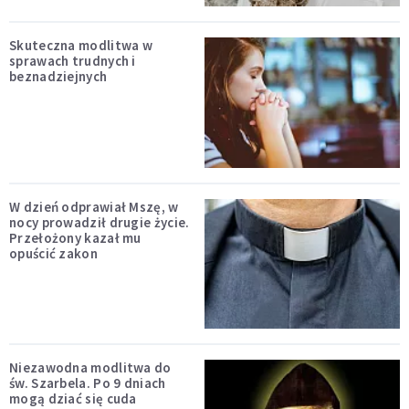
Skuteczna modlitwa w
sprawach trudnych i
beznadziejnych
W dzień odprawiał Mszę, w
nocy prowadził drugie życie.
Przełożony kazał mu
opuścić zakon
Niezawodna modlitwa do
św. Szarbela. Po 9 dniach
mogą dziać się cuda