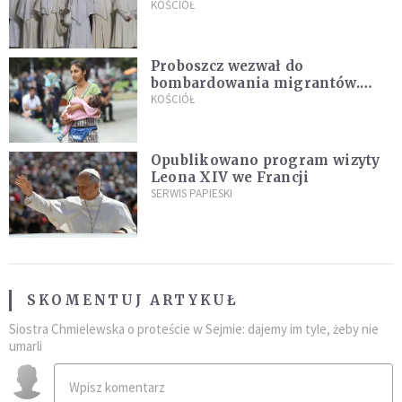
Pana Boga dla naszej wiary"
KOŚCIÓŁ
Proboszcz wezwał do
bombardowania migrantów.
"Masowy ogień przeciwko
KOŚCIÓŁ
najeźdźcom!"
Opublikowano program wizyty
Leona XIV we Francji
SERWIS PAPIESKI
SKOMENTUJ ARTYKUŁ
Siostra Chmielewska o proteście w Sejmie: dajemy im tyle, żeby nie
umarli