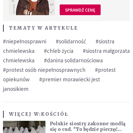
SPRAWDŹ CENĘ
TEMATY W ARTYKULE
#niepełnosprawni
#solidarność
#siostra
chmielewska
#chleb życia
#siostra małgorzata
chmielewska
#danina solidarnościowa
#protest osób niepełnosprawnych
#protest
opiekunów
#premier morawiecki jest
janosikiem
WIĘCEJ W:
KOŚCIÓŁ
Polskie siostry zakonne modlą
się o cud. "To będzie pieczęć