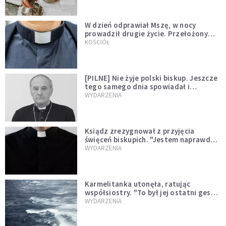
W dzień odprawiał Mszę, w nocy
prowadził drugie życie. Przełożony
kazał mu opuścić zakon
KOŚCIÓŁ
[PILNE] Nie żyje polski biskup. Jeszcze
tego samego dnia spowiadał i
sprawował Mszę świętą
WYDARZENIA
Ksiądz zrezygnował z przyjęcia
święceń biskupich. "Jestem naprawdę
niegodny"
WYDARZENIA
Karmelitanka utonęła, ratując
współsiostry. "To był jej ostatni gest
miłości"
WYDARZENIA