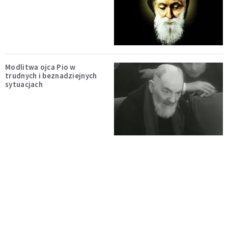
Modlitwa ojca Pio w
trudnych i beznadziejnych
sytuacjach