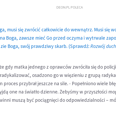
DEON.PL POLECA
ga, musi się zwrócić całkowicie do wewnątrz. Musi się w
a Boga, zawsze mieć Go przed oczyma i wytrwale zap
dzie Boga, swój prawdziwy skarb. (Sprawdź:
Rozwój duc
e gdy matka jednego z oprawców zwróciła się do policj
ię radykalizować, osadzono go w więzieniu z grupą radyk
n proces przybrał jeszcze na sile. - Popełniono wiele bł
jdą one na światło dzienne. Żebyśmy w przyszłości mog
winni muszą być pociągnięci do odpowiedzialności – m