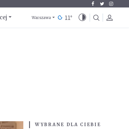
11
°
cej
Warszawa
WYBRANE DLA CIEBIE