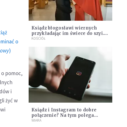
Ksiądz błogosławi wiernych
ciąż
przykładając im świece do szyi.
Niezwykły zwyczaj we
KOŚCIÓŁ
ominać o
wspomnienie św. Błażeja
howy
)
i o pomoc,
alnych
ędów i
li żyć w
ówi
Ksiądz i Instagram to dobre
połączenie? Na tym polega
głoszenie dobrej nowiny
WIARA