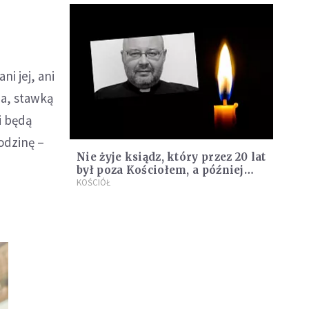
i jej, ani
za, stawką
i będą
odzinę –
Nie żyje ksiądz, który przez 20 lat
był poza Kościołem, a później
wstąpił do seminarium
KOŚCIÓŁ