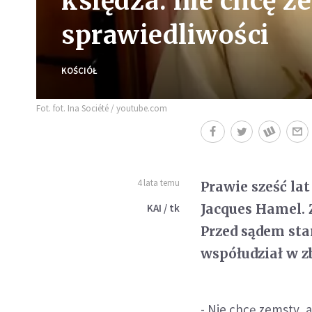
księdza: nie chcę z
sprawiedliwości
KOŚCIÓŁ
Fot. fot. Ina Société / youtube.com
4 lata temu
Prawie sześć lat
Jacques Hamel.
KAI / tk
Przed sądem sta
współudział w z
- Nie chcę zemsty, 