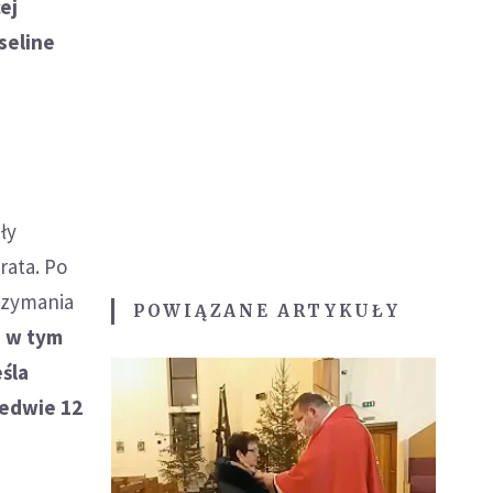
ej
seline
ły
rata. Po
rzymania
POWIĄZANE ARTYKUŁY
o w tym
śla
ledwie 12