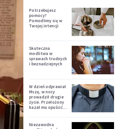
Potrzebujesz
pomocy?
Pomodlimy się w
Twojej intencji
Skuteczna
modlitwa w
sprawach trudnych
i beznadziejnych
W dzień odprawiał
Mszę, w nocy
prowadził drugie
życie. Przełożony
kazał mu opuścić
zakon
Niezawodna