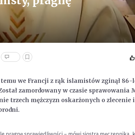
emsty, pragnę
 temu we Francji z rąk islamistów zginął 86-l
 Został zamordowany w czasie sprawowania M
nie trzech mężczyzn oskarżonych o zlecenie i
brodni.
ale pragnę sprawiedliwości – mówi siostra męczennika, 