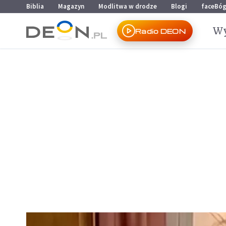
Przejdź do menu głównego
Przejdź do treści
Biblia
Magazyn
Modlitwa w drodze
Blogi
faceBó
Wy
Radio DEON