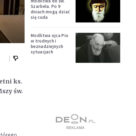
modlitwa do św.
Szarbela. Po 9
dniach mogą dziać
się cuda
Modlitwa ojca Pio
w trudnych i
beznadziejnych
sytuacjach
etni ks.
szy św.
którego