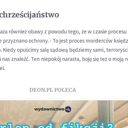
 chrześcijaństwo
ża również obawy z powodu tego, że w czasie procesu an
 przyznano ochrony. - To jest proces morderców księd
o. Kiedy opuścimy salę sądową będziemy sami, terroryśc
nas znaleźć. Ten niepokój narasta, boję się też o moją r
el.
DEON.PL POLECA