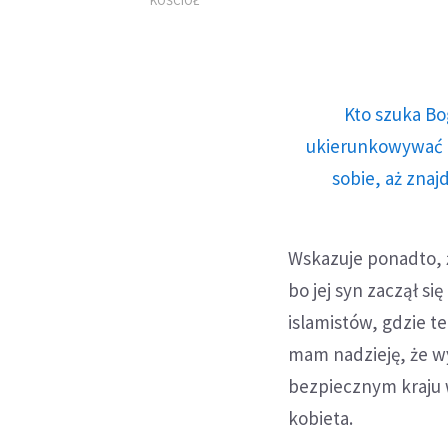
ponownie otwarte dla
KOŚCIÓŁ
pielgrzymów
Kto szuka Bo
ukierunkowywać n
sobie, aż znaj
Wskazuje ponadto, ż
bo jej syn zaczął s
islamistów, gdzie te
mam nadzieję, że wy
bezpiecznym kraju 
kobieta.