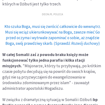
których w Dżibuti jest tylko trzech.
DEON.PL POLECA
Kto szuka Boga, musi się zwrócić całkowicie do wewnątrz.
Musi się wciąż ukierunkowywać na Boga, zawsze mieć Go
przed oczyma i wytrwale zapominać o sobie, aż znajdzie
Boga, swój prawdziwy skarb. (Sprawdź:
Rozwój duchowy
)
W całej Somalii zaś z powodu braku księży może
funkcjonować tylko jedna parafia i kilka stacji
misyjnych.
"Misjonarze, którzy tu przybywają, po krótkim
czasie pobytu decydują się na powrót do swoich krajów,
gdyż nie są przyzwyczajeni do ewangelizowania w
środowisku zdominowanym przez islam" - zauważył
administrator apostolski Mogadiszu.
W związku z dramatyczną sytuacją w Somalii i Dżibuti
bp