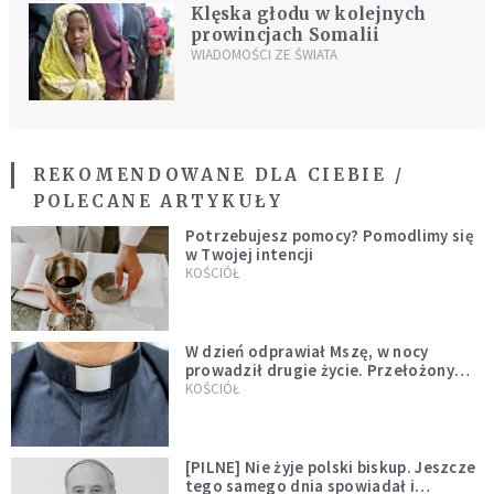
Klęska głodu w kolejnych
prowincjach Somalii
WIADOMOŚCI ZE ŚWIATA
REKOMENDOWANE DLA CIEBIE /
POLECANE ARTYKUŁY
Potrzebujesz pomocy? Pomodlimy się
w Twojej intencji
KOŚCIÓŁ
W dzień odprawiał Mszę, w nocy
prowadził drugie życie. Przełożony
kazał mu opuścić zakon
KOŚCIÓŁ
[PILNE] Nie żyje polski biskup. Jeszcze
tego samego dnia spowiadał i