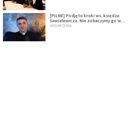
[PILNE] Podjęto kroki ws. księdza
Sawielewicza. Nie zobaczymy go w
mediach
WYDARZENIA