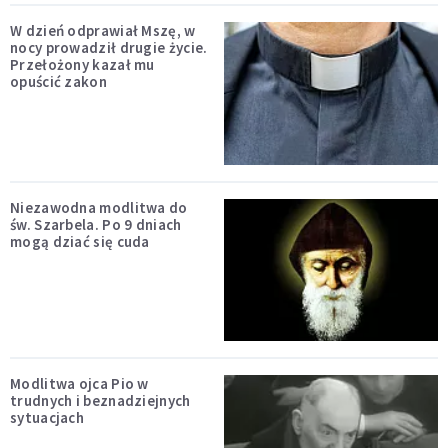
W dzień odprawiał Mszę, w
nocy prowadził drugie życie.
Przełożony kazał mu
opuścić zakon
Niezawodna modlitwa do
św. Szarbela. Po 9 dniach
mogą dziać się cuda
Modlitwa ojca Pio w
trudnych i beznadziejnych
sytuacjach