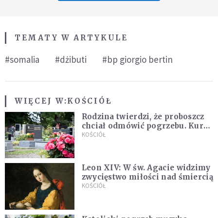
TEMATY W ARTYKULE
#somalia
#dżibuti
#bp giorgio bertin
WIĘCEJ W:
KOŚCIÓŁ
Rodzina twierdzi, że proboszcz
chciał odmówić pogrzebu. Kuria
zapowiada wyjaśnienia
KOŚCIÓŁ
Leon XIV: W św. Agacie widzimy
zwycięstwo miłości nad śmiercią
KOŚCIÓŁ