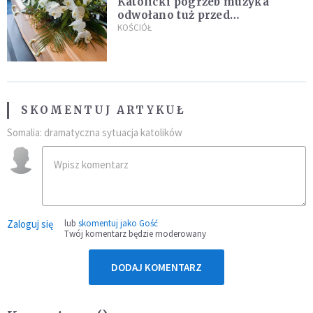
Katolicki pogrzeb muzyka
odwołano tuż przed
uroczystością. Powodem była
KOŚCIÓŁ
przynależność do masonerii
SKOMENTUJ ARTYKUŁ
Somalia: dramatyczna sytuacja katolików
Zaloguj się
lub
skomentuj jako Gość
Twój komentarz będzie moderowany
DODAJ KOMENTARZ