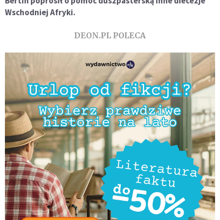
Bertin poprosił o pomoc duszpasterską inne diecezje
Wschodniej Afryki.
DEON.PL POLECA