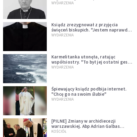
sprawował Mszę świętą
WYDARZENIA
Ksiądz zrezygnował z przyjęcia
święceń biskupich. "Jestem naprawdę
niegodny"
WYDARZENIA
Karmelitanka utonęła, ratując
współsiostry. "To był jej ostatni gest
miłości"
WYDARZENIA
Śpiewający ksiądz podbija internet.
"Chcę go na swoim ślubie"
WYDARZENIA
[PILNE] Zmiany w archidiecezji
warszawskiej. Abp Adrian Galbas
wręczył dekrety nowym proboszczom
KOŚCIÓŁ