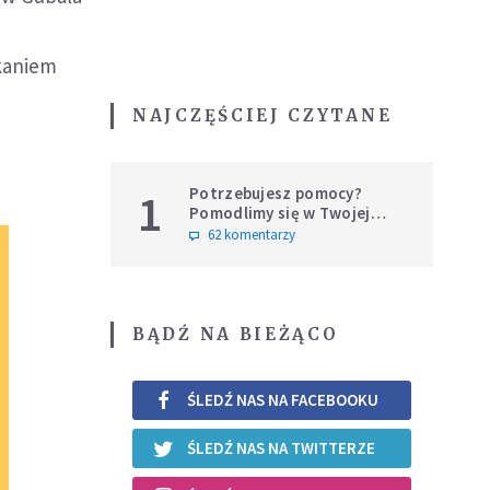
tkaniem
NAJCZĘŚCIEJ CZYTANE
Potrzebujesz pomocy?
1
Pomodlimy się w Twojej
intencji
62 komentarzy
BĄDŹ NA BIEŻĄCO
ŚLEDŹ NAS NA FACEBOOKU
ŚLEDŹ NAS NA TWITTERZE