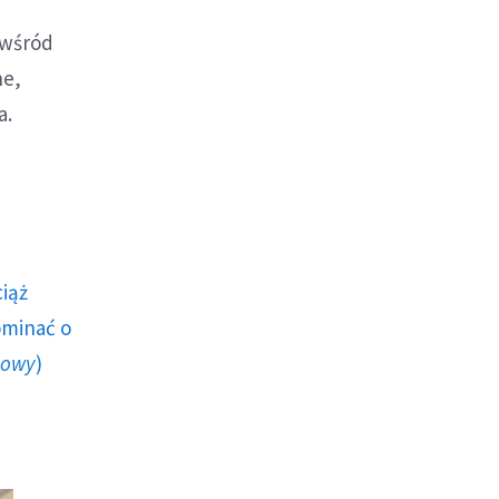
i
 wśród
ne,
a.
ciąż
ominać o
howy
)