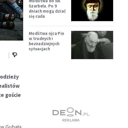
modlitwa do św.
Szarbela. Po 9
dniach mogą dziać
się cuda
Modlitwa ojca Pio
w trudnych i
beznadziejnych
sytuacjach
łodzieży
cealistów
że goście
iew Gubała