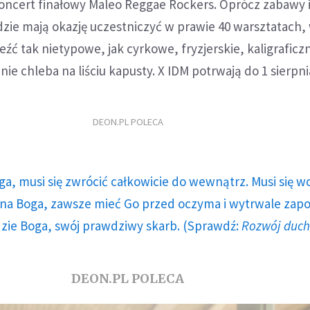
koncert finałowy Maleo Reggae Rockers. Oprócz zabawy 
dzie mają okazję uczestniczyć w prawie 40 warsztatach,
źć tak nietypowe, jak cyrkowe, fryzjerskie, kaligraficz
nie chleba na liściu kapusty. X IDM potrwają do 1 sierpni
DEON.PL POLECA
ga, musi się zwrócić całkowicie do wewnątrz. Musi się w
a Boga, zawsze mieć Go przed oczyma i wytrwale zap
dzie Boga, swój prawdziwy skarb. (Sprawdź:
Rozwój duc
DEON.PL POLECA