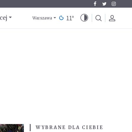
11
°
cej
Warszawa
WYBRANE DLA CIEBIE