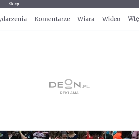
g
Sklep
Wię
darzenia
Komentarze
Wiara
Wideo