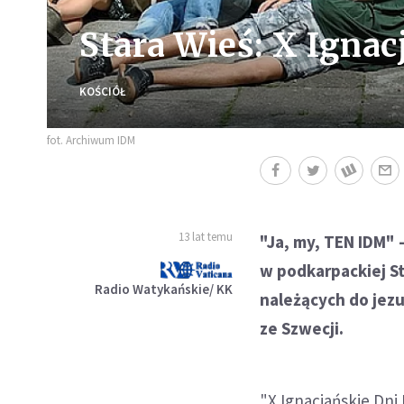
Stara Wieś: X Igna
KOŚCIÓŁ
fot. Archiwum IDM
13 lat temu
"Ja, my, TEN IDM" 
w podkarpackiej Sta
Radio Watykańskie/ KK
należących do jezu
ze Szwecji.
"X Ignacjańskie Dni