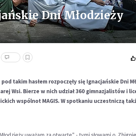
cjańskie Dni Młodzieży
- pod takim hasłem rozpoczęły się Ignacjańskie Dni M
rej Wsi. Bierze w nich udział 360 gimnazjalistów i li
ickich wspólnot MAGIS. W spotkaniu uczestniczą tak
 Młodzieży uważam za otwarte" - tymi słowami o. Zbign