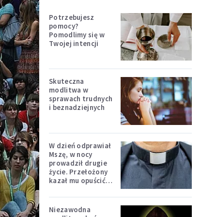
Potrzebujesz
pomocy?
Pomodlimy się w
Twojej intencji
Skuteczna
modlitwa w
sprawach trudnych
i beznadziejnych
W dzień odprawiał
Mszę, w nocy
prowadził drugie
życie. Przełożony
kazał mu opuścić
zakon
Niezawodna