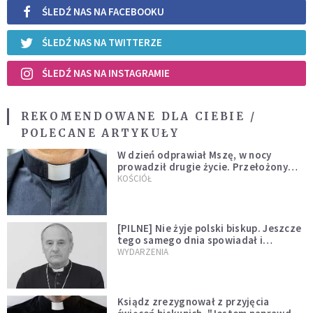
ŚLEDŹ NAS NA FACEBOOKU
ŚLEDŹ NAS NA TWITTERZE
ŚLEDŹ NAS NA INSTAGRAMIE
REKOMENDOWANE DLA CIEBIE /
POLECANE ARTYKUŁY
W dzień odprawiał Mszę, w nocy
prowadził drugie życie. Przełożony
kazał mu opuścić zakon
KOŚCIÓŁ
[PILNE] Nie żyje polski biskup. Jeszcze
tego samego dnia spowiadał i
sprawował Mszę świętą
WYDARZENIA
Ksiądz zrezygnował z przyjęcia