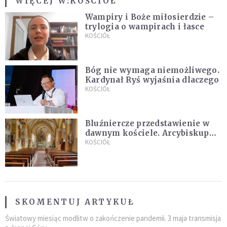
WIĘCEJ W:
KOŚCIÓŁ
Wampiry i Boże miłosierdzie –
trylogia o wampirach i łasce
KOŚCIÓŁ
Bóg nie wymaga niemożliwego.
Kardynał Ryś wyjaśnia dlaczego
KOŚCIÓŁ
Bluźniercze przedstawienie w
dawnym kościele. Arcybiskup
stanowczo reaguje
KOŚCIÓŁ
SKOMENTUJ ARTYKUŁ
Światowy miesiąc modlitw o zakończenie pandemii. 3 maja transmisja