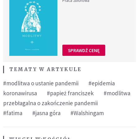
Praca zbiorowa
SPRAWDŹ CENĘ
TEMATY W ARTYKULE
#modlitwa o ustanie pandemii
#epidemia
koronawirusa
#papież franciszek
#modlitwa
przebłagalna o zakończenie pandemii
#fatima
#jasna góra
#Walshingam