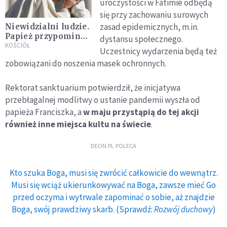
uroczystości w Fatimie odbędą
się przy zachowaniu surowych
zasad epidemicznych, m.in.
Niewidzialni ludzie.
Papież przypomina
dystansu społecznego.
o trosce wobec
KOŚCIÓŁ
Uczestnicy wydarzenia będą też
najbardziej
zobowiązani do noszenia masek ochronnych.
pokrzywdzonych
Rektorat sanktuarium potwierdził, że inicjatywa
przebłagalnej modlitwy o ustanie pandemii wyszła od
papieża Franciszka, a
w maju przystąpią do tej akcji
również inne miejsca kultu na świecie
.
DEON.PL POLECA
Kto szuka Boga, musi się zwrócić całkowicie do wewnątrz.
Musi się wciąż ukierunkowywać na Boga, zawsze mieć Go
przed oczyma i wytrwale zapominać o sobie, aż znajdzie
Boga, swój prawdziwy skarb. (Sprawdź:
Rozwój duchowy
)