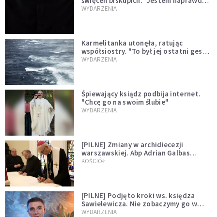
święceń biskupich. "Jestem naprawdę
niegodny"
WYDARZENIA
Karmelitanka utonęła, ratując
współsiostry. "To był jej ostatni gest
miłości"
WYDARZENIA
Śpiewający ksiądz podbija internet.
"Chcę go na swoim ślubie"
WYDARZENIA
[PILNE] Zmiany w archidiecezji
warszawskiej. Abp Adrian Galbas
wręczył dekrety nowym proboszczom
KOŚCIÓŁ
[PILNE] Podjęto kroki ws. księdza
Sawielewicza. Nie zobaczymy go w
mediach
WYDARZENIA