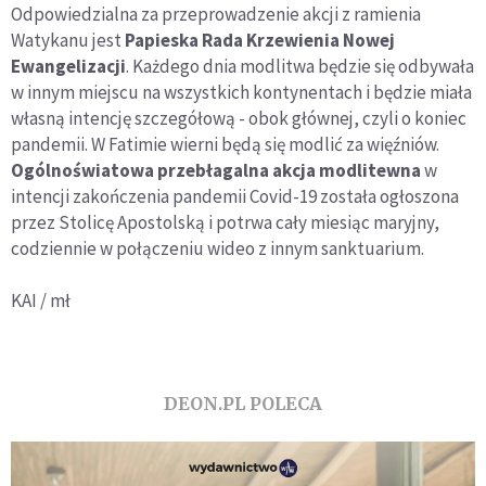
Odpowiedzialna za przeprowadzenie akcji z ramienia
Watykanu jest
Papieska Rada Krzewienia Nowej
Ewangelizacji
. Każdego dnia modlitwa będzie się odbywała
w innym miejscu na wszystkich kontynentach i będzie miała
własną intencję szczegółową - obok głównej, czyli o koniec
pandemii. W Fatimie wierni będą się modlić za więźniów.
Ogólnoświatowa przebłagalna akcja modlitewna
w
intencji zakończenia pandemii Covid-19 została ogłoszona
przez Stolicę Apostolską i potrwa cały miesiąc maryjny,
codziennie w połączeniu wideo z innym sanktuarium.
KAI / mł
DEON.PL POLECA