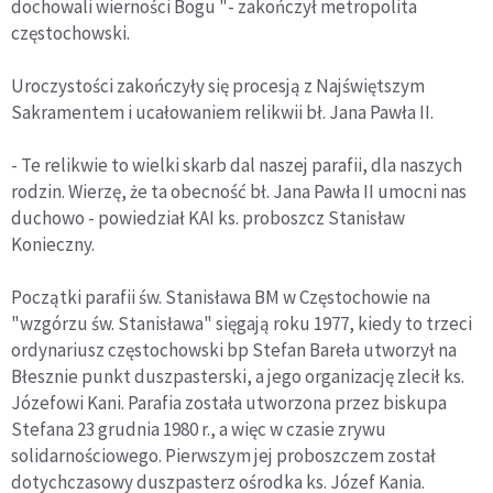
dochowali wierności Bogu "- zakończył metropolita
częstochowski.
Uroczystości zakończyły się procesją z Najświętszym
Sakramentem i ucałowaniem relikwii bł. Jana Pawła II.
- Te relikwie to wielki skarb dal naszej parafii, dla naszych
rodzin. Wierzę, że ta obecność bł. Jana Pawła II umocni nas
duchowo - powiedział KAI ks. proboszcz Stanisław
Konieczny.
Początki parafii św. Stanisława BM w Częstochowie na
"wzgórzu św. Stanisława" sięgają roku 1977, kiedy to trzeci
ordynariusz częstochowski bp Stefan Bareła utworzył na
Błesznie punkt duszpasterski, a jego organizację zlecił ks.
Józefowi Kani. Parafia została utworzona przez biskupa
Stefana 23 grudnia 1980 r., a więc w czasie zrywu
solidarnościowego. Pierwszym jej proboszczem został
dotychczasowy duszpasterz ośrodka ks. Józef Kania.