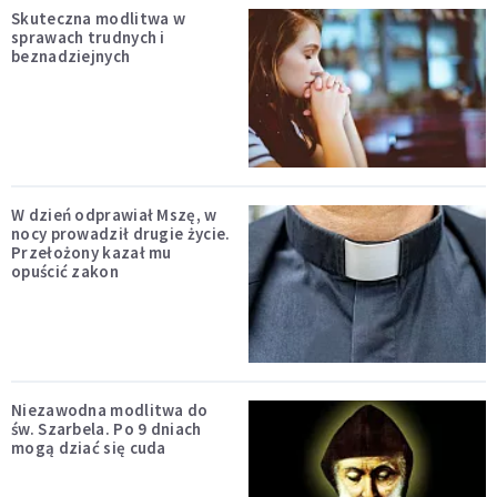
Skuteczna modlitwa w
sprawach trudnych i
beznadziejnych
W dzień odprawiał Mszę, w
nocy prowadził drugie życie.
Przełożony kazał mu
opuścić zakon
Niezawodna modlitwa do
św. Szarbela. Po 9 dniach
mogą dziać się cuda