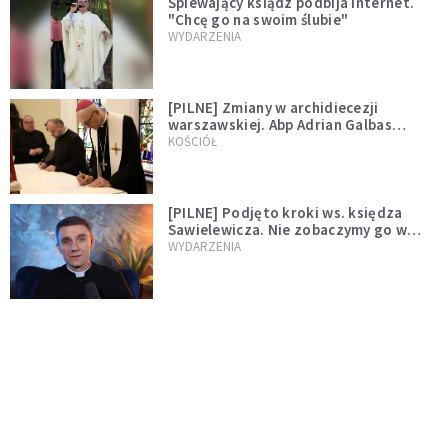
Śpiewający ksiądz podbija internet.
"Chcę go na swoim ślubie"
WYDARZENIA
[PILNE] Zmiany w archidiecezji
warszawskiej. Abp Adrian Galbas
wręczył dekrety nowym proboszczom
KOŚCIÓŁ
[PILNE] Podjęto kroki ws. księdza
Sawielewicza. Nie zobaczymy go w
mediach
WYDARZENIA