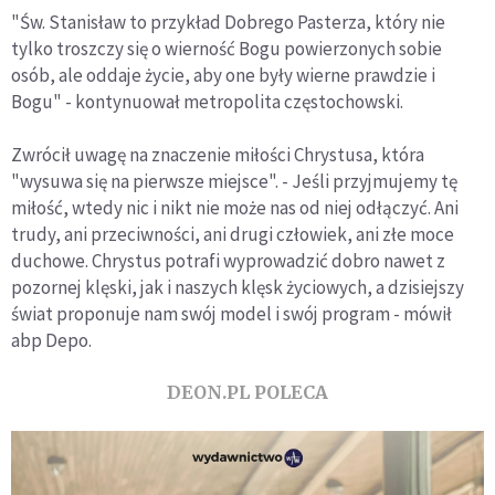
"Św. Stanisław to przykład Dobrego Pasterza, który nie
tylko troszczy się o wierność Bogu powierzonych sobie
osób, ale oddaje życie, aby one były wierne prawdzie i
Bogu" - kontynuował metropolita częstochowski.
Zwrócił uwagę na znaczenie miłości Chrystusa, która
"wysuwa się na pierwsze miejsce". - Jeśli przyjmujemy tę
miłość, wtedy nic i nikt nie może nas od niej odłączyć. Ani
trudy, ani przeciwności, ani drugi człowiek, ani złe moce
duchowe. Chrystus potrafi wyprowadzić dobro nawet z
pozornej klęski, jak i naszych klęsk życiowych, a dzisiejszy
świat proponuje nam swój model i swój program - mówił
abp Depo.
DEON.PL POLECA