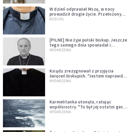
W dzień odprawiał Mszę, w nocy
prowadził drugie życie. Przełożony
kazał mu opuścić zakon
KOŚCIÓŁ
[PILNE] Nie żyje polski biskup. Jeszcze
tego samego dnia spowiadał i
sprawował Mszę świętą
WYDARZENIA
Ksiądz zrezygnował z przyjęcia
święceń biskupich. "Jestem naprawdę
niegodny"
WYDARZENIA
Karmelitanka utonęła, ratując
współsiostry. "To był jej ostatni gest
miłości"
WYDARZENIA