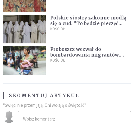
Gandolfo
Polskie siostry zakonne modlą
się o cud. "To będzie pieczęć
Pana Boga dla naszej wiary"
KOŚCIÓŁ
Proboszcz wezwał do
bombardowania migrantów.
"Masowy ogień przeciwko
KOŚCIÓŁ
najeźdźcom!"
SKOMENTUJ ARTYKUŁ
"Święci nie przemijają. Oni wołają o świętość"