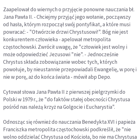
Zaapelował do wiernych o przyjęcie ponowne nauczania bł.
Jana Pawła II. - Chciejmy przyjąć jego wołanie, począwszy
od hasła, którym rozpoczął swój pontyfikat, a które musi
powracać: - "Otwórzcie drzwi Chrystusowi!". Bóg nie jest
konkurentem człowieka - apelował metropolita
częstochowski. Zwrócił uwagę, że "człowiek jest wolny i
może odpowiedzieć Jezusowi "nie". - Jednocześnie
Chrystus składa zobowiązanie wobec tych, których
powołuje, by nieustannie przepowiadali Ewangelię, w porę i
nie w porę, aż do końca świata - mówił abp Depo.
Cytował słowa Jana Pawła II z pierwszej pielgrzymki do
Polski w 1979 r., że "do faktów stałej obecności Chrystusa
pośród nas należą krzyż na Golgocie i Eucharystia".
Odnosząc się również do nauczania Benedykta XVI i papieża
Franciszka metropolita częstochowski podkreślił, że "nie
wolno oddzielać Chrystusa od Kościoła, bo nie ma Chrystusa