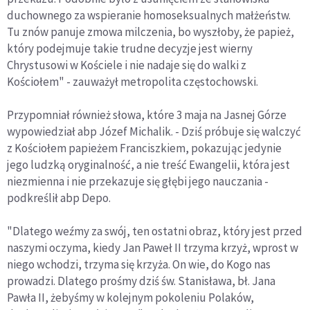
duchownego za wspieranie homoseksualnych małżeństw.
Tu znów panuje zmowa milczenia, bo wyszłoby, że papież,
który podejmuje takie trudne decyzje jest wierny
Chrystusowi w Kościele i nie nadaje się do walki z
Kościołem" - zauważył metropolita częstochowski.
Przypomniał również słowa, które 3 maja na Jasnej Górze
wypowiedział abp Józef Michalik. - Dziś próbuje się walczyć
z Kościołem papieżem Franciszkiem, pokazując jedynie
jego ludzką oryginalność, a nie treść Ewangelii, która jest
niezmienna i nie przekazuje się głębi jego nauczania -
podkreślił abp Depo.
"Dlatego weźmy za swój, ten ostatni obraz, który jest przed
naszymi oczyma, kiedy Jan Paweł II trzyma krzyż, wprost w
niego wchodzi, trzyma się krzyża. On wie, do Kogo nas
prowadzi. Dlatego prośmy dziś św. Stanisława, bł. Jana
Pawła II, żebyśmy w kolejnym pokoleniu Polaków,