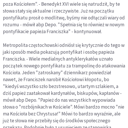
poza Kościołem". - Benedykt XVI wiele się natrudził, by te
słowa stały się aktualne i rzeczywiste. Już na początku
pontyfikatu prosił o modlitwę, byśmy nie odłączali wiary od
rozumu - mówił abp Depo. "Spełnia się to również w nowym
pontyfikacie papieża Franciszka" - kontynuował.
Metropolita częstochowski odniósł się krytycznie do tego w
jaki sposób media pokazują pontyfikat i osobę papieża
Franciszka. - Wiele medialnych antyklerykałów uznało
początek nowego pontyfikatu za trampolinę do atakowania
Kościoła. Jeden "zatroskany" dziennikarz powiedział
nawet, że Franciszek narobił Kościołowi kłopotu, bo
"kiedyś wszystko szło bezstresowo, utartym szlakiem, a
dziś papież zaatakował kardynałów, biskupów, kapłanów -
mówił abp Depo. "Papież do nas wszystkich wypowiada
słowa o "rozbójnikach w Kościele". Mówi bardzo mocno "nie
ma Kościoła bez Chrystusa!" Mówi to bardzo wyraźnie, ale
już te słowa nie przebiły się do środków społecznego
przekazu. Podobnie było z usunięciem ze stanowiska