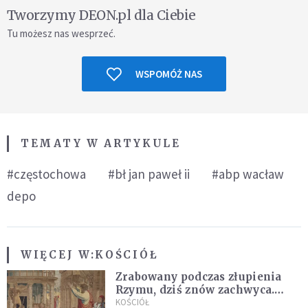
Tworzymy DEON.pl dla Ciebie
Tu możesz nas wesprzeć.
WSPOMÓŻ NAS
TEMATY W ARTYKULE
#częstochowa
#bł jan paweł ii
#abp wacław
depo
WIĘCEJ W:
KOŚCIÓŁ
Zrabowany podczas złupienia
Rzymu, dziś znów zachwyca.
Wyjątkowy arras w Castel
KOŚCIÓŁ