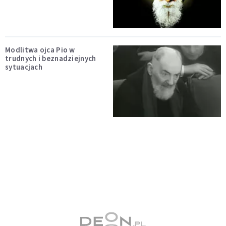
Modlitwa ojca Pio w
trudnych i beznadziejnych
sytuacjach