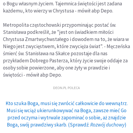
o Bogu własnym życiem. Tajemnica świętości jest zadana
każdemu, kto wierzy w Chrystusa - mówił abp Depo.
Metropolita częstochowski przypominając postać św.
Stanisława podkreślił, że "jest on świadkiem miłości
Chrystusa Zmartwychwstałego i dowodem na to, że wiara w
Niego jest zwycięstwem, które zwycięża świat". - Męczeńska
śmierć św. Stanisława na Skałce pozostaje dla nas
przykładem Dobrego Pasterza, który życie swoje oddaje za
osoby sobie powierzone, aby one żyły w prawdzie i
świętości - mówił abp Depo.
DEON.PL POLECA
Kto szuka Boga, musi się zwrócić całkowicie do wewnątrz.
Musi się wciąż ukierunkowywać na Boga, zawsze mieć Go
przed oczyma i wytrwale zapominać o sobie, aż znajdzie
Boga, swój prawdziwy skarb. (Sprawdź:
Rozwój duchowy
)