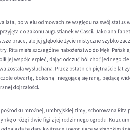
dwa lata, po wielu odmowach ze względu na swój status
 przyjęta do zakonu augustianek w Cascii. Jako analfabe
sze prace, ale jej głębokie życie mistyczne szybko zac
try. Rita miała szczególne nabożeństwo do Męki Pańskiej.
lił jej współcierpieć, dając odczuć ból choć jednego cie
wa została wysłuchana. Przez ostatnich piętnaście lat ży
 czole otwartą, bolesną i niegojącą się ranę, będącą w
znej dojrzałości.
 pośrodku mroźnej, umbryjskiej zimy, schorowana Rita 
ynkę o różę i dwie figi z jej rodzinnego ogrodu. Ku zdum
 odnalazła te dary kwitnące i owocujące w głębokim śni