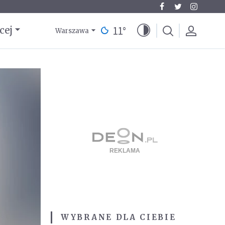
11
°
cej
Warszawa
WYBRANE DLA CIEBIE