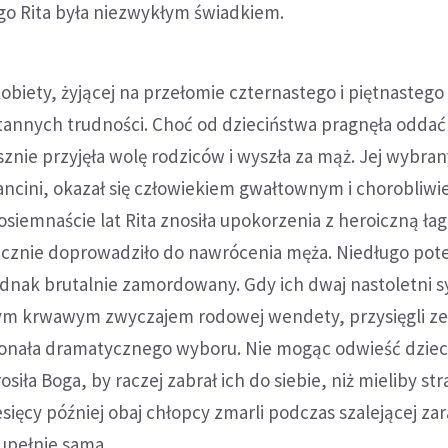
go Rita była niezwykłym świadkiem.
kobiety, żyjącej na przełomie czternastego i piętnastego
annych trudności. Choć od dzieciństwa pragnęła oddać 
sznie przyjęła wolę rodziców i wyszła za mąż. Jej wybra
ncini, okazał się człowiekiem gwałtownym i chorobliwi
siemnaście lat Rita znosiła upokorzenia z heroiczną łag
ecznie doprowadziło do nawrócenia męża. Niedługo po
ednak brutalnie zamordowany. Gdy ich dwaj nastoletni 
ym krwawym zwyczajem rodowej wendety, przysięgli z
konała dramatycznego wyboru. Nie mogąc odwieść dziec
siła Boga, by raczej zabrał ich do siebie, niż mieliby str
sięcy później obaj chłopcy zmarli podczas szalejącej zara
zupełnie sama.