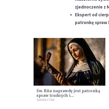
zjednoczenie z 
Ekspert od cierp
patronkę spraw 
Św. Rita naprawdę jest patronką
spraw trudnych i
beznadziejnych. Trzy
ŚWIADECTWA
świadectwa, które umocnią