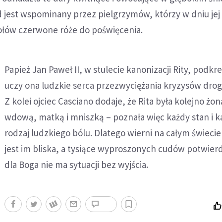
 jest wspominany przez pielgrzymów, którzy w dniu jej
ołów czerwone róże do poświęcenia.
Papież Jan Paweł II, w stulecie kanonizacji Rity, podkre
uczy ona ludzkie serca przezwyciężania kryzysów drogą
Z kolei ojciec Casciano dodaje, że Rita była kolejno żon
wdową, matką i mniszką – poznała więc każdy stan i k
rodzaj ludzkiego bólu. Dlatego wierni na całym świecie
jest im bliska, a tysiące wyproszonych cudów potwierd
dla Boga nie ma sytuacji bez wyjścia.