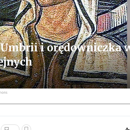
a Umbrii i orędowniczka 
ejnych
mmons