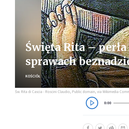
Święta Rita – perł
sprawach beznadzi
KOŚCIÓŁ
Św. Rita di Cascia - Roscini Claudio, Public domain, via Wikimedia Co
0:00