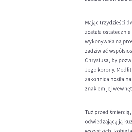
Mając trzydzieści 
została ostatecznie
wykonywała najprost
zadziwiać współsios
Chrystusa, by pozwo
Jego korony. Modlit
zakonnica nosiła na
znakiem jej wewnętr
Tuż przed śmiercią,
odwiedzającą ją kuz
wszystkich, kobieta