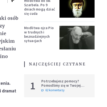
modlitwa do św.
Szarbela. Po 9
dniach mogą dziać
się cuda
nki osób
zy
Modlitwa ojca Pio
w trudnych i
nie
beznadziejnych
yjskim
sytuacjach
esłaniu
tino
NAJCZĘŚCIEJ CZYTANE
Potrzebujesz pomocy?
1
zenia.
Pomodlimy się w Twojej
intencji
i dramat
62 komentarzy