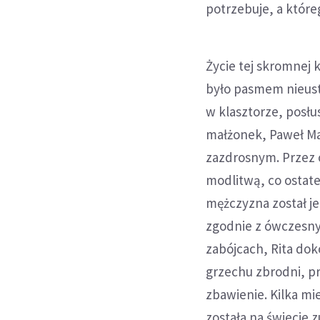
twoja wiarę
potrzebuje, a które
Życie tej skromnej 
było pasmem nieust
w klasztorze, posłu
małżonek, Paweł Ma
zazdrosnym. Przez o
modlitwą, co ostat
mężczyzna został j
zgodnie z ówczesn
zabójcach, Rita do
grzechu zbrodni, pro
zbawienie. Kilka mie
została na świecie 