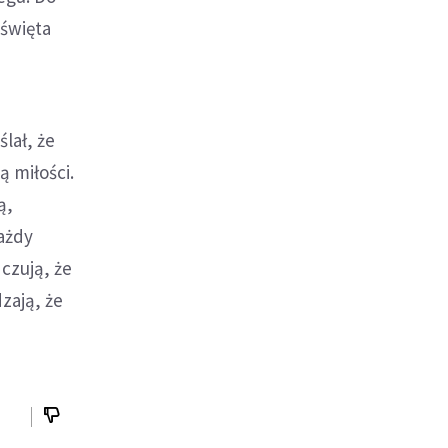
 święta
ślał, że
 miłości.
ą,
ażdy
 czują, że
zają, że