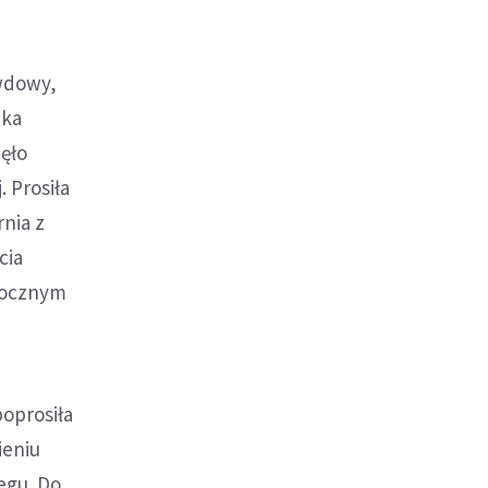
 wdowy,
tka
zęło
 Prosiła
rnia z
cia
idocznym
poprosiła
ieniu
egu. Do