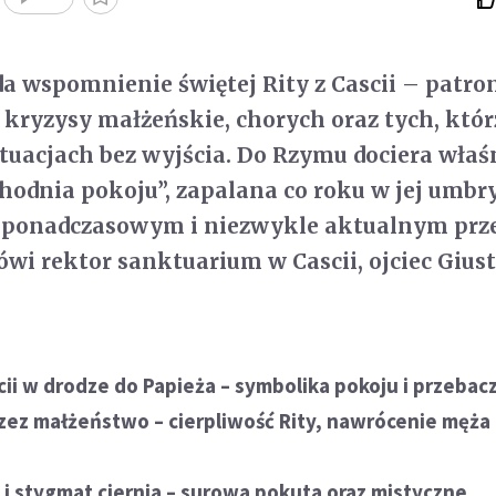
a wspomnienie świętej Rity z Cascii – patro
kryzysy małżeńskie, chorych oraz tych, któr
sytuacjach bez wyjścia. Do Rzymu dociera właś
hodnia pokoju”, zapalana co roku w jej umbr
 ponadczasowym i niezwykle aktualnym prz
ówi rektor sanktuarium w Cascii, ojciec Gius
ii w drodze do Papieża – symbolika pokoju i przebac
zez małżeństwo – cierpliwość Rity, nawrócenie męża 
 i stygmat ciernia – surowa pokuta oraz mistyczne