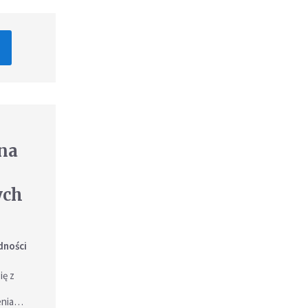
na
ych
dności
ię z
ienia…