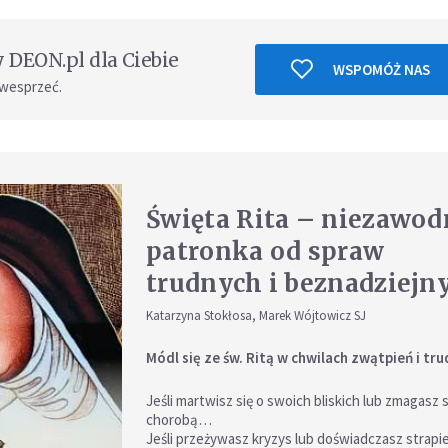
DEON.pl dla Ciebie
WSPOMÓŻ NAS
 wesprzeć.
Święta Rita – niezawod
patronka od spraw
trudnych i beznadziejn
Katarzyna Stokłosa, Marek Wójtowicz SJ
Módl się ze św. Ritą w chwilach zwątpień i tru
Jeśli martwisz się o swoich bliskich lub zmagasz s
chorobą…
Jeśli przeżywasz kryzys lub doświadczasz strap