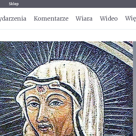
g
Sklep
Wię
darzenia
Komentarze
Wiara
Wideo