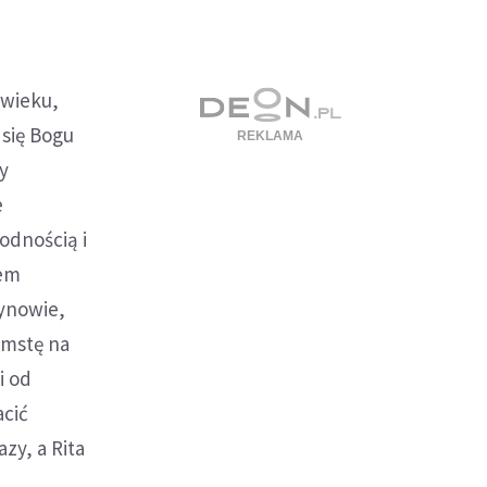
 wieku,
się Bogu
ny
e
odnością i
tem
synowie,
emstę na
i od
acić
zy, a Rita