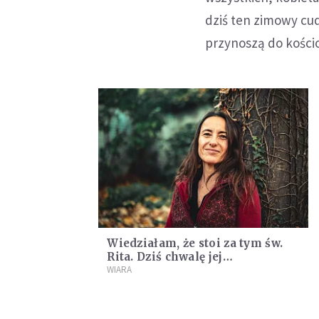
dziś ten zimowy cud
przynoszą do kości
Wiedziałam, że stoi za tym św.
Rita. Dziś chwalę jej
wstawiennictwo [ŚWIADECTWO]
WIARA