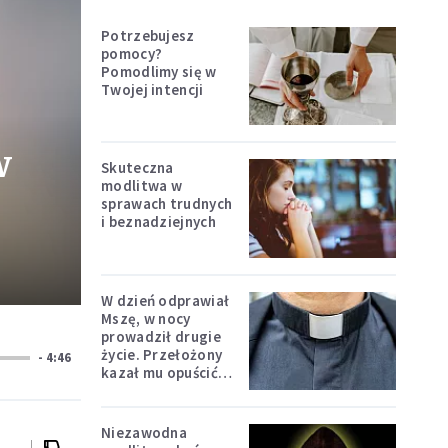
Potrzebujesz
pomocy?
Pomodlimy się w
Twojej intencji
w
Skuteczna
modlitwa w
sprawach trudnych
i beznadziejnych
W dzień odprawiał
Mszę, w nocy
prowadził drugie
życie. Przełożony
- 4:46
kazał mu opuścić
zakon
Niezawodna