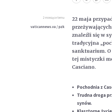
2 miesiące temu
22 maja przypad
przeżywających 
vaticannews.va / pzk
znaleźli się w 
tradycyjna „poc
sanktuarium. O
tej mistyczki m
Casciano.
Pochodnia z Casc
Trudna droga pr
synów.
Klasztorne życie