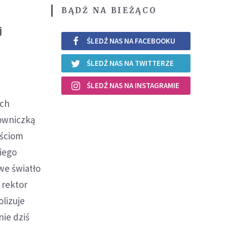
BĄDŹ NA BIEŻĄCO
j
ŚLEDŹ NAS NA FACEBOOKU
ŚLEDŹ NAS NA TWITTERZE
ŚLEDŹ NAS NA INSTAGRAMIE
ych
downiczką
ościom
iego
we światło
 rektor
olizuje
ie dziś