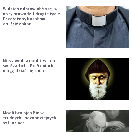
W dzień odprawiał Mszę, w
nocy prowadził drugie życie.
Przełożony kazał mu
opuścić zakon
Niezawodna modlitwa do
św. Szarbela. Po 9 dniach
mogą dziać się cuda
Modlitwa ojca Pio w
trudnych i beznadziejnych
sytuacjach