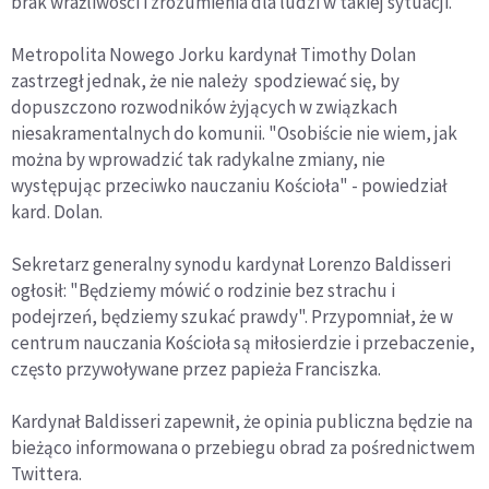
brak wrażliwości i zrozumienia dla ludzi w takiej sytuacji.
Metropolita Nowego Jorku kardynał Timothy Dolan
zastrzegł jednak, że nie należy spodziewać się, by
dopuszczono rozwodników żyjących w związkach
niesakramentalnych do komunii. "Osobiście nie wiem, jak
można by wprowadzić tak radykalne zmiany, nie
występując przeciwko nauczaniu Kościoła" - powiedział
kard. Dolan.
Sekretarz generalny synodu kardynał Lorenzo Baldisseri
ogłosił: "Będziemy mówić o rodzinie bez strachu i
podejrzeń, będziemy szukać prawdy". Przypomniał, że w
centrum nauczania Kościoła są miłosierdzie i przebaczenie,
często przywoływane przez papieża Franciszka.
Kardynał Baldisseri zapewnił, że opinia publiczna będzie na
bieżąco informowana o przebiegu obrad za pośrednictwem
Twittera.