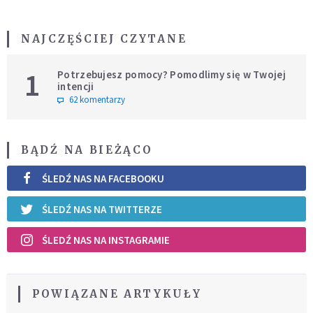
NAJCZĘŚCIEJ CZYTANE
1
Potrzebujesz pomocy? Pomodlimy się w Twojej
intencji
62 komentarzy
BĄDŹ NA BIEŻĄCO
ŚLEDŹ NAS NA FACEBOOKU
ŚLEDŹ NAS NA TWITTERZE
ŚLEDŹ NAS NA INSTAGRAMIE
POWIĄZANE ARTYKUŁY