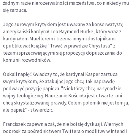
żadnym razie nierozerwalności małżeństwa, co niekiedy mu
się zarzuca.
Jego surowym krytykiem jest uważany za konserwatystę
amerykański kardynał Leo Raymond Burke, który wraz z
kardynałem Muellerem i trzema innymi dostojnikami
opublikował książkę "Trwać w prawdzie Chrystusa" z
tezami sprzeciwiającymi się propozycji dopuszczania do
komunii rozwodników.
O skali napięć świadczy to, że kardynał Kasper zarzuca
swym krytykom, że atakując jego chcą tak naprawdę
podważyć pozycję papieża. "Niektórzy chcą na synodzie
wojny teologicznej. Nauczanie Kościoła jest otwarte, oni
chcą skrystalizowanej prawdy. Celem polemik nie jestem ja,
ale papież" - stwierdził.
Franciszek zapewnia zaś, że nie boi się dyskusji. Wiernych
poprosił za pośrednictwem Twittera o modlitwy w intencji