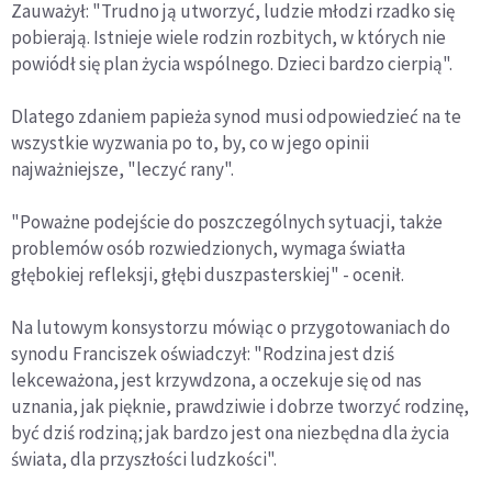
Zauważył: "Trudno ją utworzyć, ludzie młodzi rzadko się
pobierają. Istnieje wiele rodzin rozbitych, w których nie
powiódł się plan życia wspólnego. Dzieci bardzo cierpią".
Dlatego zdaniem papieża synod musi odpowiedzieć na te
wszystkie wyzwania po to, by, co w jego opinii
najważniejsze, "leczyć rany".
"Poważne podejście do poszczególnych sytuacji, także
problemów osób rozwiedzionych, wymaga światła
głębokiej refleksji, głębi duszpasterskiej" - ocenił.
Na lutowym konsystorzu mówiąc o przygotowaniach do
synodu Franciszek oświadczył: "Rodzina jest dziś
lekceważona, jest krzywdzona, a oczekuje się od nas
uznania, jak pięknie, prawdziwie i dobrze tworzyć rodzinę,
być dziś rodziną; jak bardzo jest ona niezbędna dla życia
świata, dla przyszłości ludzkości".