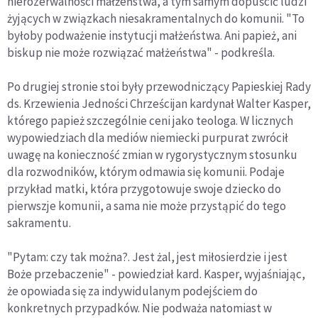
nierozerwalności małżeństwa, a tym samym dopuścić ludzi
żyjących w związkach niesakramentalnych do komunii. "To
byłoby podważenie instytucji małżeństwa. Ani papież, ani
biskup nie może rozwiązać małżeństwa" - podkreśla.
Po drugiej stronie stoi były przewodniczący Papieskiej Rady
ds. Krzewienia Jedności Chrześcijan kardynał Walter Kasper,
którego papież szczególnie ceni jako teologa. W licznych
wypowiedziach dla mediów niemiecki purpurat zwrócił
uwagę na konieczność zmian w rygorystycznym stosunku
dla rozwodników, którym odmawia się komunii. Podaje
przykład matki, która przygotowuje swoje dziecko do
pierwszje komunii, a sama nie może przystąpić do tego
sakramentu.
"Pytam: czy tak można?. Jest żal, jest miłosierdzie i jest
Boże przebaczenie" - powiedział kard. Kasper, wyjaśniając,
że opowiada się za indywidulanym podejściem do
konkretnych przypadków. Nie podważa natomiast w