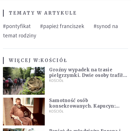
TEMATY W ARTYKULE
#pontyfikat
#papież franciszek
#synod na
temat rodziny
WIĘCEJ W:
KOŚCIÓŁ
Groźny wypadek na trasie
pielgrzymki. Dwie osoby trafiły
do szpitala
KOŚCIÓŁ
Samotność osób
konsekrowanych. Kapucyn:
Życie w pojedynkę rzadko jest
KOŚCIÓŁ
sielanką