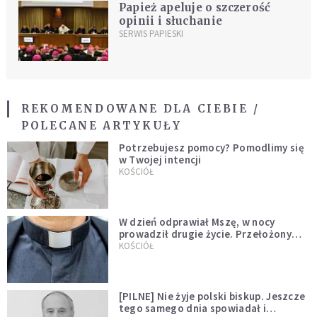
Papież apeluje o szczerość
opinii i słuchanie
SERWIS PAPIESKI
REKOMENDOWANE DLA CIEBIE /
POLECANE ARTYKUŁY
Potrzebujesz pomocy? Pomodlimy się
w Twojej intencji
KOŚCIÓŁ
W dzień odprawiał Mszę, w nocy
prowadził drugie życie. Przełożony
kazał mu opuścić zakon
KOŚCIÓŁ
[PILNE] Nie żyje polski biskup. Jeszcze
tego samego dnia spowiadał i