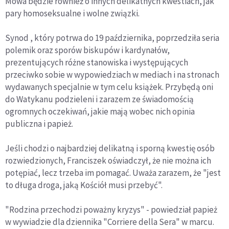
Mowa będzie również o innych delikatnych kwestiach, jak
pary homoseksualne i wolne związki.
Synod , który potrwa do 19 października, poprzedziła seria
polemik oraz sporów biskupów i kardynałów,
prezentujących różne stanowiska i występujących
przeciwko sobie w wypowiedziach w mediach i na stronach
wydawanych specjalnie w tym celu książek. Przybędą oni
do Watykanu podzieleni i zarazem ze świadomością
ogromnych oczekiwań, jakie mają wobec nich opinia
publiczna i papież.
Jeśli chodzi o najbardziej delikatną i sporną kwestię osób
rozwiedzionych, Franciszek oświadczył, że nie można ich
potępiać, lecz trzeba im pomagać. Uważa zarazem, że "jest
to długa droga, jaką Kościół musi przebyć".
"Rodzina przechodzi poważny kryzys" - powiedział papież
w wywiadzie dla dziennika "Corriere della Sera" w marcu.