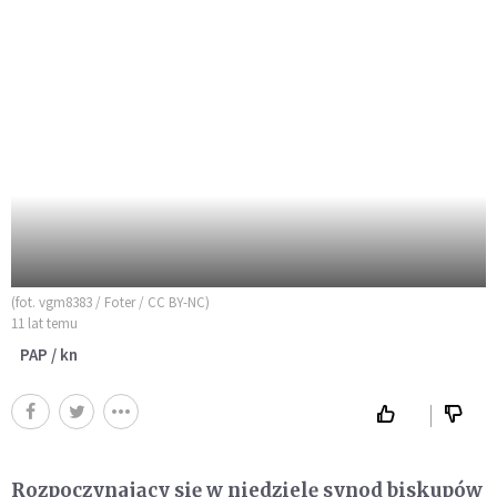
(fot. vgm8383 / Foter / CC BY-NC)
11 lat temu
PAP / kn
Rozpoczynający się w niedzielę synod biskupów