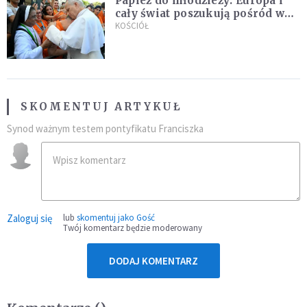
Papież do młodzieży: Europa i
cały świat poszukują pośród was
nowych świętych
KOŚCIÓŁ
SKOMENTUJ ARTYKUŁ
Synod ważnym testem pontyfikatu Franciszka
Zaloguj się
lub
skomentuj jako Gość
Twój komentarz będzie moderowany
DODAJ KOMENTARZ