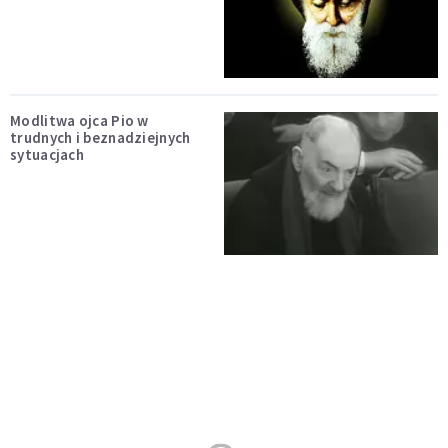
Modlitwa ojca Pio w
trudnych i beznadziejnych
sytuacjach