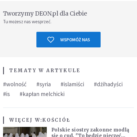
Tworzymy DEON.pl dla Ciebie
Tu możesz nas wesprzeć.
WSPOMÓŻ NAS
TEMATY W ARTYKULE
#wolność
#syria
#islamiści
#dżihadyści
#is
#kapłan melchicki
WIĘCEJ W:
KOŚCIÓŁ
Polskie siostry zakonne modlą
się o cud. "To będzie pieczęć