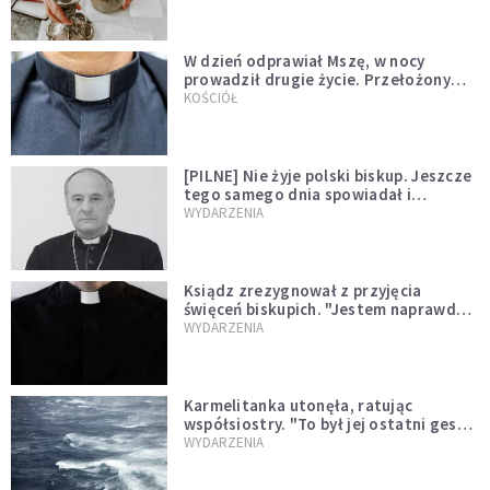
W dzień odprawiał Mszę, w nocy
prowadził drugie życie. Przełożony
kazał mu opuścić zakon
KOŚCIÓŁ
[PILNE] Nie żyje polski biskup. Jeszcze
tego samego dnia spowiadał i
sprawował Mszę świętą
WYDARZENIA
Ksiądz zrezygnował z przyjęcia
święceń biskupich. "Jestem naprawdę
niegodny"
WYDARZENIA
Karmelitanka utonęła, ratując
współsiostry. "To był jej ostatni gest
miłości"
WYDARZENIA