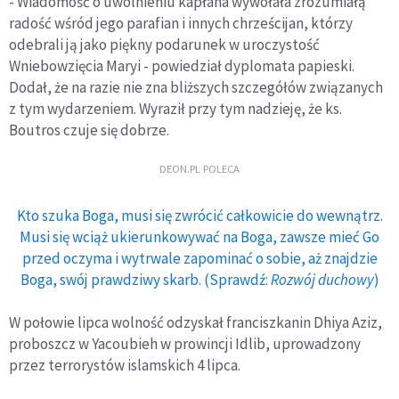
- Wiadomość o uwolnieniu kapłana wywołała zrozumiałą
radość wśród jego parafian i innych chrześcijan, którzy
odebrali ją jako piękny podarunek w uroczystość
Wniebowzięcia Maryi - powiedział dyplomata papieski.
Dodał, że na razie nie zna bliższych szczegółów związanych
z tym wydarzeniem. Wyraził przy tym nadzieję, że ks.
Boutros czuje się dobrze.
DEON.PL POLECA
Kto szuka Boga, musi się zwrócić całkowicie do wewnątrz.
Musi się wciąż ukierunkowywać na Boga, zawsze mieć Go
przed oczyma i wytrwale zapominać o sobie, aż znajdzie
Boga, swój prawdziwy skarb. (Sprawdź:
Rozwój duchowy
)
W połowie lipca wolność odzyskał franciszkanin Dhiya Aziz,
proboszcz w Yacoubieh w prowincji Idlib, uprowadzony
przez terrorystów islamskich 4 lipca.