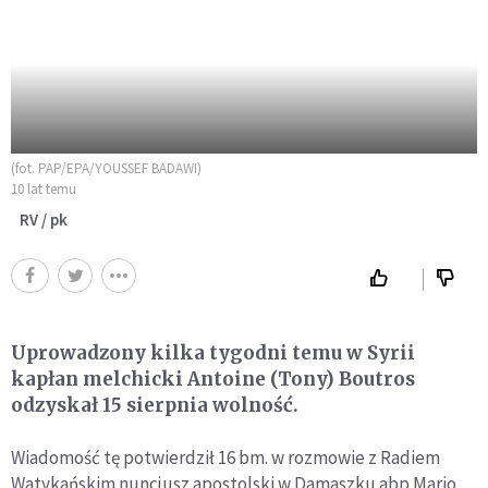
(fot. PAP/EPA/YOUSSEF BADAWI)
10 lat temu
RV / pk
Uprowadzony kilka tygodni temu w Syrii
kapłan melchicki Antoine (Tony) Boutros
odzyskał 15 sierpnia wolność.
Wiadomość tę potwierdził 16 bm. w rozmowie z Radiem
Watykańskim nuncjusz apostolski w Damaszku abp Mario