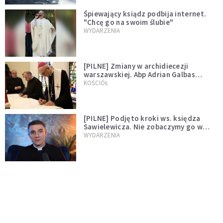
Śpiewający ksiądz podbija internet.
"Chcę go na swoim ślubie"
WYDARZENIA
[PILNE] Zmiany w archidiecezji
warszawskiej. Abp Adrian Galbas
wręczył dekrety nowym proboszczom
KOŚCIÓŁ
[PILNE] Podjęto kroki ws. księdza
Sawielewicza. Nie zobaczymy go w
mediach
WYDARZENIA