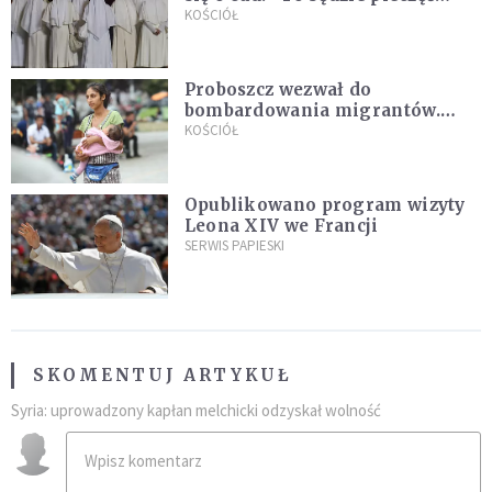
Pana Boga dla naszej wiary"
KOŚCIÓŁ
Proboszcz wezwał do
bombardowania migrantów.
"Masowy ogień przeciwko
KOŚCIÓŁ
najeźdźcom!"
Opublikowano program wizyty
Leona XIV we Francji
SERWIS PAPIESKI
SKOMENTUJ ARTYKUŁ
Syria: uprowadzony kapłan melchicki odzyskał wolność