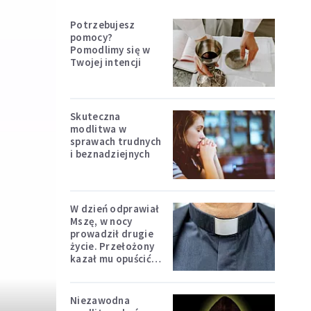
Potrzebujesz
pomocy?
Pomodlimy się w
Twojej intencji
Skuteczna
modlitwa w
sprawach trudnych
i beznadziejnych
W dzień odprawiał
Mszę, w nocy
prowadził drugie
życie. Przełożony
kazał mu opuścić
zakon
Niezawodna