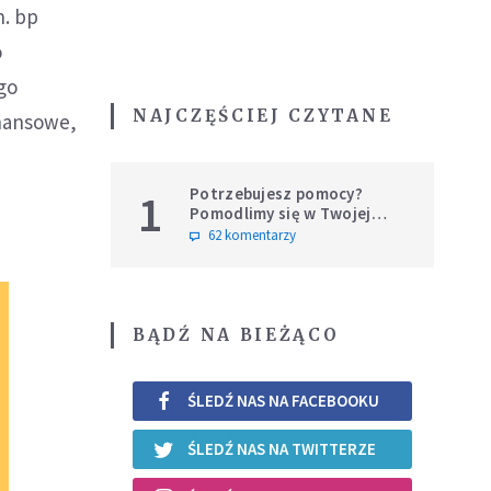
n. bp
o
go
NAJCZĘŚCIEJ CZYTANE
inansowe,
Potrzebujesz pomocy?
1
Pomodlimy się w Twojej
intencji
62 komentarzy
BĄDŹ NA BIEŻĄCO
ŚLEDŹ NAS NA FACEBOOKU
ŚLEDŹ NAS NA TWITTERZE