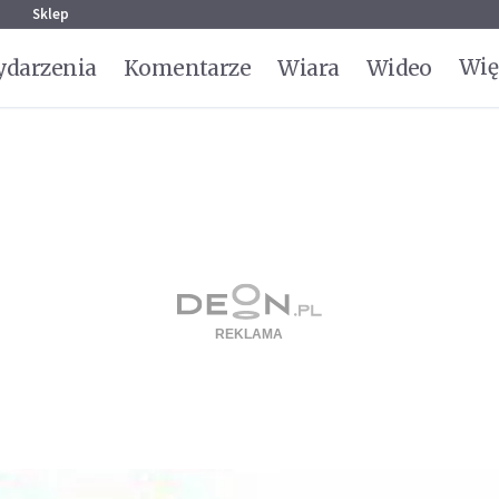
g
Sklep
Wię
darzenia
Komentarze
Wiara
Wideo