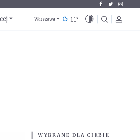
11
°
cej
Warszawa
WYBRANE DLA CIEBIE