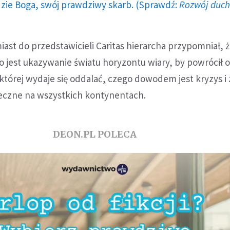
dzie Boga, swój prawdziwy skarb. (Sprawdź:
Rozwój duc
iast do przedstawicieli Caritas hierarcha przypomniał, ż
go jest ukazywanie światu horyzontu wiary, by powrócił 
 której wydaje się oddalać, czego dowodem jest kryzys i
łeczne na wszystkich kontynentach.
DEON.PL POLECA