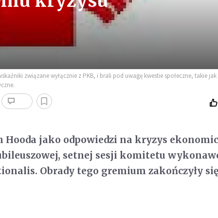
eniu kryzysu
aźniki związane wyłącznie z PKB, i brali pod uwagę kwestie społeczne, takie jak
yczne.
n Hooda jako odpowiedzi na kryzys ekonomi
bileuszowej, setnej sesji komitetu wykonaw
tionalis. Obrady tego gremium zakończyły si