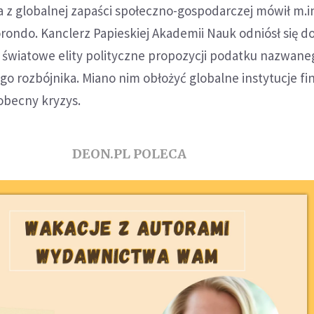
 z globalnej zapaści społeczno-gospodarczej mówił m.i
ondo. Kanclerz Papieskiej Akademii Nauk odniósł się d
 światowe elity polityczne propozycji podatku nazwane
go rozbójnika. Miano nim obłożyć globalne instytucje f
obecny kryzys.
DEON.PL POLECA