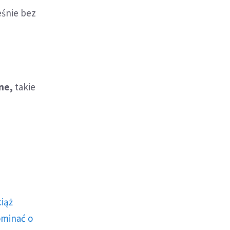
śnie bez
ne,
takie
ciąż
ominać o