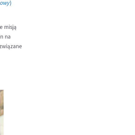
howy
)
e misją
on na
 związane