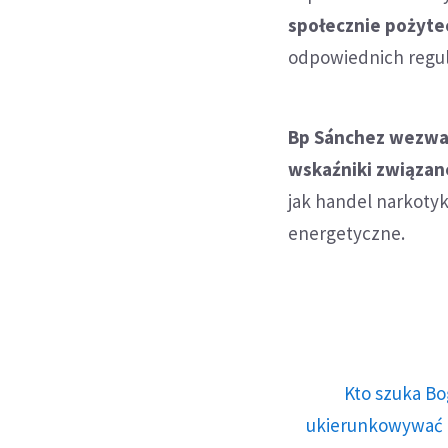
społecznie pożytec
odpowiednich regula
Bp Sánchez wezwał
wskaźniki związane
jak handel narkotyk
energetyczne.
Kto szuka Bo
ukierunkowywać n