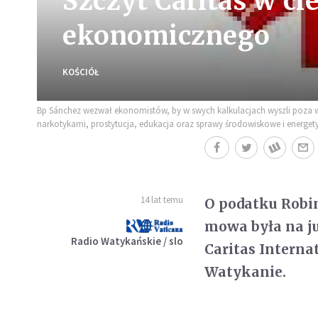
Szczyt Caritas w ci
ekonomicznego
KOŚCIÓŁ
Bp Sánchez wezwał ekonomistów, by w swych kalkulacjach wyszli poza wsk
narkotykami, prostytucja, edukacja oraz sprawy środowiskowe i energet
14 lat temu
O podatku Robi
mowa była na ju
Radio Watykańskie / slo
Caritas Interna
Watykanie.