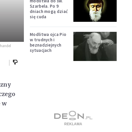
modlitwa do św.
Szarbela. Po 9
dniach mogą dziać
się cuda
Modlitwa ojca Pio
w trudnych i
beznadziejnych
 handel
sytuacjach
czny
czego
ę w