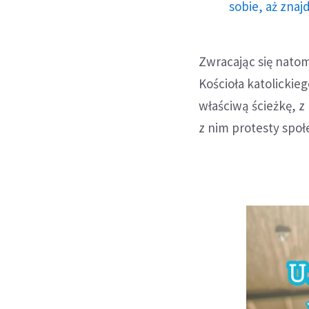
sobie, aż znaj
Zwracając się natom
Kościoła katolickie
właściwą ścieżkę, z
z nim protesty spo