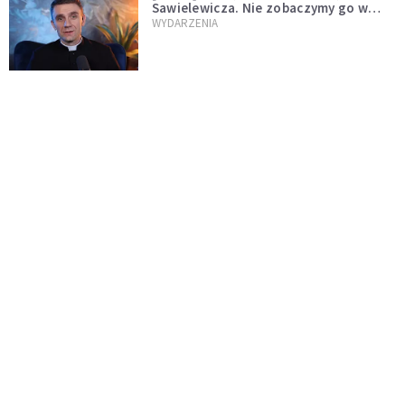
Sawielewicza. Nie zobaczymy go w
mediach
WYDARZENIA