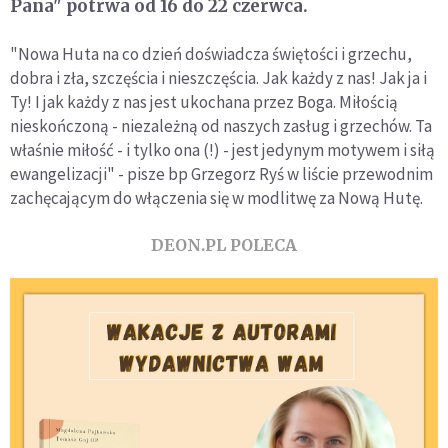
Pana" potrwa od 16 do 22 czerwca.
"Nowa Huta na co dzień doświadcza świętości i grzechu,
dobra i zła, szczęścia i nieszczęścia. Jak każdy z nas! Jak ja i
Ty! I jak każdy z nas jest ukochana przez Boga. Miłością
nieskończoną - niezależną od naszych zasług i grzechów. Ta
właśnie miłość - i tylko ona (!) - jest jedynym motywem i siłą
ewangelizacji" - pisze bp Grzegorz Ryś w liście przewodnim
zachęcającym do włączenia się w modlitwę za Nową Hutę.
DEON.PL POLECA