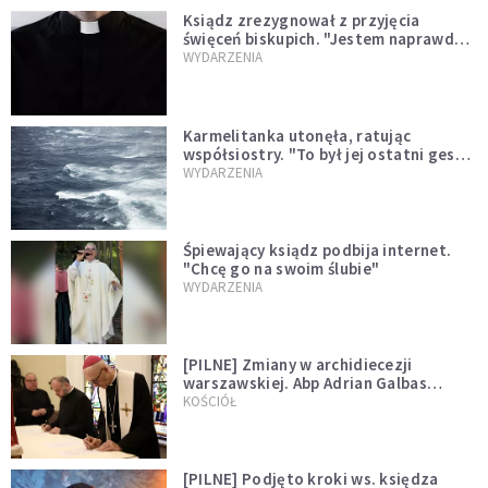
Ksiądz zrezygnował z przyjęcia
święceń biskupich. "Jestem naprawdę
niegodny"
WYDARZENIA
Karmelitanka utonęła, ratując
współsiostry. "To był jej ostatni gest
miłości"
WYDARZENIA
Śpiewający ksiądz podbija internet.
"Chcę go na swoim ślubie"
WYDARZENIA
[PILNE] Zmiany w archidiecezji
warszawskiej. Abp Adrian Galbas
wręczył dekrety nowym proboszczom
KOŚCIÓŁ
[PILNE] Podjęto kroki ws. księdza