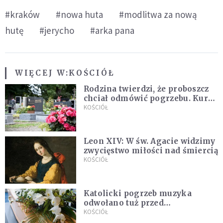
#kraków
#nowa huta
#modlitwa za nową
hutę
#jerycho
#arka pana
WIĘCEJ W:
KOŚCIÓŁ
Rodzina twierdzi, że proboszcz
chciał odmówić pogrzebu. Kuria
zapowiada wyjaśnienia
KOŚCIÓŁ
Leon XIV: W św. Agacie widzimy
zwycięstwo miłości nad śmiercią
KOŚCIÓŁ
Katolicki pogrzeb muzyka
odwołano tuż przed
uroczystością. Powodem była
KOŚCIÓŁ
przynależność do masonerii