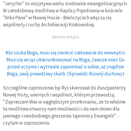
"Jerycho" to inicjatywa wielu środowisk ewangelizacyjnych.
W całodobową modlitwę w Kaplicy Pojednania w kościele
"Arka Pana" w Nowej Hucie - Bieńczycach włączą się
wspólnoty i ruchy Archidiecezji Krakowskiej.
DEON.PL POLECA
Kto szuka Boga, musi się zwrócić całkowicie do wewnątrz.
Musi się wciąż ukierunkowywać na Boga, zawsze mieć Go
przed oczyma i wytrwale zapominać o sobie, aż znajdzie
Boga, swój prawdziwy skarb. (Sprawdź:
Rozwój duchowy
)
Szczególne zaproszenie bp Ryś skierował do duszpasterzy
Nowej Huty, wiernych i wspólnot, którym przewodzą.
"Zapraszam Was w najgłębszym przekonaniu, że to właśnie
ta modlitwa otworzy nam możliwości i da nam słowo dla
jawnego i swobodnego głoszenia tajemnicy Ewangelii" -
czytam w zaproszeniu.