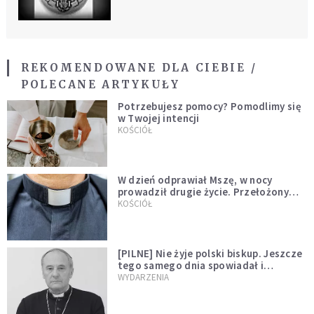
REKOMENDOWANE DLA CIEBIE /
POLECANE ARTYKUŁY
Potrzebujesz pomocy? Pomodlimy się
w Twojej intencji
KOŚCIÓŁ
W dzień odprawiał Mszę, w nocy
prowadził drugie życie. Przełożony
kazał mu opuścić zakon
KOŚCIÓŁ
[PILNE] Nie żyje polski biskup. Jeszcze
tego samego dnia spowiadał i
sprawował Mszę świętą
WYDARZENIA