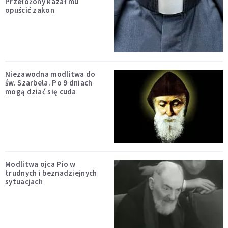
Przełożony kazał mu
opuścić zakon
Niezawodna modlitwa do
św. Szarbela. Po 9 dniach
mogą dziać się cuda
Modlitwa ojca Pio w
trudnych i beznadziejnych
sytuacjach