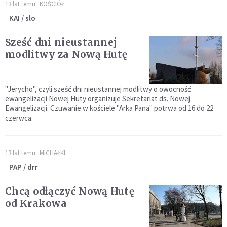
13 lat temu
KOŚCIÓŁ
KAI / slo
Sześć dni nieustannej
modlitwy za Nową Hutę
"Jerycho", czyli sześć dni nieustannej modlitwy o owocność
ewangelizacji Nowej Huty organizuje Sekretariat ds. Nowej
Ewangelizacji. Czuwanie w kościele "Arka Pana" potrwa od 16 do 22
czerwca.
13 lat temu
MICHAŁKI
PAP / drr
Chcą odłączyć Nową Hutę
od Krakowa