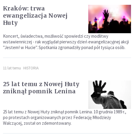
Kraków: trwa
ewangelizacja Nowej
Huty
Koncert, świadectwa, możliwość spowiedzi czy modlitwy
wstawienniczej - rak wyglądał pierwszy dzień ewangelizacyjnej akcji
"Jestem! w Hucie". Spotkania zgromadziły ponad pół tysiąca osób.
11 lat temu
HISTORIA
25 lat temu z Nowej Huty
zniknął pomnik Lenina
25 lat temu z Nowej Huty zniknął pomnik Lenina. 10 grudnia 1989 r.,
po protestach organizowanych przez Federację Młodzieży
Walczącej, został on zdemontowany.