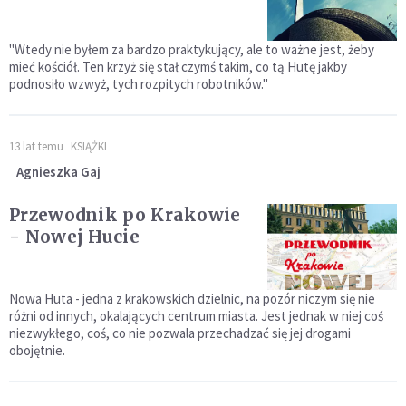
"Wtedy nie byłem za bardzo praktykujący, ale to ważne jest, żeby
mieć kościół. Ten krzyż się stał czymś takim, co tą Hutę jakby
podnosiło wzwyż, tych rozpitych robotników."
13 lat temu
KSIĄŻKI
Agnieszka Gaj
Przewodnik po Krakowie
- Nowej Hucie
Nowa Huta - jedna z krakowskich dzielnic, na pozór niczym się nie
różni od innych, okalających centrum miasta. Jest jednak w niej coś
niezwykłego, coś, co nie pozwala przechadzać się jej drogami
obojętnie.