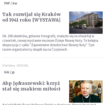
PAP / kw
Tak rozwijał się Kraków
od 1941 roku [WYSTAWA]
Ok. 100 obiektów, głównie fotografii, znalazło się na otwartej w
czwartek, nowej wystawie muzeum Dzieje Nowej Huty. To kolejna
ekspozycja z cyklu "Zapomniane dziedzictwo Nowej Huty". Tym
razem organizatorzy skupili się na Czyżynach.
9 lat temu
KOŚCIÓŁ
KAI / jp
Abp Jędraszewski: krzyż
stał się znakiem miłości
Kościół Matki Bożej Królowej Polski w Krakowie-Nowej Hucie był