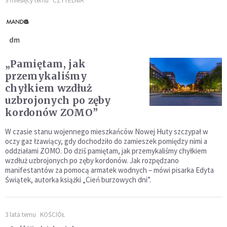
9 miesięcy temu
CZYTELNIA
dm
„Pamiętam, jak
przemykaliśmy
chyłkiem wzdłuż
uzbrojonych po zęby
kordonów ZOMO”
W czasie stanu wojennego mieszkańców Nowej Huty szczypał w
oczy gaz łzawiący, gdy dochodziło do zamieszek pomiędzy nimi a
oddziałami ZOMO. Do dziś pamiętam, jak przemykaliśmy chyłkiem
wzdłuż uzbrojonych po zęby kordonów. Jak rozpędzano
manifestantów za pomocą armatek wodnych – mówi pisarka Edyta
Świątek, autorka książki „Cień burzowych dni”.
3 lata temu
KOŚCIÓŁ