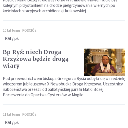
kolejnym przystankiem na drodze pielgrzymowania wiernych po
kościołach stacyjnych archidiecezji krakowskiej.
10 lat temu
KOŚCIÓŁ
KAI / pk
Bp Ryś: niech Droga
Krzyżowa będzie drogą
wiary
Pod przewodnictwem biskupa Grzegorza Rysia odbyła się w niedzielę
wieczorem jubileuszowa X Nowohucka Droga Krzyżowa. Uczestnicy
nabożeństwa przeszli od pallotyńskiej parafii Matki Bożej
Pocieszenia do Opactwa Cystersów w Mogile.
11 lat temu
KOŚCIÓŁ
KAI / pk