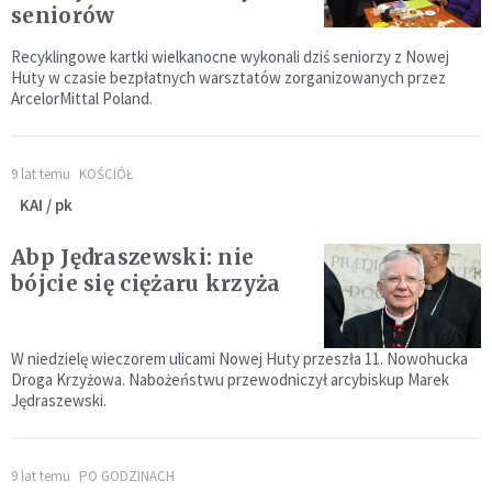
seniorów
Recyklingowe kartki wielkanocne wykonali dziś seniorzy z Nowej
Huty w czasie bezpłatnych warsztatów zorganizowanych przez
ArcelorMittal Poland.
9 lat temu
KOŚCIÓŁ
KAI / pk
Abp Jędraszewski: nie
bójcie się ciężaru krzyża
W niedzielę wieczorem ulicami Nowej Huty przeszła 11. Nowohucka
Droga Krzyżowa. Nabożeństwu przewodniczył arcybiskup Marek
Jędraszewski.
9 lat temu
PO GODZINACH