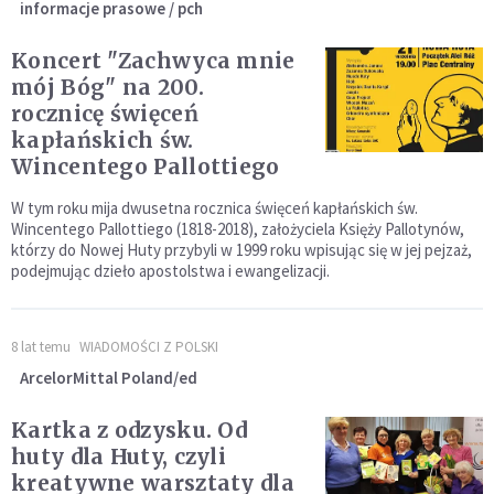
informacje prasowe / pch
Koncert "Zachwyca mnie
mój Bóg" na 200.
rocznicę święceń
kapłańskich św.
Wincentego Pallottiego
W tym roku mija dwusetna rocznica święceń kapłańskich św.
Wincentego Pallottiego (1818-2018), założyciela Księży Pallotynów,
którzy do Nowej Huty przybyli w 1999 roku wpisując się w jej pejzaż,
podejmując dzieło apostolstwa i ewangelizacji.
8 lat temu
WIADOMOŚCI Z POLSKI
ArcelorMittal Poland/ed
Kartka z odzysku. Od
huty dla Huty, czyli
kreatywne warsztaty dla