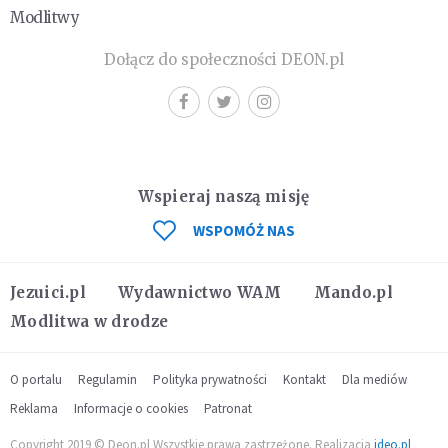
Modlitwy
Dołącz do społeczności DEON.pl
Wspieraj naszą misję
WSPOMÓŻ NAS
Jezuici.pl
Wydawnictwo WAM
Mando.pl
Modlitwa w drodze
O portalu
Regulamin
Polityka prywatności
Kontakt
Dla mediów
Reklama
Informacje o cookies
Patronat
Copyright 2019 © Deon.pl Wszystkie prawa zastrzeżone. Realizacja
ideo.pl