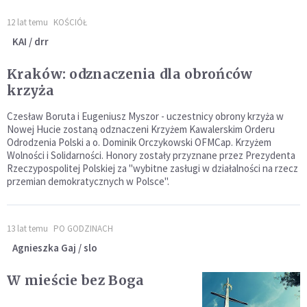
12 lat temu
KOŚCIÓŁ
KAI / drr
Kraków: odznaczenia dla obrońców
krzyża
Czesław Boruta i Eugeniusz Myszor - uczestnicy obrony krzyża w
Nowej Hucie zostaną odznaczeni Krzyżem Kawalerskim Orderu
Odrodzenia Polski a o. Dominik Orczykowski OFMCap. Krzyżem
Wolności i Solidarności. Honory zostały przyznane przez Prezydenta
Rzeczypospolitej Polskiej za "wybitne zasługi w działalności na rzecz
przemian demokratycznych w Polsce".
13 lat temu
PO GODZINACH
Agnieszka Gaj / slo
W mieście bez Boga