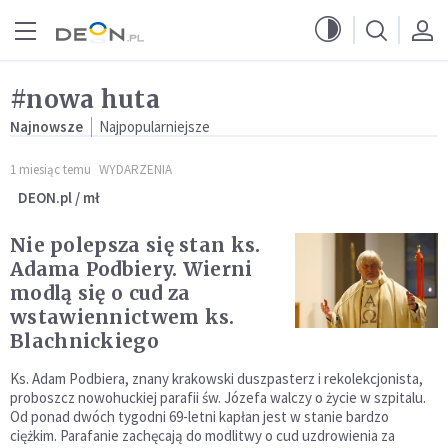
Przejdź do menu głównego
Przejdź do treści
#nowa huta
Najnowsze
Najpopularniejsze
1 miesiąc temu
WYDARZENIA
DEON.pl / mł
Nie polepsza się stan ks.
Adama Podbiery. Wierni
modlą się o cud za
wstawiennictwem ks.
Blachnickiego
Ks. Adam Podbiera, znany krakowski duszpasterz i rekolekcjonista,
proboszcz nowohuckiej parafii św. Józefa walczy o życie w szpitalu.
Od ponad dwóch tygodni 69-letni kapłan jest w stanie bardzo
ciężkim. Parafanie zachęcają do modlitwy o cud uzdrowienia za