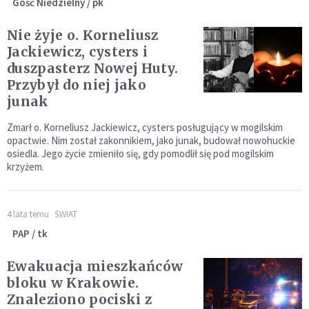
Gość Niedzielny / pk
Nie żyje o. Korneliusz
Jackiewicz, cysters i
duszpasterz Nowej Huty.
Przybył do niej jako
junak
Zmarł o. Korneliusz Jackiewicz, cysters posługujący w mogilskim
opactwie. Nim został zakonnikiem, jako junak, budował nowohuckie
osiedla. Jego życie zmieniło się, gdy pomodlił się pod mogilskim
krzyżem.
4 lata temu
ŚWIAT
PAP / tk
Ewakuacja mieszkańców
bloku w Krakowie.
Znaleziono pociski z