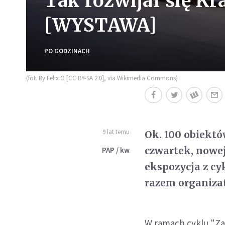
Tak rozwijał się Kr
[WYSTAWA]
PO GODZINACH
(fot. By Felix O [CC BY-SA 2.0], via Wikimedia Commons)
9 lat temu
Ok. 100 obiektów
czwartek, nowe
PAP / kw
ekspozycja z c
razem organizat
W ramach cyklu "Z