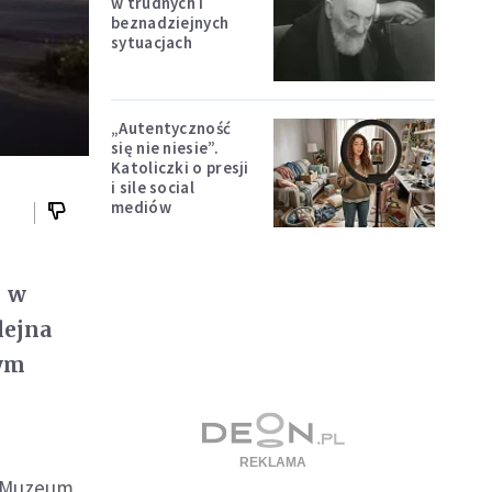
w trudnych i
beznadziejnych
sytuacjach
„Autentyczność
się nie niesie”.
Katoliczki o presji
i sile social
mediów
j w
lejna
Tym
ł Muzeum