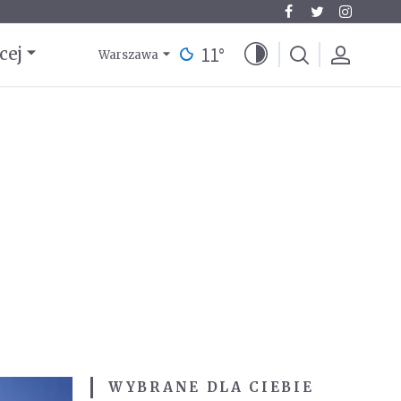
11
°
cej
Warszawa
WYBRANE DLA CIEBIE