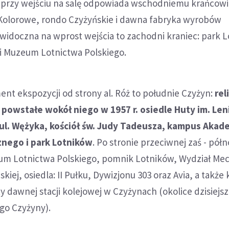
y przy wejściu na salę odpowiada wschodniemu krańcowi
. Kolorowe, rondo Czyżyńskie i dawna fabryka wyrobów
widoczna na wprost wejścia to zachodni kraniec: park 
 i Muzeum Lotnictwa Polskiego.
t ekspozycji od strony al. Róż to południe Czyżyn:
rel
 powstałe wokół niego w 1957 r. osiedle Huty im. Leni
zy ul. Wężyka, kościół św. Judy Tadeusza, kampus Akad
nego i park Lotników
. Po stronie przeciwnej zaś - pół
um Lotnictwa Polskiego, pomnik Lotników, Wydział Me
kiej, osiedla: II Pułku, Dywizjonu 303 oraz Avia, a także 
kty dawnej stacji kolejowej w Czyżynach (okolice dzisiejs
o Czyżyny).