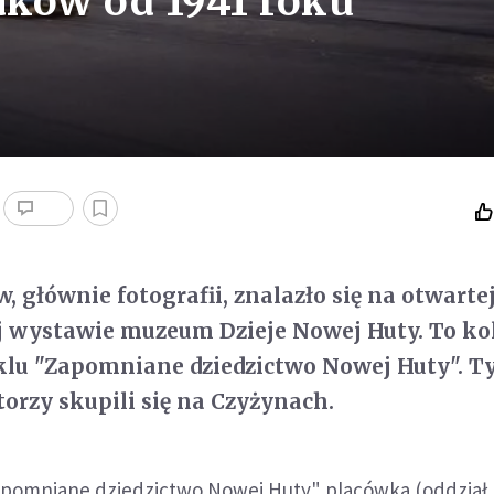
aków od 1941 roku
, głównie fotografii, znalazło się na otwarte
j wystawie muzeum Dzieje Nowej Huty. To ko
yklu "Zapomniane dziedzictwo Nowej Huty". 
orzy skupili się na Czyżynach.
apomniane dziedzictwo Nowej Huty" placówka (oddzia