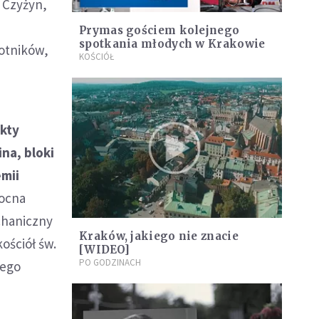
 Czyżyn,
Prymas gościem kolejnego
spotkania młodych w Krakowie
Lotników,
KOŚCIÓŁ
ikty
na, bloki
emii
nocna
chaniczny
Kraków, jakiego nie znacie
kościół św.
[WIDEO]
PO GODZINACH
zego