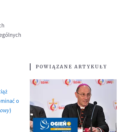
ch
zególnych
POWIĄZANE ARTYKUŁY
ciąż
ominać o
howy
)