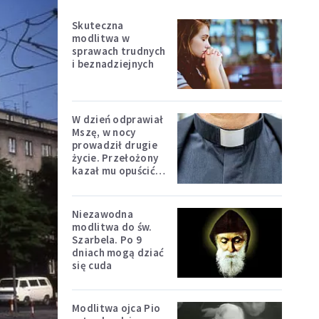
Skuteczna
modlitwa w
sprawach trudnych
i beznadziejnych
W dzień odprawiał
Mszę, w nocy
prowadził drugie
życie. Przełożony
kazał mu opuścić
zakon
Niezawodna
modlitwa do św.
Szarbela. Po 9
dniach mogą dziać
się cuda
Modlitwa ojca Pio