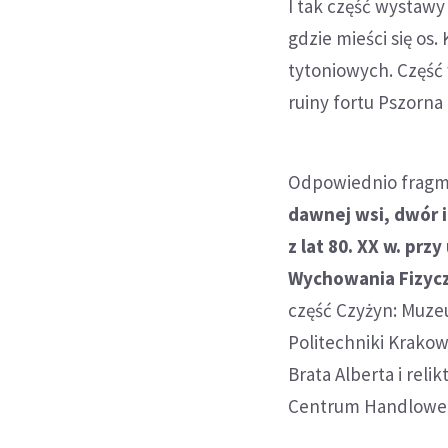
I tak część wystaw
gdzie mieści się os
tytoniowych. Część 
ruiny fortu Pszorna
Odpowiednio fragmen
dawnej wsi, dwór i
z lat 80. XX w. pr
Wychowania Fizycz
część Czyżyn: Muze
Politechniki Krakows
Brata Alberta i reli
Centrum Handloweg