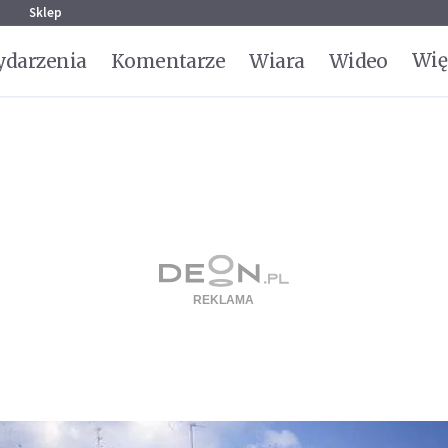
g
Sklep
Wię
darzenia
Komentarze
Wiara
Wideo