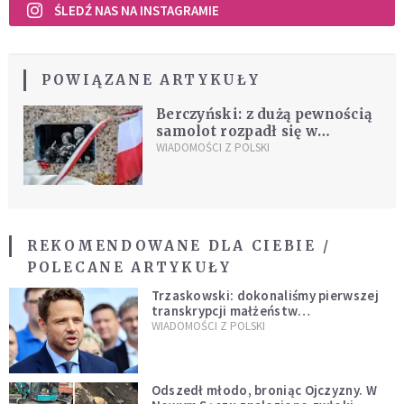
ŚLEDŹ NAS NA INSTAGRAMIE
POWIĄZANE ARTYKUŁY
Berczyński: z dużą pewnością
samolot rozpadł się w
powietrzu
WIADOMOŚCI Z POLSKI
REKOMENDOWANE DLA CIEBIE /
POLECANE ARTYKUŁY
Trzaskowski: dokonaliśmy pierwszej
transkrypcji małżeństw
jednopłciowych. “Tak jak
WIADOMOŚCI Z POLSKI
zapowiadałem, bez zwłoki,
natychmiast”
Odszedł młodo, broniąc Ojczyzny. W