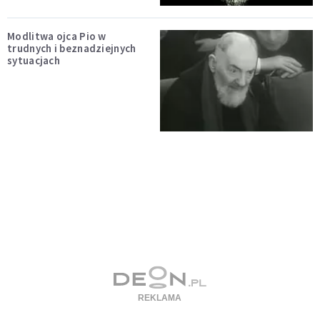
Modlitwa ojca Pio w
trudnych i beznadziejnych
sytuacjach