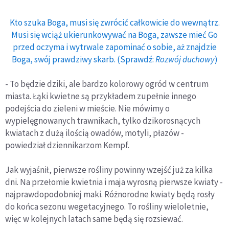
Kto szuka Boga, musi się zwrócić całkowicie do wewnątrz.
Musi się wciąż ukierunkowywać na Boga, zawsze mieć Go
przed oczyma i wytrwale zapominać o sobie, aż znajdzie
Boga, swój prawdziwy skarb. (Sprawdź:
Rozwój duchowy
)
- To będzie dziki, ale bardzo kolorowy ogród w centrum
miasta. Łąki kwietne są przykładem zupełnie innego
podejścia do zieleni w mieście. Nie mówimy o
wypielęgnowanych trawnikach, tylko dzikorosnących
kwiatach z dużą ilością owadów, motyli, płazów -
powiedział dziennikarzom Kempf.
Jak wyjaśnił, pierwsze rośliny powinny wzejść już za kilka
dni. Na przełomie kwietnia i maja wyrosną pierwsze kwiaty -
najprawdopodobniej maki. Różnorodne kwiaty będą rosły
do końca sezonu wegetacyjnego. To rośliny wieloletnie,
więc w kolejnych latach same będą się rozsiewać.