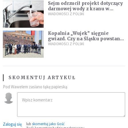
Sejm odrzucił projekt dotyczący
darmowej wody z kranu w
restauracjach
WIADOMOŚCI Z POLSKI
Kopalnia „Wujek” sięgnie
gwiazd. Czy na Śląsku powstanie
„Dolina Krzemowa”?
WIADOMOŚCI Z POLSKI
SKOMENTUJ ARTYKUŁ
Pod Wawelem zasiano łąkę papieską
Zaloguj się
lub
skomentuj jako Gość