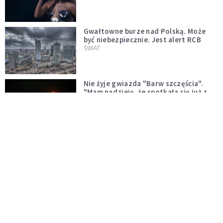
Gwałtowne burze nad Polską. Może
być niebezpiecznie. Jest alert RCB
ŚWIAT
Nie żyje gwiazda "Barw szczęścia".
"Mam nadzieję, że spotkała się już z
Bogiem, którego tak bardzo kochała"
WYDARZENIA