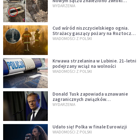
Nowym Sączu znaleziono zwłoki
mężczyzny z czasów potopu
WYDARZENIA
szwedzkiego
Cud wśród niszczycielskiego ognia.
Strażacy gaszący pożary na Roztoczu
opublikowali niezwykłe zdjęcie
WIADOMOŚCI Z POLSKI
Krwawa strzelanina w Lubinie. 21-letni
podejrzany wciąż na wolności
WIADOMOŚCI Z POLSKI
Donald Tusk zapowiada uznawanie
zagranicznych związków
jednopłciowych. "Państwo oblało ten
WYDARZENIA
test"
Udało się! Polka w finale Eurowizji
WIADOMOŚCI Z POLSKI