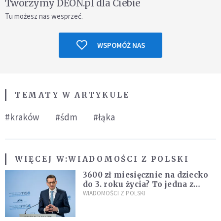
Tworzymy DEON.pl dla Ciebie
Tu możesz nas wesprzeć.
WSPOMÓŻ NAS
TEMATY W ARTYKULE
#kraków
#śdm
#łąka
WIĘCEJ W:
WIADOMOŚCI Z POLSKI
3600 zł miesięcznie na dziecko
do 3. roku życia? To jedna z
propozycji programu "Rozwój
WIADOMOŚCI Z POLSKI
Plus"