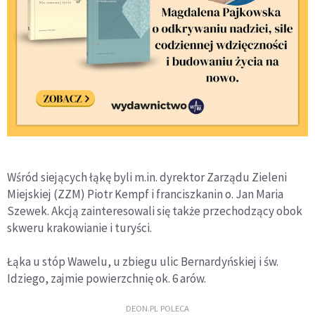
Wśród siejących łąkę byli m.in. dyrektor Zarządu Zieleni
Miejskiej (ZZM) Piotr Kempf i franciszkanin o. Jan Maria
Szewek. Akcją zainteresowali się także przechodzący obok
skweru krakowianie i turyści.
Łąka u stóp Wawelu, u zbiegu ulic Bernardyńskiej i św.
Idziego, zajmie powierzchnię ok. 6 arów.
DEON.PL POLECA