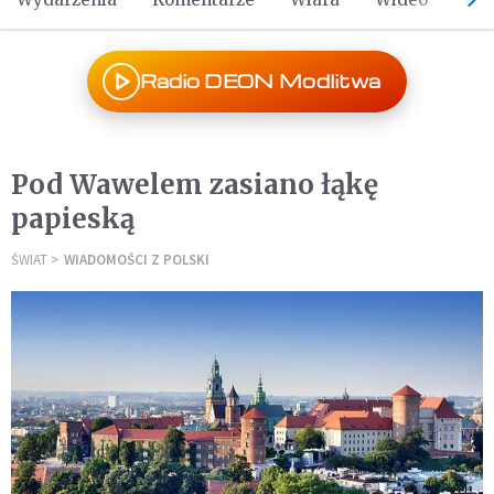
Radio DEON Modlitwa
Pod Wawelem zasiano łąkę
papieską
ŚWIAT
WIADOMOŚCI Z POLSKI