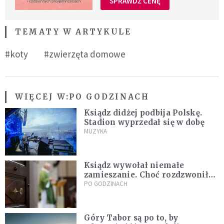
SPRAWDŹ CENĘ
TEMATY W ARTYKULE
#koty
#zwierzęta domowe
WIĘCEJ W:
PO GODZINACH
Ksiądz didżej podbija Polskę.
Stadion wyprzedał się w dobę
MUZYKA
Ksiądz wywołał niemałe
zamieszanie. Choć rozdzwoniły
się telefony z całego kraju,
PO GODZINACH
przyznał, że niczego nie żałuje
Góry Tabor są po to, by