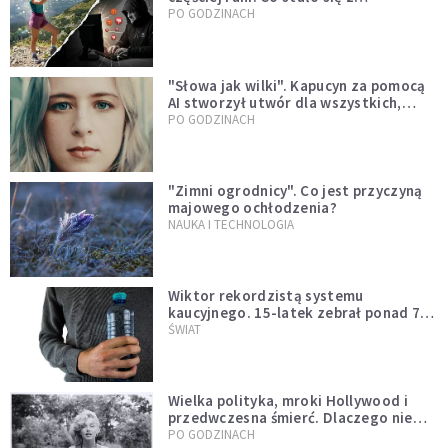
Tatromaniakami?
PO GODZINACH
"Słowa jak wilki". Kapucyn za pomocą
AI stworzył utwór dla wszystkich,
którzy doświadczają hejtu
PO GODZINACH
"Zimni ogrodnicy". Co jest przyczyną
majowego ochłodzenia?
NAUKA I TECHNOLOGIA
Wiktor rekordzistą systemu
kaucyjnego. 15-latek zebrał ponad 7
tys. butelek i puszek
ŚWIAT
Wielka polityka, mroki Hollywood i
przedwczesna śmierć. Dlaczego nie
możemy przestać mówić o Marilyn
PO GODZINACH