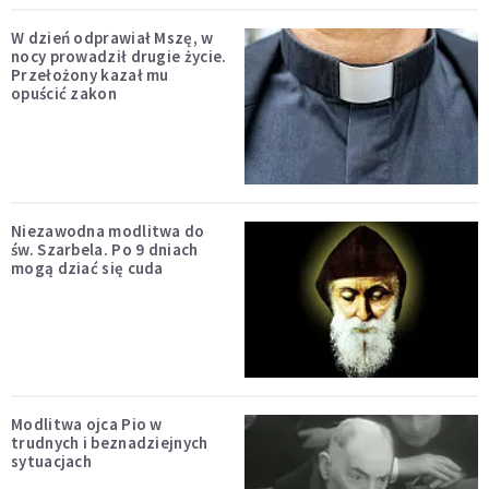
W dzień odprawiał Mszę, w
nocy prowadził drugie życie.
Przełożony kazał mu
opuścić zakon
Niezawodna modlitwa do
św. Szarbela. Po 9 dniach
mogą dziać się cuda
Modlitwa ojca Pio w
trudnych i beznadziejnych
sytuacjach