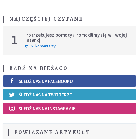
NAJCZĘŚCIEJ CZYTANE
1
Potrzebujesz pomocy? Pomodlimy się w Twojej
intencji
62 komentarzy
BĄDŹ NA BIEŻĄCO
ŚLEDŹ NAS NA FACEBOOKU
ŚLEDŹ NAS NA TWITTERZE
ŚLEDŹ NAS NA INSTAGRAMIE
POWIĄZANE ARTYKUŁY