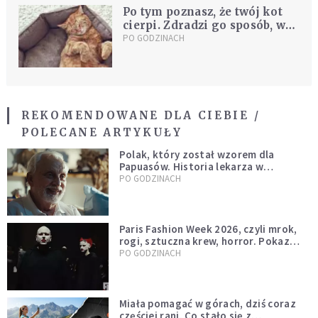
Po tym poznasz, że twój kot
cierpi. Zdradzi go sposób, w
jaki śpi
PO GODZINACH
REKOMENDOWANE DLA CIEBIE /
POLECANE ARTYKUŁY
Polak, który został wzorem dla
Papuasów. Historia lekarza w
sutannie, który uleczył dżunglę
PO GODZINACH
Paris Fashion Week 2026, czyli mrok,
rogi, sztuczna krew, horror. Pokaz
mody czy fascynacja diabłem?
PO GODZINACH
Miała pomagać w górach, dziś coraz
częściej rani. Co stało się z