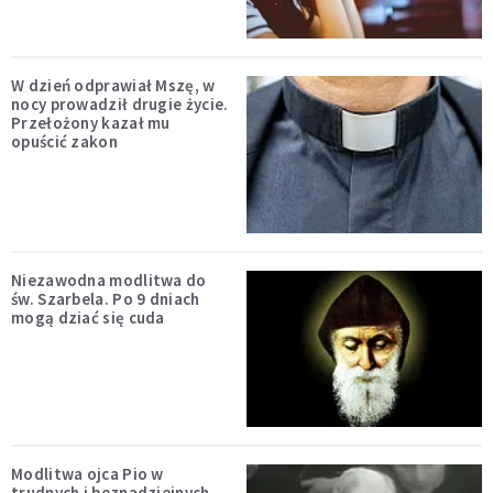
W dzień odprawiał Mszę, w
nocy prowadził drugie życie.
Przełożony kazał mu
opuścić zakon
Niezawodna modlitwa do
św. Szarbela. Po 9 dniach
mogą dziać się cuda
Modlitwa ojca Pio w
trudnych i beznadziejnych