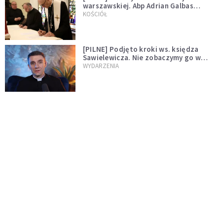
warszawskiej. Abp Adrian Galbas
wręczył dekrety nowym proboszczom
KOŚCIÓŁ
[PILNE] Podjęto kroki ws. księdza
Sawielewicza. Nie zobaczymy go w
mediach
WYDARZENIA