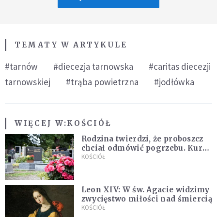
TEMATY W ARTYKULE
#tarnów
#diecezja tarnowska
#caritas diecezji
tarnowskiej
#trąba powietrzna
#jodłówka
WIĘCEJ W:
KOŚCIÓŁ
Rodzina twierdzi, że proboszcz
chciał odmówić pogrzebu. Kuria
zapowiada wyjaśnienia
KOŚCIÓŁ
Leon XIV: W św. Agacie widzimy
zwycięstwo miłości nad śmiercią
KOŚCIÓŁ