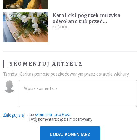
Katolicki pogrzeb muzyka
odwołano tuż przed
uroczystością. Powodem była
KOŚCIÓŁ
przynależność do masonerii
SKOMENTUJ ARTYKUŁ
Tarnów: Caritas pomoże poszkodowanym przez ostatnie wichury
Zaloguj się
lub
skomentuj jako Gość
Twój komentarz będzie moderowany
DODAJ KOMENTARZ