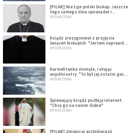
[PILNE] Nie żyje polski biskup. Jeszcze
tego samego dnia spowiadał i
sprawował Mszę świętą
WYDARZENIA
Ksiądz zrezygnował z przyjęcia
święceń biskupich. "Jestem naprawdę
niegodny"
WYDARZENIA
Karmelitanka utonęła, ratując
współsiostry. "To był jej ostatni gest
miłości"
WYDARZENIA
Śpiewający ksiądz podbija internet.
"Chcę go na swoim ślubie"
WYDARZENIA
[PILNE] Zmiany w archidiecezji