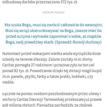
odbudowę dachów przeznaczono 372 tys. zł.
DEON.PL POLECA
Kto szuka Boga, musi się zwrócić całkowicie do wewnątrz.
Musi się wciąż ukierunkowywać na Boga, zawsze mieć Go
przed oczyma i wytrwale zapominać o sobie, aż znajdzie
Boga, swój prawdziwy skarb. (Sprawdź:
Rozwój duchowy
)
Natomiast przed wakacjami wielka woda wyrządziła duże
szkody na terenie diecezji. Zalane zostały m.in. domy.
Caritas pomogła 37 rodzinom i przeznaczyła na ten cel
ponad 82 tys. zł. Powodzianie dzięki tej dotacji mogli kupić
m.in. panele, płytki, farby a także pralki, lodówki, czy
meble.
Łącznie na pomoc osobom poszkodowanym przez ulewy i
wichury Caritas Diecezji Tarnowskiej przekazała już prawie
pół miliona złotych. Pieniądze pochodziły ze zbiórek