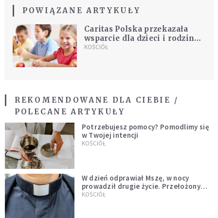
POWIĄZANE ARTYKUŁY
Caritas Polska przekazała
wsparcie dla dzieci i rodzin
na Syberii
KOŚCIÓŁ
REKOMENDOWANE DLA CIEBIE /
POLECANE ARTYKUŁY
Potrzebujesz pomocy? Pomodlimy się
w Twojej intencji
KOŚCIÓŁ
W dzień odprawiał Mszę, w nocy
prowadził drugie życie. Przełożony
kazał mu opuścić zakon
KOŚCIÓŁ