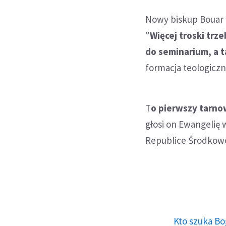
Nowy biskup Bouar 
"
Więcej troski trz
do seminarium, a 
formacja teologiczna
T
o pierwszy tarno
głosi on Ewangelię 
Republice Środkowo
Kto szuka Bo