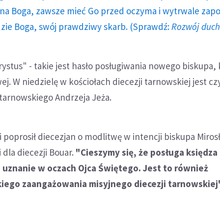
a Boga, zawsze mieć Go przed oczyma i wytrwale zap
dzie Boga, swój prawdziwy skarb. (Sprawdź:
Rozwój duc
rystus" - takie jest hasło posługiwania nowego biskupa, 
ej. W niedzielę w kościołach diecezji tarnowskiej jest c
tarnowskiego Andrzeja Jeża.
i poprosił diecezjan o modlitwę w intencji biskupa Miro
 dla diecezji Bouar.
"Cieszymy się, że posługa księdza
 uznanie w oczach Ojca Świętego. Jest to również
kiego zaangażowania misyjnego diecezji tarnowskiej