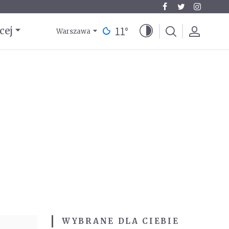
11
°
cej
Warszawa
WYBRANE DLA CIEBIE