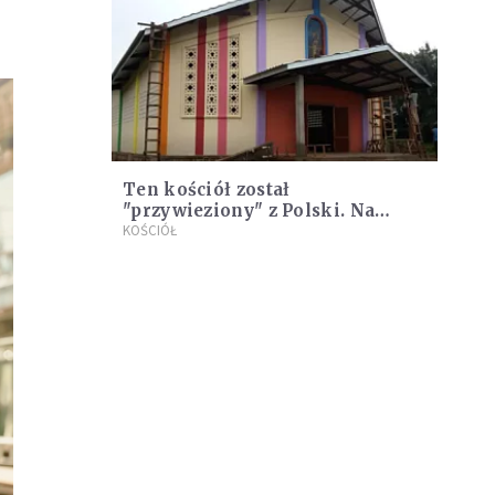
Ten kościół został
"przywieziony" z Polski. Na
Msze do niego ludzie chodzą
KOŚCIÓŁ
nawet trzy dni