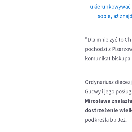
ukierunkowywać n
sobie, aż znaj
"Dla mnie żyć to Ch
pochodzi z Pisarzow
komunikat biskupa 
Ordynariusz diecezj
Gucwy i jego posługi
Mirosława znalazła
dostrzeżenie wiel
podkreśla bp Jeż.