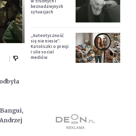
w trudnych i
beznadziejnych
sytuacjach
„Autentyczność
się nie niesie”.
Katoliczki o presji
i sile social
mediów
 odbyła
 Bangui,
Andrzej