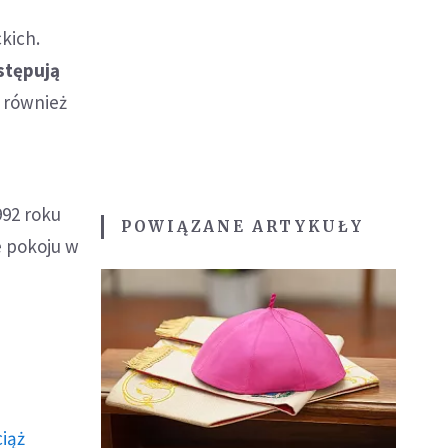
kich.
wstępują
 również
992 roku
POWIĄZANE ARTYKUŁY
e pokoju w
ciąż