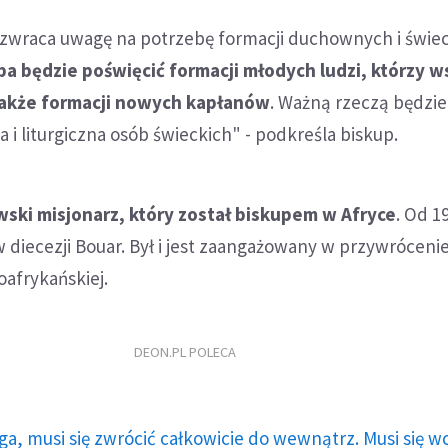
zwraca uwagę na potrzebę formacji duchownych i świec
eba będzie poświęcić formacji młodych ludzi, którzy 
także formacji nowych kapłanów
. Ważną rzeczą będzie
 i liturgiczna osób świeckich" - podkreśla biskup.
wski misjonarz, który został biskupem w Afryce
. Od 1
w diecezji Bouar. Był i jest zaangażowany w przywróceni
afrykańskiej.
DEON.PL POLECA
ga, musi się zwrócić całkowicie do wewnątrz. Musi się w