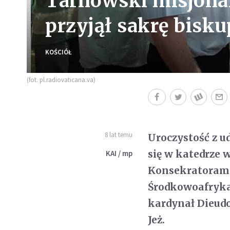
Tarnowski misjona
przyjął sakrę bisku
KOŚCIÓŁ
(fot. pl.radiovaticana.va)
8 lat temu
Uroczystość z ud
się w katedrze 
KAI / mp
Konsekratorami 
Środkowoafryka
kardynał Dieud
Jeż.