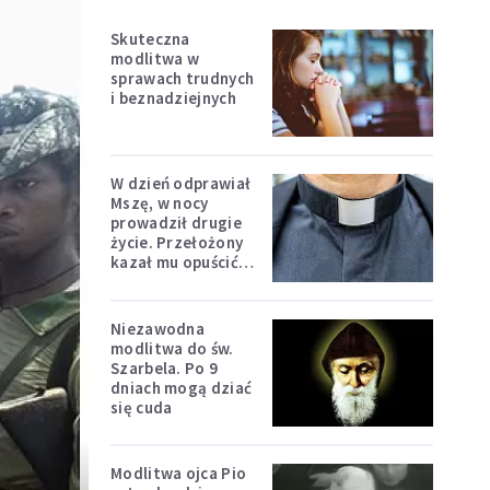
Skuteczna
modlitwa w
sprawach trudnych
i beznadziejnych
W dzień odprawiał
Mszę, w nocy
prowadził drugie
życie. Przełożony
kazał mu opuścić
zakon
Niezawodna
modlitwa do św.
Szarbela. Po 9
dniach mogą dziać
się cuda
Modlitwa ojca Pio