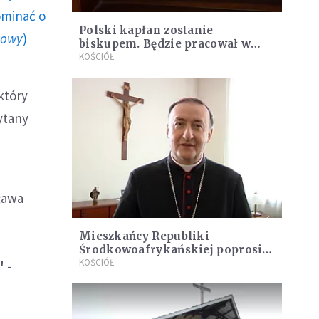
ominać o
Polski kapłan zostanie
howy
)
biskupem. Będzie pracował w
bardzo niebezpiecznym miejscu
KOŚCIÓŁ
który
zytany
sława
Mieszkańcy Republiki
Środkowoafrykańskiej poprosili
tarnowskiego biskupa o
KOŚCIÓŁ
"
-
wybudowanie kościoła