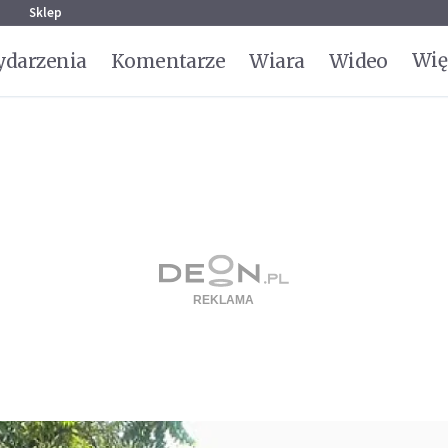
g
Sklep
Wię
darzenia
Komentarze
Wiara
Wideo