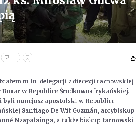
rz ks. Mirosław Gucwa
pią
ziałem m.in. delegacji z diecezji tarnowskiej
w Bouar w Republice Środkowoafrykańskiej.
byli nuncjusz apostolski w Republice
ńskiej Santiago De Wit Guzmán, arcybiskup
onné Nzapalainga, a także biskup tarnowski 