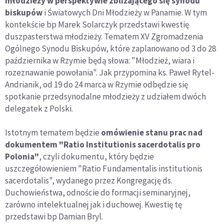
młodzieży w perspektywie zbliżającego się synodu
biskupów
i Światowych Dni Młodzieży w Panamie. W tym
kontekście bp Marek Solarczyk przedstawi kwestię
duszpasterstwa młodzieży. Tematem XV Zgromadzenia
Ogólnego Synodu Biskupów, które zaplanowano od 3 do 28
października w Rzymie będą słowa: "Młodzież, wiara i
rozeznawanie powołania". Jak przypomina ks. Paweł Rytel-
Andrianik, od 19 do 24 marca w Rzymie odbędzie się
spotkanie przedsynodalne młodzieży z udziałem dwóch
delegatek z Polski.
Istotnym tematem będzie
omówienie stanu prac nad
dokumentem "Ratio Institutionis sacerdotalis pro
Polonia"
, czyli dokumentu, który będzie
uszczegółowieniem "Ratio Fundamentalis institutionis
sacerdotalis", wydanego przez Kongregację ds.
Duchowieństwa, odnoście do formacji seminaryjnej,
zarówno intelektualnej jak i duchowej. Kwestię tę
przedstawi bp Damian Bryl.