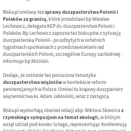
Biskupi omówią też
sprawy duszpasterstwa Polonii i
Polaków za granicą
, które przedstawi bp Wiesław
Lechowicz, delegata KEP ds. duszpasterstwa Polonii i
Polaków. Bp Lechowicz zapozna też biskupów z sytuacją
duszpasterską Polonii - po odbytych w ostatnich
tygodniach spotkaniach z przedstawicielami rad
duszpasterskich Polonii, szczególnie Europy zachodniej -
informuje bp Miziński.
Dodaje, że zostanie też poruszona tematyka
duszpasterstwa więźniów
w kontekście reform
penitencjarnych w Polsce. Omówi to krajowy duszpasterz
więziennictwa ks. Adam Jabłoński, wraz z zastępcą.
Biskupi wysłuchają również relacji abp. Wiktora Skworca
z
rzymskiego sympozjum na temat ekologii
, w którym
wziął udział pod koniec lutego, reprezentując Konferencję