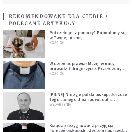
REKOMENDOWANE DLA CIEBIE /
POLECANE ARTYKUŁY
Potrzebujesz pomocy? Pomodlimy się
w Twojej intencji
KOŚCIÓŁ
W dzień odprawiał Mszę, w nocy
prowadził drugie życie. Przełożony
kazał mu opuścić zakon
KOŚCIÓŁ
[PILNE] Nie żyje polski biskup. Jeszcze
tego samego dnia spowiadał i
sprawował Mszę świętą
WYDARZENIA
Ksiądz zrezygnował z przyjęcia
święceń biskupich. "Jestem naprawdę