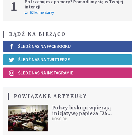
1
Potrzebujesz pomocy? Pomodlimy się w Twojej
intencji
62 komentarzy
BĄDŹ NA BIEŻĄCO
ŚLEDŹ NAS NA FACEBOOKU
ŚLEDŹ NAS NA TWITTERZE
ŚLEDŹ NAS NA INSTAGRAMIE
POWIĄZANE ARTYKUŁY
Polscy biskupi wpierają
inicjatywę papieża "24
godziny dla Pana"
KOŚCIÓŁ