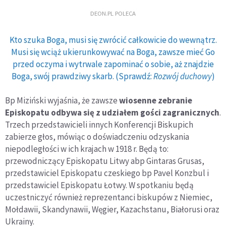
DEON.PL POLECA
Kto szuka Boga, musi się zwrócić całkowicie do wewnątrz.
Musi się wciąż ukierunkowywać na Boga, zawsze mieć Go
przed oczyma i wytrwale zapominać o sobie, aż znajdzie
Boga, swój prawdziwy skarb. (Sprawdź:
Rozwój duchowy
)
Bp Miziński wyjaśnia, że zawsze
wiosenne zebranie
Episkopatu odbywa się z udziałem gości zagranicznych
.
Trzech przedstawicieli innych Konferencji Biskupich
zabierze głos, mówiąc o doświadczeniu odzyskania
niepodległości w ich krajach w 1918 r. Będą to:
przewodniczący Episkopatu Litwy abp Gintaras Grusas,
przedstawiciel Episkopatu czeskiego bp Pavel Konzbul i
przedstawiciel Episkopatu Łotwy. W spotkaniu będą
uczestniczyć również reprezentanci biskupów z Niemiec,
Mołdawii, Skandynawii, Węgier, Kazachstanu, Białorusi oraz
Ukrainy.