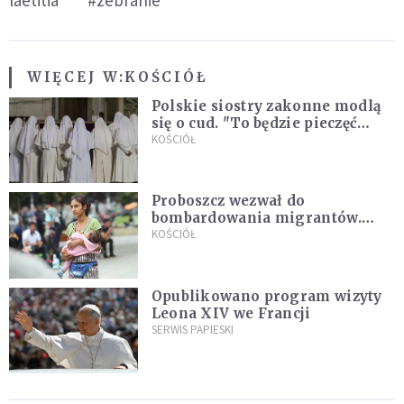
laetitia
#zebranie
WIĘCEJ W:
KOŚCIÓŁ
Polskie siostry zakonne modlą
się o cud. "To będzie pieczęć
Pana Boga dla naszej wiary"
KOŚCIÓŁ
Proboszcz wezwał do
bombardowania migrantów.
"Masowy ogień przeciwko
KOŚCIÓŁ
najeźdźcom!"
Opublikowano program wizyty
Leona XIV we Francji
SERWIS PAPIESKI