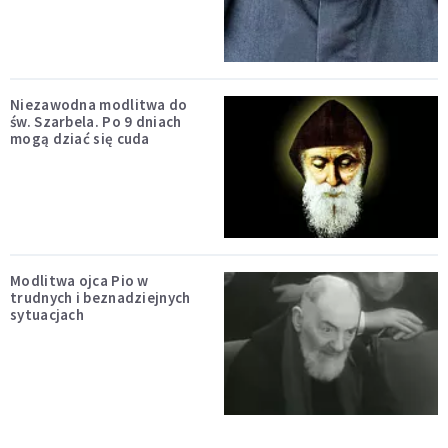
Niezawodna modlitwa do
św. Szarbela. Po 9 dniach
mogą dziać się cuda
Modlitwa ojca Pio w
trudnych i beznadziejnych
sytuacjach