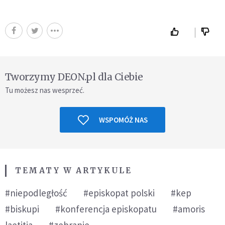
Tworzymy DEON.pl dla Ciebie
Tu możesz nas wesprzeć.
WSPOMÓŻ NAS
TEMATY W ARTYKULE
#niepodległość
#episkopat polski
#kep
#biskupi
#konferencja episkopatu
#amoris