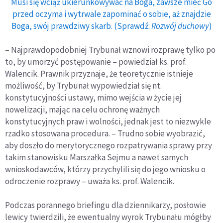
Musi się wciąż ukierunkowywać na Boga, zawsze mieć Go
przed oczyma i wytrwale zapominać o sobie, aż znajdzie
Boga, swój prawdziwy skarb. (Sprawdź:
Rozwój duchowy
)
– Najprawdopodobniej Trybunał wznowi rozprawę tylko po
to, by umorzyć postępowanie – powiedział ks. prof.
Walencik. Prawnik przyznaje, że teoretycznie istnieje
możliwość, by Trybunał wypowiedział się nt.
konstytucyjności ustawy, mimo wejścia w życie jej
nowelizacji, mając na celu ochronę ważnych
konstytucyjnych praw i wolności, jednak jest to niezwykle
rzadko stosowana procedura. – Trudno sobie wyobrazić,
aby doszło do merytorycznego rozpatrywania sprawy przy
takim stanowisku Marszałka Sejmu a nawet samych
wnioskodawców, którzy przychylili się do jego wniosku o
odroczenie rozprawy – uważa ks. prof. Walencik.
Podczas porannego briefingu dla dziennikarzy, posłowie
lewicy twierdzili, że ewentualny wyrok Trybunału mógłby