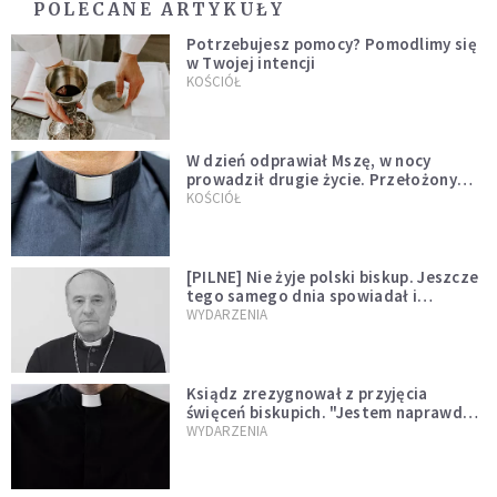
POLECANE ARTYKUŁY
Potrzebujesz pomocy? Pomodlimy się
w Twojej intencji
KOŚCIÓŁ
W dzień odprawiał Mszę, w nocy
prowadził drugie życie. Przełożony
kazał mu opuścić zakon
KOŚCIÓŁ
[PILNE] Nie żyje polski biskup. Jeszcze
tego samego dnia spowiadał i
sprawował Mszę świętą
WYDARZENIA
Ksiądz zrezygnował z przyjęcia
święceń biskupich. "Jestem naprawdę
niegodny"
WYDARZENIA