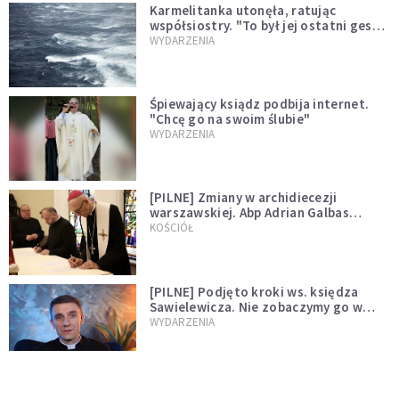
Karmelitanka utonęła, ratując
współsiostry. "To był jej ostatni gest
miłości"
WYDARZENIA
Śpiewający ksiądz podbija internet.
"Chcę go na swoim ślubie"
WYDARZENIA
[PILNE] Zmiany w archidiecezji
warszawskiej. Abp Adrian Galbas
wręczył dekrety nowym proboszczom
KOŚCIÓŁ
[PILNE] Podjęto kroki ws. księdza
Sawielewicza. Nie zobaczymy go w
mediach
WYDARZENIA