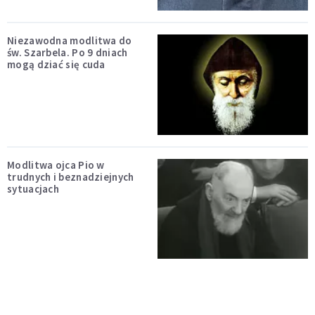
Niezawodna modlitwa do
św. Szarbela. Po 9 dniach
mogą dziać się cuda
Modlitwa ojca Pio w
trudnych i beznadziejnych
sytuacjach