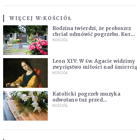
WIĘCEJ W:
KOŚCIÓŁ
Rodzina twierdzi, że proboszcz
chciał odmówić pogrzebu. Kuria
zapowiada wyjaśnienia
KOŚCIÓŁ
Leon XIV: W św. Agacie widzimy
zwycięstwo miłości nad śmiercią
KOŚCIÓŁ
Katolicki pogrzeb muzyka
odwołano tuż przed
uroczystością. Powodem była
KOŚCIÓŁ
przynależność do masonerii