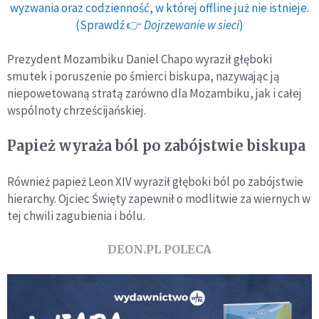
wyzwania oraz codzienność, w której offline już nie istnieje.
(Sprawdź 👉
Dojrzewanie w sieci
)
Prezydent Mozambiku Daniel Chapo wyraził głęboki
smutek i poruszenie po śmierci biskupa, nazywając ją
niepowetowaną stratą zarówno dla Mozambiku, jak i całej
wspólnoty chrześcijańskiej.
Papież wyraża ból po zabójstwie biskupa
Również papież Leon XIV wyraził głęboki ból po zabójstwie
hierarchy. Ojciec Święty zapewnił o modlitwie za wiernych w
tej chwili zagubienia i bólu.
DEON.PL POLECA