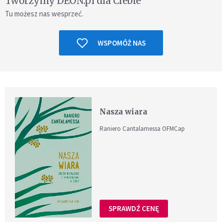
Tworzymy DEON.pl dla Ciebie
Tu możesz nas wesprzeć.
WSPOMÓŻ NAS
Nasza wiara
Raniero Cantalamessa OFMCap
SPRAWDŹ CENĘ