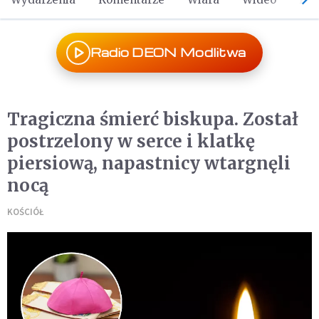
Radio DEON Modlitwa
Tragiczna śmierć biskupa. Został
postrzelony w serce i klatkę
piersiową, napastnicy wtargnęli
nocą
KOŚCIÓŁ