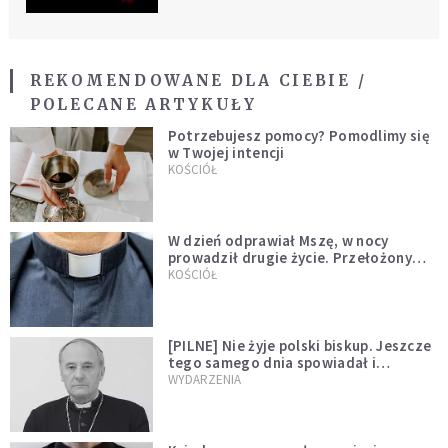
REKOMENDOWANE DLA CIEBIE /
POLECANE ARTYKUŁY
Potrzebujesz pomocy? Pomodlimy się
w Twojej intencji
KOŚCIÓŁ
W dzień odprawiał Mszę, w nocy
prowadził drugie życie. Przełożony
kazał mu opuścić zakon
KOŚCIÓŁ
[PILNE] Nie żyje polski biskup. Jeszcze
tego samego dnia spowiadał i
sprawował Mszę świętą
WYDARZENIA