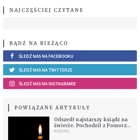
NAJCZĘŚCIEJ CZYTANE
BĄDŹ NA BIEŻĄCO
ŚLEDŹ NAS NA FACEBOOKU
ŚLEDŹ NAS NA TWITTERZE
ŚLEDŹ NAS NA INSTAGRAMIE
POWIĄZANE ARTYKUŁY
Odszedł najstarszy ksiądz na
świecie. Pochodził z Pomorza,
przed śmiercią zdradził, skąd
KOŚCIÓŁ
czerpał siłę i młodość ducha