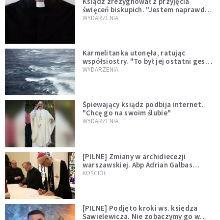
Ksiądz zrezygnował z przyjęcia
święceń biskupich. "Jestem naprawdę
niegodny"
WYDARZENIA
Karmelitanka utonęła, ratując
współsiostry. "To był jej ostatni gest
miłości"
WYDARZENIA
Śpiewający ksiądz podbija internet.
"Chcę go na swoim ślubie"
WYDARZENIA
[PILNE] Zmiany w archidiecezji
warszawskiej. Abp Adrian Galbas
wręczył dekrety nowym proboszczom
KOŚCIÓŁ
[PILNE] Podjęto kroki ws. księdza
Sawielewicza. Nie zobaczymy go w