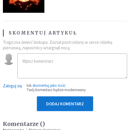
go "winowajcą"
SKOMENTUJ ARTYKUŁ
Tragiczna śmierć biskupa. Został postrzelony w serce i klatkę
piersiową, napastnicy wtargnęli nocą
Zaloguj się
lub
skomentuj jako Gość
Twój komentarz będzie moderowany
DODAJ KOMENTARZ
Komentarze (
)