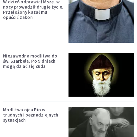
W dzień odprawiał Mszę, w
nocy prowadził drugie życie.
Przełożony kazał mu
opuścić zakon
Niezawodna modlitwa do
św. Szarbela. Po 9 dniach
mogą dziać się cuda
Modlitwa ojca Pio w
trudnych i beznadziejnych
sytuacjach