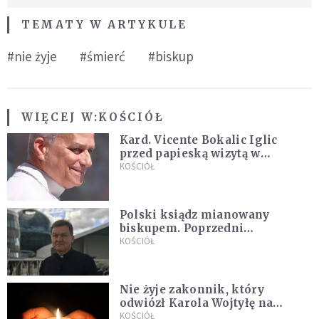
TEMATY W ARTYKULE
#nie żyje
#śmierć
#biskup
WIĘCEJ W:
KOŚCIÓŁ
Kard. Vicente Bokalic Iglic
przed papieską wizytą w
Argentynie: Nasz pokorny lud
KOŚCIÓŁ
kocha papieża
Polski ksiądz mianowany
biskupem. Poprzedni
ordynariusz zrezygnował
KOŚCIÓŁ
Nie żyje zakonnik, który
odwiózł Karola Wojtyłę na
konklawe. Jan Paweł II nazywał
KOŚCIÓŁ