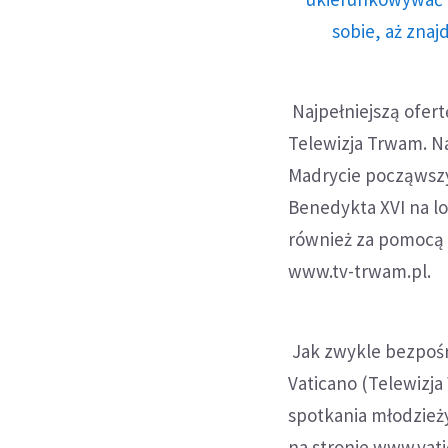
sobie, aż znaj
Najpełniejszą ofert
Telewizja Trwam. N
Madrycie począwszy
Benedykta XVI na lot
również za pomocą 
www.tv-trwam.pl.
Jak zwykle bezpośr
Vaticano (Telewizj
spotkania młodzieży
na stronie www.vat