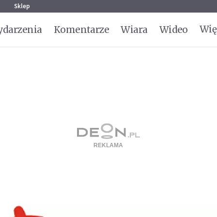
g
Sklep
Wię
darzenia
Komentarze
Wiara
Wideo