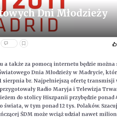
atowych Dni Młodzieży
diu a także za pomocą internetu będzie można 
Światowego Dnia Młodzieży w Madrycie, któr
21 sierpnia br. Najpełniejszą ofertę transmisji
 przygotowały Radio Maryja i Telewizja Trw
ieżem do stolicy Hiszpanii przybędzie ponad 4
 świata, w tym ponad 12 tys. Polaków. Szacuje
ńczącej ŚDM może wciąż udział nawet milion