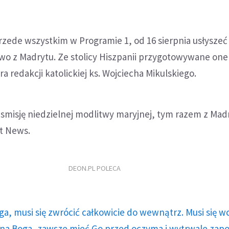
zede wszystkim w Programie 1, od 16 sierpnia usłyszeć
ywo z Madrytu. Ze stolicy Hiszpanii przygotowywane on
a redakcji katolickiej ks. Wojciecha Mikulskiego.
nsmisję niedzielnej modlitwy maryjnej, tym razem z Mad
t News.
DEON.PL POLECA
ga, musi się zwrócić całkowicie do wewnątrz. Musi się w
a Boga, zawsze mieć Go przed oczyma i wytrwale zap