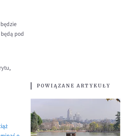
 będzie
e będą pod
rytu,
POWIĄZANE ARTYKUŁY
ciąż
ominać o