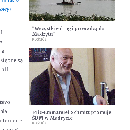
howy
)
"Wszystkie drogi prowadzą do
 i
Madrytu"
KOŚCIÓŁ
w
ia
dostępne są
pl i
isivo
nia
Eric-Emmanuel Schmitt promuje
ŚDM w Madrycie
internecie
KOŚCIÓŁ
a wybrać