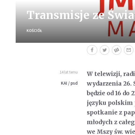
Transmisje ze Świ
KOŚCIÓŁ
14 lat temu
W telewizji, ra
wydarzenia 26. 
KAI / psd
będzie od 16 do 
języku polskim
spotkanie z pap
młodych z całego
we Mszy św. wie