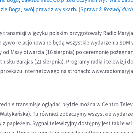
dzie Boga, swój prawdziwy skarb. (Sprawdź:
Rozwój duc
ę transmisji w języku polskim przygotowały Radio Maryja
a żywo relacjonowane będą wszystkie wydarzenia ŚDM 
 od Mszy otwarcia (16 sierpnia) po ceremonię pożegnan
nisku Barajas (21 sierpnia). Programy radia i telewizji 
przekazu internetowego na stronach: www.radiomaryja.
ednie transmisje oglądać będzie można w Centro Telev
a Watykańska). Tu również zobaczymy wszystkie wydarze
 z papieżem. Sygnał telewizyjny dostępny jest także w 
ican.va. Umieszczony tam specjalny odtwarzacz pozwal