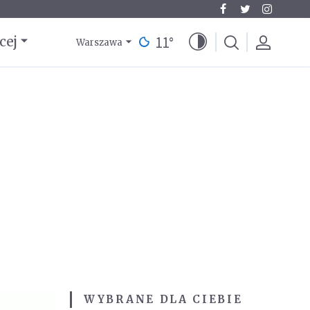
11
°
cej
Warszawa
WYBRANE DLA CIEBIE