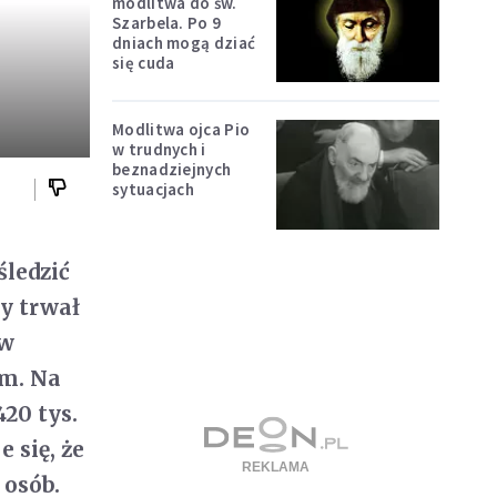
modlitwa do św.
Szarbela. Po 9
dniach mogą dziać
się cuda
Modlitwa ojca Pio
w trudnych i
beznadziejnych
sytuacjach
śledzić
y trwał
 w
am. Na
20 tys.
 się, że
 osób.