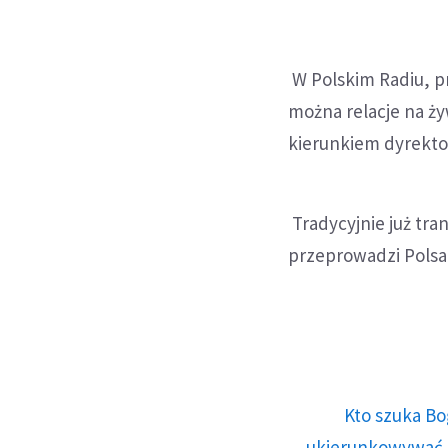
W Polskim Radiu, pr
można relacje na ż
kierunkiem dyrektor
Tradycyjnie już tra
przeprowadzi Polsa
Kto szuka Bo
ukierunkowywać n