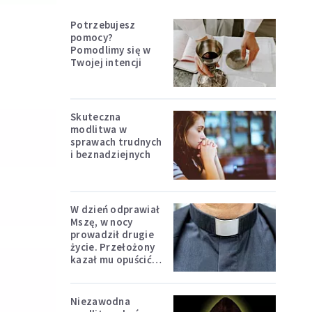
Potrzebujesz
pomocy?
Pomodlimy się w
Twojej intencji
Skuteczna
modlitwa w
sprawach trudnych
i beznadziejnych
W dzień odprawiał
Mszę, w nocy
prowadził drugie
życie. Przełożony
kazał mu opuścić
zakon
Niezawodna