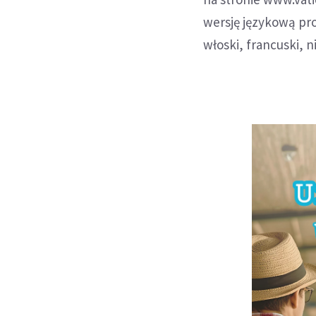
wersję językową pro
włoski, francuski, n