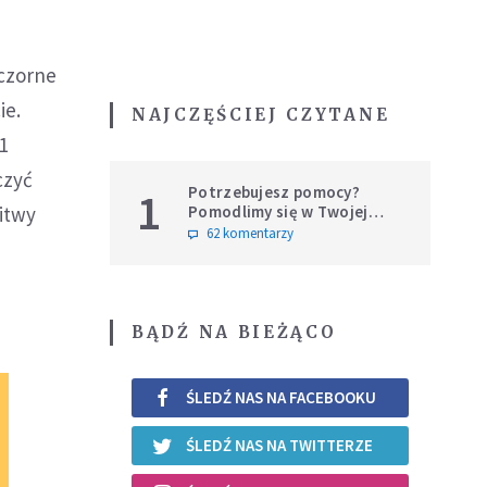
eczorne
ie.
NAJCZĘŚCIEJ CZYTANE
21
czyć
Potrzebujesz pomocy?
1
Pomodlimy się w Twojej
itwy
intencji
62 komentarzy
BĄDŹ NA BIEŻĄCO
ŚLEDŹ NAS NA FACEBOOKU
ŚLEDŹ NAS NA TWITTERZE