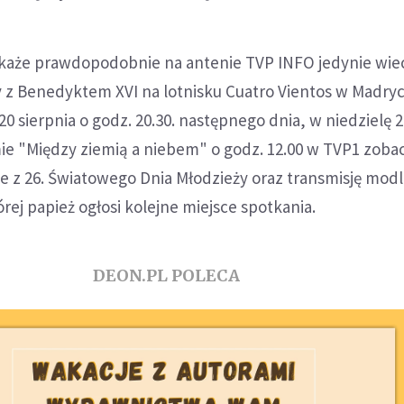
okaże prawdopodobnie na antenie TVP INFO jedynie wi
 z Benedyktem XVI na lotnisku Cuatro Vientos w Madryc
20 sierpnia o godz. 20.30. następnego dnia, w niedzielę 
ie "Między ziemią a niebem" o godz. 12.00 w TVP1 zoba
e z 26. Światowego Dnia Młodzieży oraz transmisję modl
órej papież ogłosi kolejne miejsce spotkania.
DEON.PL POLECA