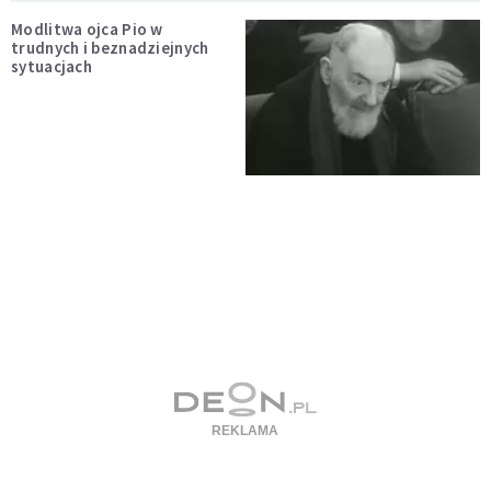
Modlitwa ojca Pio w
trudnych i beznadziejnych
sytuacjach