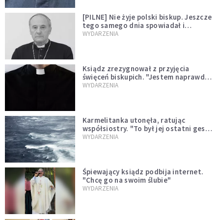
[PILNE] Nie żyje polski biskup. Jeszcze
tego samego dnia spowiadał i
sprawował Mszę świętą
WYDARZENIA
Ksiądz zrezygnował z przyjęcia
święceń biskupich. "Jestem naprawdę
niegodny"
WYDARZENIA
Karmelitanka utonęła, ratując
współsiostry. "To był jej ostatni gest
miłości"
WYDARZENIA
Śpiewający ksiądz podbija internet.
"Chcę go na swoim ślubie"
WYDARZENIA