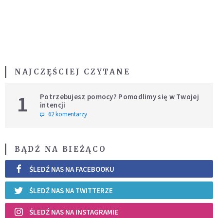
NAJCZĘŚCIEJ CZYTANE
1
Potrzebujesz pomocy? Pomodlimy się w Twojej
intencji
62 komentarzy
BĄDŹ NA BIEŻĄCO
ŚLEDŹ NAS NA FACEBOOKU
ŚLEDŹ NAS NA TWITTERZE
ŚLEDŹ NAS NA INSTAGRAMIE