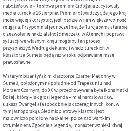
nabożeństwie – te słowa premiera Erdoğana zacytowały
media tureckie 16 sierpnia. Premier oświadczył, że jego kraj
może więcej skorzystać, jeśli będzie w nim większa wolność
religijna. Przypomniał jednocześnie, że Turcja sama stara się
o zezwolenie na działalność meczetu w Atenach i poprawa
sytuacji we własnym kraju mogłaby ten proces
przyspieszyć. Według deklaracji władz tureckich w
klasztorze Sümela będą raz w roku odprawiane msze
prawosławne.
W starym bizantyńskim klasztorze Czarnej Madonny w
Sümeli, położonym na południe od Trapezuntu nad
Morzem Czarnym, do XX w. przechowywana była ikona Matki
Bożej, którą – jak głosi legenda – miał namalować św.
Łukasz Ewangelista (podobnie jak szereg innych ikon, w
tym jasnogórską). Siedmiopiętrowy klasztor jest
malowniczo położony na skalnej półce nad wartkim
strumieniem. Zgodnie z legendą, monaster wznieśli dwaj