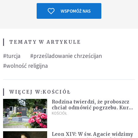
WSPOMÓŻ NAS
TEMATY W ARTYKULE
#turcja
#prześladowanie chrześcijan
#wolność religijna
WIĘCEJ W:
KOŚCIÓŁ
Rodzina twierdzi, że proboszcz
chciał odmówić pogrzebu. Kuria
zapowiada wyjaśnienia
KOŚCIÓŁ
Leon XIV: W św. Agacie widzimy