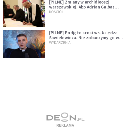
[PILNE] Zmiany w archidiecezji
warszawskiej. Abp Adrian Galbas
wręczył dekrety nowym proboszczom
KOŚCIÓŁ
[PILNE] Podjęto kroki ws. księdza
Sawielewicza. Nie zobaczymy go w
mediach
WYDARZENIA