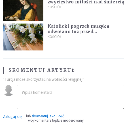
zwycięstwo miłości nad śmiercią
KOŚCIÓŁ
Katolicki pogrzeb muzyka
odwołano tuż przed
uroczystością. Powodem była
KOŚCIÓŁ
przynależność do masonerii
SKOMENTUJ ARTYKUŁ
"Turcja może skorzystać na wolności religijnej"
Zaloguj się
lub
skomentuj jako Gość
Twój komentarz będzie moderowany