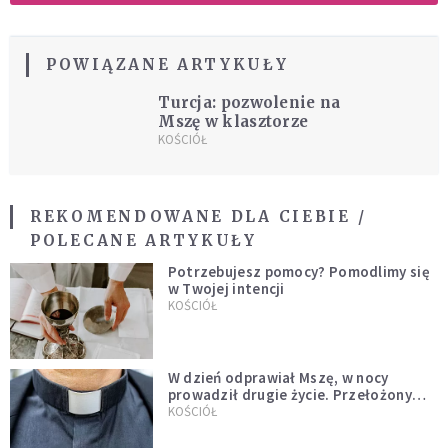
POWIĄZANE ARTYKUŁY
Turcja: pozwolenie na
Mszę w klasztorze
KOŚCIÓŁ
REKOMENDOWANE DLA CIEBIE /
POLECANE ARTYKUŁY
Potrzebujesz pomocy? Pomodlimy się
w Twojej intencji
KOŚCIÓŁ
W dzień odprawiał Mszę, w nocy
prowadził drugie życie. Przełożony
kazał mu opuścić zakon
KOŚCIÓŁ