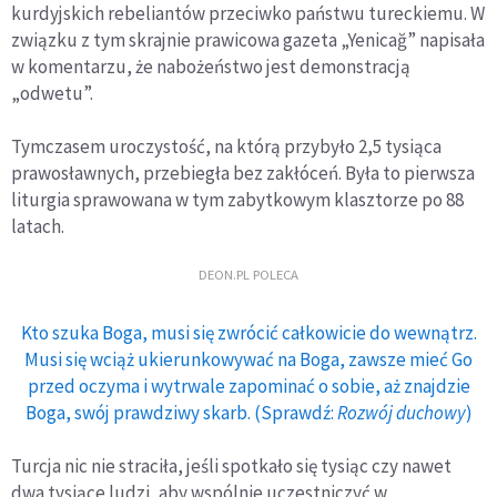
kurdyjskich rebeliantów przeciwko państwu tureckiemu. W
związku z tym skrajnie prawicowa gazeta „Yenicağ” napisała
w komentarzu, że nabożeństwo jest demonstracją
„odwetu”.
Tymczasem uroczystość, na którą przybyło 2,5 tysiąca
prawosławnych, przebiegła bez zakłóceń. Była to pierwsza
liturgia sprawowana w tym zabytkowym klasztorze po 88
latach.
DEON.PL POLECA
Kto szuka Boga, musi się zwrócić całkowicie do wewnątrz.
Musi się wciąż ukierunkowywać na Boga, zawsze mieć Go
przed oczyma i wytrwale zapominać o sobie, aż znajdzie
Boga, swój prawdziwy skarb. (Sprawdź:
Rozwój duchowy
)
Turcja nic nie straciła, jeśli spotkało się tysiąc czy nawet
dwa tysiące ludzi, aby wspólnie uczestniczyć w