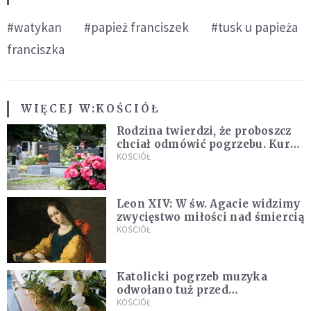
#watykan
#papież franciszek
#tusk u papieża
franciszka
WIĘCEJ W:
KOŚCIÓŁ
Rodzina twierdzi, że proboszcz
chciał odmówić pogrzebu. Kuria
zapowiada wyjaśnienia
KOŚCIÓŁ
Leon XIV: W św. Agacie widzimy
zwycięstwo miłości nad śmiercią
KOŚCIÓŁ
Katolicki pogrzeb muzyka
odwołano tuż przed
uroczystością. Powodem była
KOŚCIÓŁ