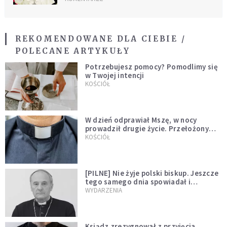
REKOMENDOWANE DLA CIEBIE /
POLECANE ARTYKUŁY
Potrzebujesz pomocy? Pomodlimy się
w Twojej intencji
KOŚCIÓŁ
W dzień odprawiał Mszę, w nocy
prowadził drugie życie. Przełożony
kazał mu opuścić zakon
KOŚCIÓŁ
[PILNE] Nie żyje polski biskup. Jeszcze
tego samego dnia spowiadał i
sprawował Mszę świętą
WYDARZENIA
Ksiądz zrezygnował z przyjęcia