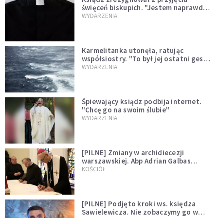
święceń biskupich. "Jestem naprawdę
niegodny"
WYDARZENIA
Karmelitanka utonęła, ratując
współsiostry. "To był jej ostatni gest
miłości"
WYDARZENIA
Śpiewający ksiądz podbija internet.
"Chcę go na swoim ślubie"
WYDARZENIA
[PILNE] Zmiany w archidiecezji
warszawskiej. Abp Adrian Galbas
wręczył dekrety nowym proboszczom
KOŚCIÓŁ
[PILNE] Podjęto kroki ws. księdza
Sawielewicza. Nie zobaczymy go w