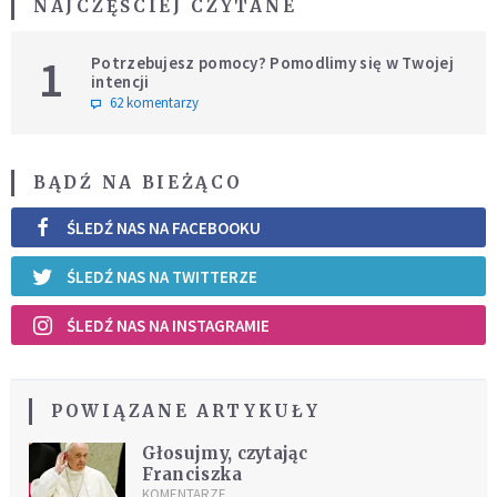
NAJCZĘŚCIEJ CZYTANE
1
Potrzebujesz pomocy? Pomodlimy się w Twojej
intencji
62 komentarzy
BĄDŹ NA BIEŻĄCO
ŚLEDŹ NAS NA FACEBOOKU
ŚLEDŹ NAS NA TWITTERZE
ŚLEDŹ NAS NA INSTAGRAMIE
POWIĄZANE ARTYKUŁY
Głosujmy, czytając
Franciszka
KOMENTARZE