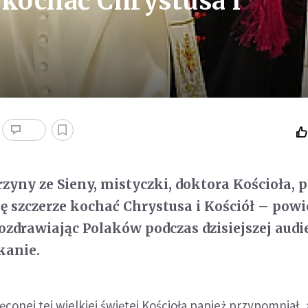
 kochać Chrystusa i
rzyny ze Sieny, mistyczki, doktora Kościoła, 
ę szczerze kochać Chrystusa i Kościół – powi
zdrawiając Polaków podczas dzisiejszej audi
kanie.
conej tej wielkiej świętej Kościoła papież przypomniał, 