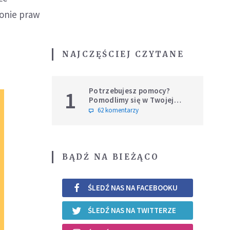
ronie praw
NAJCZĘŚCIEJ CZYTANE
Potrzebujesz pomocy?
1
Pomodlimy się w Twojej
intencji
62 komentarzy
BĄDŹ NA BIEŻĄCO
ŚLEDŹ NAS NA FACEBOOKU
ŚLEDŹ NAS NA TWITTERZE