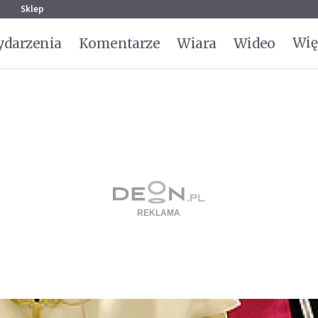
g
Sklep
Wię
darzenia
Komentarze
Wiara
Wideo