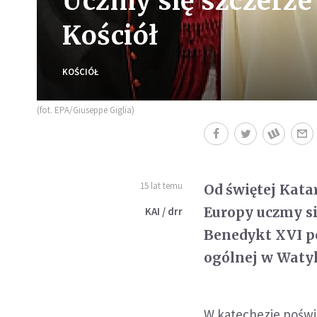
Uczmy się szczerze
Kościół
KOŚCIÓŁ
(fot. EPA/Giuseppe Giglia)
15 lat temu
Od świętej Kata
Europy uczmy si
KAI / drr
Benedykt XVI po
ogólnej w Waty
W katechezie poświę