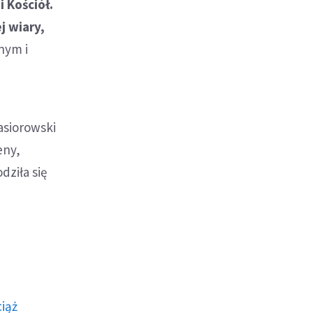
 Kościół.
j wiary,
nym i
asiorowski
eny,
dziła się
ciąż