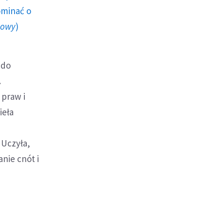
ominać o
howy
)
 do
.
 praw i
ieła
 Uczyła,
nie cnót i