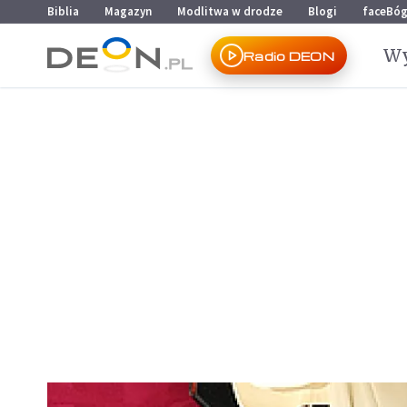
Przejdź do menu głównego
Przejdź do treści
Biblia
Magazyn
Modlitwa w drodze
Blogi
faceBó
Wy
Radio DEON