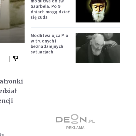
modlitwa do św.
Szarbela. Po 9
dniach mogą dziać
się cuda
Modlitwa ojca Pio
w trudnych i
beznadziejnych
sytuacjach
patronki
edział
encji
że